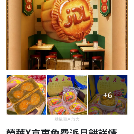
+6
點擊圖片放大
榮華X京東免費派月餅詳情