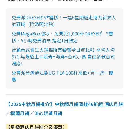
免費派DREYER'S®雪糕！一連6星期遊走港九新界人
氣區域（附時間地點）
免費MegaBox溜冰、免費派1,000杯DREYER’S雪
糕、5小時免費泊車 指定1日限定
連鎖台式養生火鍋推所有套餐全日買1送1 平均人均
$71 無限極上牛頸脊+海鮮+台式小食 自由多款台式
湯底!
免費派台灣過江龍UG TEA 100杯茶飲+買一送一優
惠
【2025中秋月餅推介】中秋節月餅價錢46折起 酒店月餅
／榴蓮月餅／流心奶黃月餅
【星級酒店月餅推介及優惠】