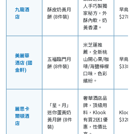
人手巧製獨
九龍酒
酥皮奶黃月
早鳥優
家秘方，外
店
餅 (8件裝)
$278/
酥內軟，奶
黃香濃。
米芝蓮推
薦，全新桃
美麗華
五福臨門月
山開心果/咖
早鳥優
酒店 (國
餅 (8件裝)
啡/海鹽檸檬
$338/
金軒)
口味，色彩
繽紛。
奢華酒店品
「星。月」
牌，頂級用
麗思卡
迷你蛋黃奶
料，Klook
Klook
爾頓酒
黃月餅 (8件
有買2送1優
$328/
店
裝)
惠，性價比
高。