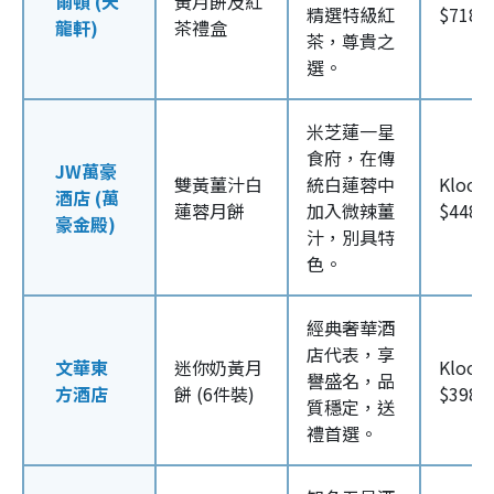
爾頓 (天
黃月餅及紅
精選特級紅
$718/
龍軒)
茶禮盒
茶，尊貴之
選。
米芝蓮一星
食府，在傳
JW萬豪
雙黃薑汁白
統白蓮蓉中
Klook
酒店 (萬
蓮蓉月餅
加入微辣薑
$448/
豪金殿)
汁，別具特
色。
經典奢華酒
店代表，享
文華東
迷你奶黃月
Klook
譽盛名，品
方酒店
餅 (6件裝)
$398/
質穩定，送
禮首選。