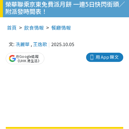
榮華聯乘京東免費派月餅 一連5日快閃街頭／
附派發時間表！
首頁
飲食情報
餐廳情報
文:
冼麗華
,
王逸歌
2025.10.05
在Google追蹤
用 App 睇文
《UHK 港生活》