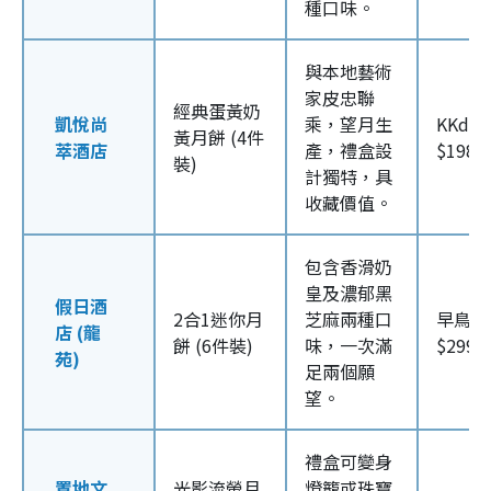
種口味。
與本地藝術
家皮忠聯
經典蛋黃奶
凱悅尚
乘，望月生
KKday
黃月餅 (4件
萃酒店
產，禮盒設
$198/
裝)
計獨特，具
收藏價值。
包含香滑奶
皇及濃郁黑
假日酒
2合1迷你月
芝麻兩種口
早鳥7折
店 (龍
餅 (6件裝)
味，一次滿
$299.
苑)
足兩個願
望。
禮盒可變身
置地文
光影流螢月
燈籠或珠寶