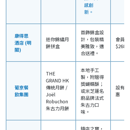
感創
新。
首飾錦盒設
康得思
迷你錦繡月
計，包裝精
會員優
酒店 (明
餅拼盒
美雅致，適
$268/
閣)
合送禮。
本地手工
THE
製，附贈得
GRAND HK
獎蝴蝶酥；
葡京餐
傳統月餅 /
設有早
或米芝蓮名
飲集團
Joël
惠
廚品牌法式
Robuchon
朱古力口
朱古力月餅
味。
鎮店之寶，