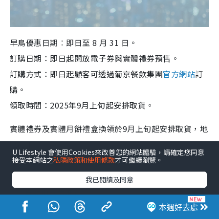
早鳥優惠日期︰即日至 8 月 31 日。
訂購日期：
即日起開放電子券與實體禮券預售。
訂購方式：
即日起顧客可透過葡京餐飲集團
官方網站
訂
購。
領取時間：2025年9月上旬起安排取貨。
實體禮券及實體月餅禮盒換領於9月上旬起安排取貨，地
點如下︰
U Lifestyle 會使用Cookies來改善您的網站體驗，請確定您同意
接受本網站之
私隱政策和使用條款
才可繼續瀏覽。
我已閱讀及同意
自助山（香港）
(只限換領蜂BEE
本週好去處