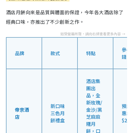
酒店月餅向來是品質與體面的保證，今年各大酒店除了
經典口味，亦推出了不少創新之作。
參考
品牌
款式
特點
錢
酒店集
團出
品，全
新玫瑰/
新口味
預訂
帝京酒
金沙/黑
三色月
惠:
店
芝麻麻
餅禮盒
$29
糬月
餅，口