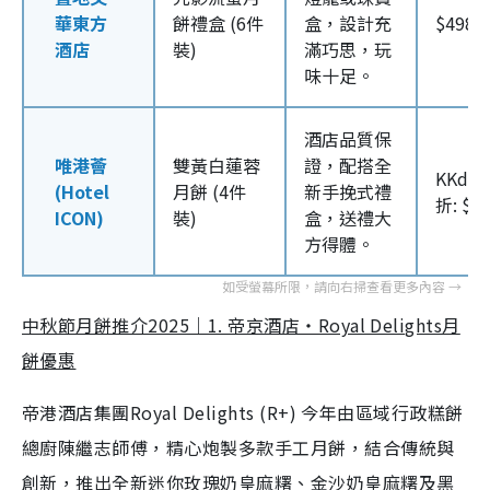
華東方
餅禮盒 (6件
盒，設計充
$498/
酒店
裝)
滿巧思，玩
味十足。
酒店品質保
唯港薈
雙黃白蓮蓉
證，配搭全
KKday
(Hotel
月餅 (4件
新手挽式禮
折: $3
ICON)
裝)
盒，送禮大
方得體。
中秋節月餅推介2025｜1. 帝京酒店・Royal Delights月
餅優惠
帝港酒店集團Royal Delights (R+) 今年由區域行政糕餅
總廚陳繼志師傅，精心炮製多款手工月餅，結合傳統與
創新，推出全新迷你玫瑰奶皇麻糬、金沙奶皇麻糬及黑