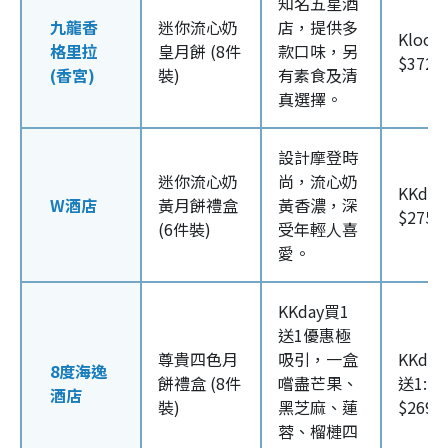
知名五星酒
九龍香
迷你流心奶
店，提供多
Klook
格里拉
皇月餅 (8件
款口味，另
$372/
(香宮)
裝)
有素食及清
真選擇。
設計摩登時
迷你流心奶
尚，流心奶
KKda
W酒店
黃月餅禮盒
黃香濃，深
$275/
(6件裝)
受年輕人喜
愛。
KKday買1
送1優惠極
尊貴四色月
吸引，一盒
KKda
8度海逸
餅禮盒 (8件
嚐盡芒果、
送1: 
酒店
裝)
黑芝麻、蓮
$269/
蓉、榴槤四