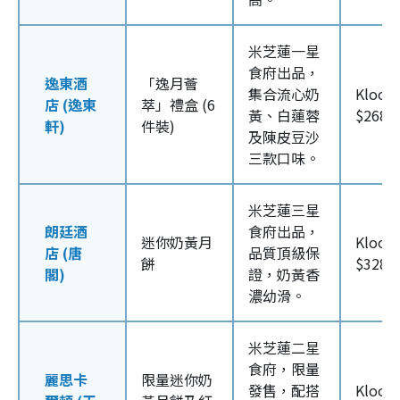
米芝蓮一星
食府出品，
逸東酒
「逸月薈
集合流心奶
Klook
店 (逸東
萃」禮盒 (6
黃、白蓮蓉
$268/
軒)
件裝)
及陳皮豆沙
三款口味。
米芝蓮三星
朗廷酒
食府出品，
迷你奶黃月
Klook
店 (唐
品質頂級保
餅
$328/
閣)
證，奶黃香
濃幼滑。
米芝蓮二星
食府，限量
麗思卡
限量迷你奶
發售，配搭
Klook