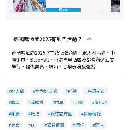
德國啤酒節2025有哪些活動？
德國啤酒節2025將在啟德體育園、跑馬地馬場、中
環街市、BaseHall、香港嘉里酒店及都會海逸酒店
舉行，提供美食、啤酒、音樂表演及遊戲。
好去處
室內好去處
紅磡
中環街市
慶典
演唱會
門票
西餐
跑馬地
節慶
啟德
啟德體育園
餐廳情報
美食
DJ
著數優惠
酒吧
酒店