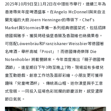
2025年10月9日至11月2日在中環街市舉行，連續三年為
香港帶來年度啤酒盛事。在Angelo McDonnell與來自法
蘭克福的大廚Jöern Henninger的帶領下，Chef's
Market與Stormies準備一系列經典德國菜式，包括招牌
德國焗豬手、獲獎烤紐倫堡香腸及香甜維也納蘋果卷。
可搭配Löwenbräu和Franziskaner Weissbier等德國著
名啤酒，舉杯高喊「Prost」！而德國傳奇樂隊 Die
Notenhobler 將載譽歸來。今年首度推出「親子德國啤
酒節」，逢星期日下午3時至晚上7時，現場設有多樣兒
童互動遊戲、創意工作坊及面部彩繪。小朋友更可獲得
趣味「兒童啤酒杯」、傳統高山帽、迷你漢堡與手工意
式雪糕，一同投入這場色彩斑斕的節慶派對，感受濃厚
節日氣氛。