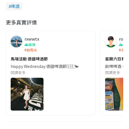
啤酒
更多真實評價
rxwwtx
roy
娛樂
節
跑馬地
海天
馬場活動 德國啤酒節
星期六日有
Happy Wednesday 德國啤酒節🇩🇪🐎
飲啤啤酒，食
閱讀更多
閱讀更多