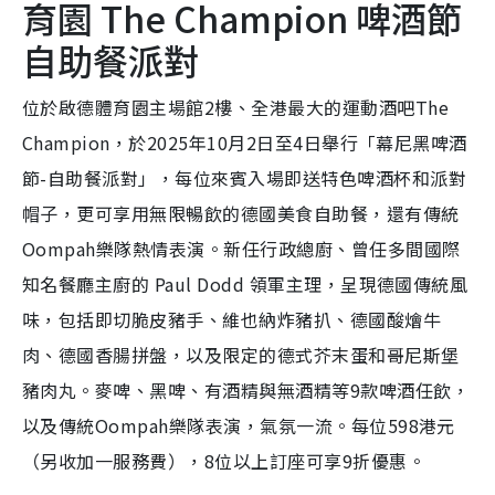
育園 The Champion 啤酒節
自助餐派對
位於啟德體育園主場館2樓、全港最大的運動酒吧The
Champion，於2025年10月2日至4日舉行「幕尼黑啤酒
節-自助餐派對」，每位來賓入場即送特色啤酒杯和派對
帽子，更可享用無限暢飲的德國美食自助餐，還有傳統
Oompah樂隊熱情表演。新任行政總廚、曾任多間國際
知名餐廳主廚的 Paul Dodd 領軍主理，呈現德國傳統風
味，包括即切脆皮豬手、維也納炸豬扒、德國酸燴牛
肉、德國香腸拼盤，以及限定的德式芥末蛋和哥尼斯堡
豬肉丸。麥啤、黑啤、有酒精與無酒精等9款啤酒任飲，
以及傳統Oompah樂隊表演，氣氛一流。每位598港元
（另收加一服務費），8位以上訂座可享9折優惠。