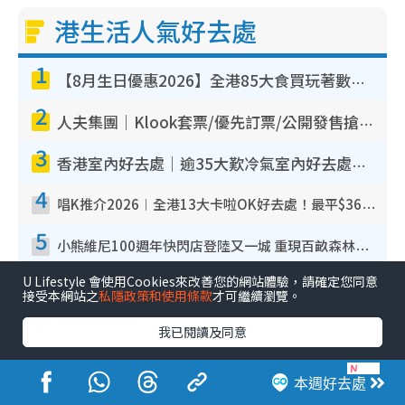
港生活人氣好去處
1
【8月生日優惠2026】全港85大食買玩著數攻略 自助餐/火鍋放題同行免費＋誠品/DONKI送現金券
2
人夫集團｜Klook套票/優先訂票/公開發售搶飛攻略！附票價.購票連結.場地座位表
3
香港室內好去處｜逾35大歎冷氣室內好去處推介 室內活動免費避雨無懼落雨
4
唱K推介2026︱全港13大卡啦OK好去處！最平$36起 日文K都有！(附地址+收費詳情)
5
小熊維尼100週年快閃店登陸又一城 重現百畝森林經典場景／獨家限定盲盒登場／專屬DIY香水
U Lifestyle 會使用Cookies來改善您的網站體驗，請確定您同意
接受本網站之
私隱政策和使用條款
才可繼續瀏覽。
我已閱讀及同意
本週好去處