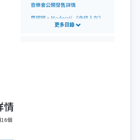
音樂會公開發售詳情
周耀輝 x Moderati 《曲終人在》
音樂會預測歌單
詳情
16個