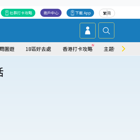
社群打卡攻略
商戶中心
下載 App
繁
简
周圍遊
18區好去處
香港打卡攻略
主題特集
活