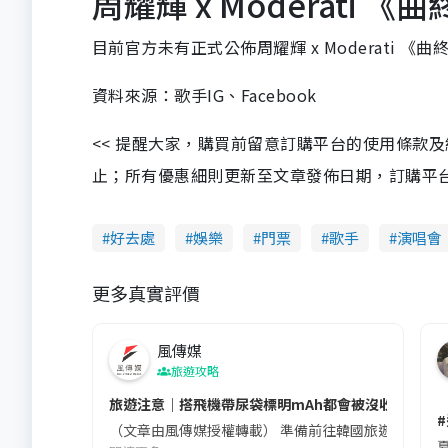
周耀輝 x Moderati
目前官方未有正式公佈周耀輝 x Moderati 
資料來源：歌手IG、Facebook
<< 提醒大家，購買前留意訂購平台的使用條款
止；所有優惠細則更新至文章發佈日期，訂購平台及餐廳
好去處
娛樂
門票
歌手
演唱會
更多真實評價
風傳媒
旅遊攻略
旅遊注意｜搭飛機帶尿袋標明mAh都會被沒收😱出發前
（文章由風傳媒授權轉載） 準備前往韓國旅遊的民眾，
夏