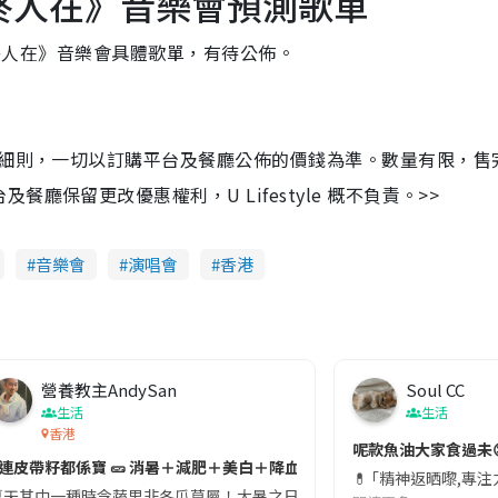
 《曲終人在》音樂會預測歌單
《曲終人在》音樂會具體歌單，有待公佈。
及細則，一切以訂購平台及餐廳公佈的價錢為準。數量有限，售
保留更改優惠權利，U Lifestyle 概不負責。>>
音樂會
演唱會
香港
營養教主AndySan
Soul CC
生活
生活
香港
切記檢查「1標示」🚨
呢款魚油大家食過未
#連皮帶籽都係寶 🥒 消暑＋減肥＋美白＋降血脂
近期要特別留意隨身行李中的行動電源。一名旅客日前在機場安檢時，明明攜
💊 ｢精神返晒嚟,專
天其中一種時令蔬果非冬瓜莫屬！大暑之日，點都要飲碗冬瓜湯消暑解渴！除了解暑，冬瓜仲有