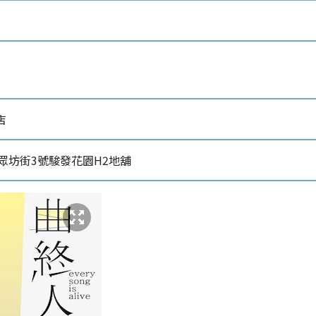
店
眾坊街3號駿發花園H2地舖