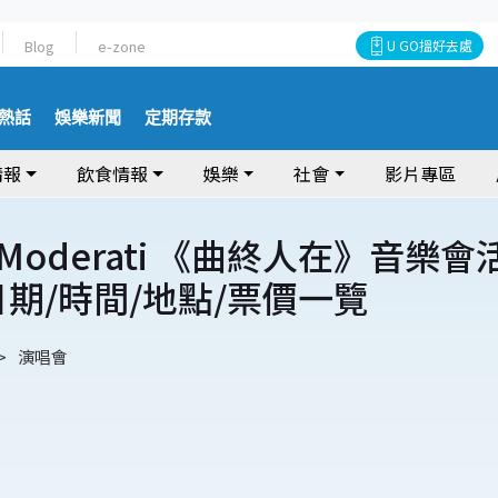
Blog
e-zone
U GO搵好去處
熱話
娛樂新聞
定期存款
情報
飲食情報
娛樂
社會
影片專區
 Moderati 《曲終人在》音樂會
日期/時間/地點/票價一覽
演唱會