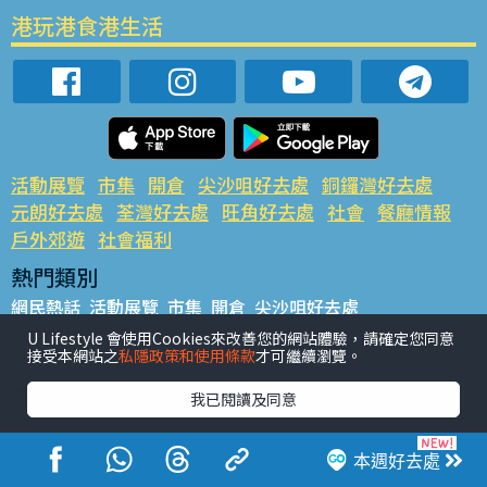
港玩港食港生活
活動展覽
市集
開倉
尖沙咀好去處
銅鑼灣好去處
元朗好去處
荃灣好去處
旺角好去處
社會
餐廳情報
戶外郊遊
社會福利
熱門類別
網民熱話
活動展覽
市集
開倉
尖沙咀好去處
銅鑼灣好去處
元朗好去處
荃灣好去處
旺角好去處
社會
U Lifestyle 會使用Cookies來改善您的網站體驗，請確定您同意
接受本網站之
私隱政策和使用條款
才可繼續瀏覽。
餐廳情報
戶外郊遊
熱門標籤
我已閱讀及同意
#UGO搵好去處
#人氣活動推介
#美食社群熱話
#親子玩樂好去處
#ULifestyle應用程式
#限時搶
本週好去處
#UJetso禮物放送
#ULifestyle商戶中心
#著數
#網絡熱話