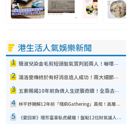
港生活人氣娛樂新聞
1
簡淑兒染金毛剪短頭髮氣質判若兩人！嚇壞老公麥大力都認唔出：「你做咩事？」
2
湯洛雯傳終於有好消息造人成功！兩大細節曝孕味極濃惹猜測：大肚婆先會咁！
3
五索親揭10年前負債人生逆襲奇蹟！全靠去一地方轉運後即遇上馬先生
4
林芊妤親解12年前「殘廁Gathering」真相！高層解約一句話重創尊嚴至今拒返TVB
5
《愛回家》隱形富豪臥虎藏龍！盤點12位財氣逼人的有錢藝人：呢位靚女3億身家唔憂做