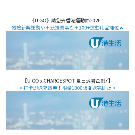
《U GO》請您去香港運動節2026！
體驗新興運動💦＋競技賽事💪＋100+運動用品攤位🔥
【U GO x CHARGESPOT 夏日消暑企劃⚡】
> 打卡即送充電券！限量1000張🔋送完即止 <