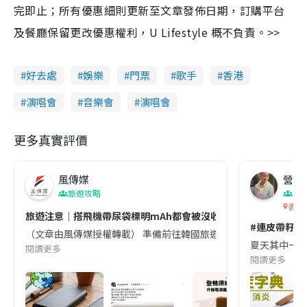
完即止；所有優惠細則更新至文章發佈日期，訂購平台
及餐廳保留更改優惠權利，U Lifestyle 概不負責。>>
好去處
娛樂
門票
歌手
香港
演唱會
音樂會
演唱會
更多真實評價
風傳媒
營養教
旅遊攻略
生
香港
旅遊注意｜搭飛機帶尿袋標明mAh都會被沒收😱出發前切記檢查「1
#連皮帶籽都
（文章由風傳媒授權轉載） 準備前往韓國旅遊的民眾，近期要特別留
夏天其中一種時
閱讀更多
閱讀更多