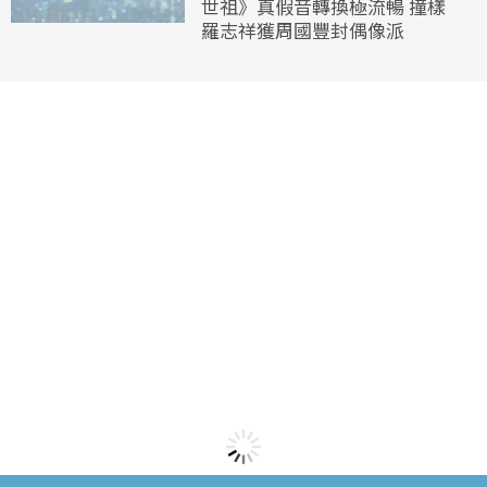
世祖》真假音轉換極流暢 撞樣
羅志祥獲周國豐封偶像派