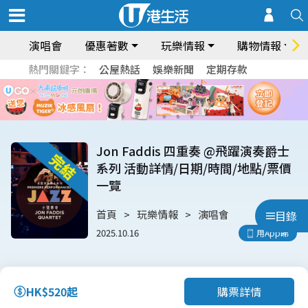
演唱會
優惠著數
玩樂情報
購物情報
熱門關鍵字：
公屋熱話
娛樂新聞
定期存款
Jon Faddis 四重奏 @飛躍演奏爵士
系列 活動詳情/日期/時間/地點/票價
一覽
首頁
玩樂情報
演唱會
目錄
2025.10.16
用App睇
購票詳情
HK$520起