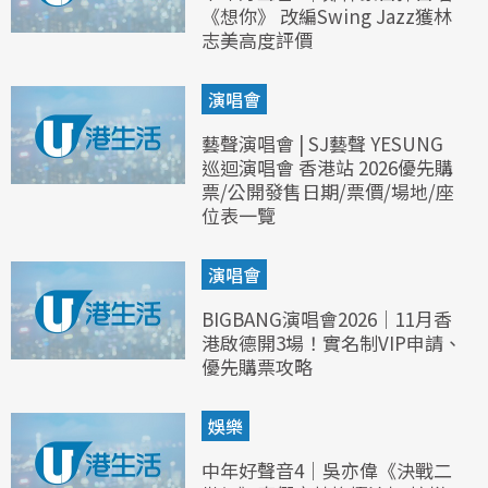
《想你》 改編Swing Jazz獲林
志美高度評價
演唱會
藝聲演唱會 | SJ藝聲 YESUNG
巡迴演唱會 香港站 2026優先購
票/公開發售日期/票價/場地/座
位表一覽
演唱會
BIGBANG演唱會2026｜11月香
港啟德開3場！實名制VIP申請、
優先購票攻略
娛樂
中年好聲音4｜吳亦偉《決戰二