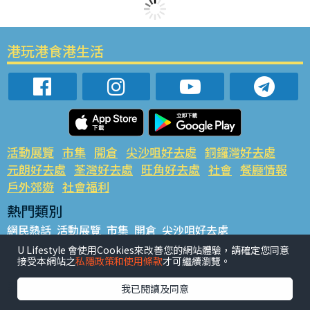
港玩港食港生活
活動展覽
市集
開倉
尖沙咀好去處
銅鑼灣好去處
元朗好去處
荃灣好去處
旺角好去處
社會
餐廳情報
戶外郊遊
社會福利
熱門類別
網民熱話
活動展覽
市集
開倉
尖沙咀好去處
銅鑼灣好去處
元朗好去處
荃灣好去處
旺角好去處
社會
U Lifestyle 會使用Cookies來改善您的網站體驗，請確定您同意
接受本網站之
私隱政策和使用條款
才可繼續瀏覽。
餐廳情報
戶外郊遊
熱門標籤
我已閱讀及同意
#UGO搵好去處
#人氣活動推介
#美食社群熱話