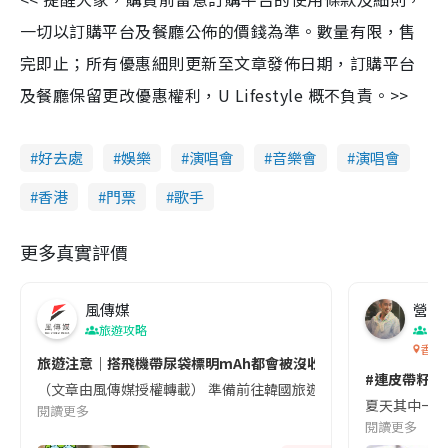
一切以訂購平台及餐廳公佈的價錢為準。數量有限，售
完即止；所有優惠細則更新至文章發佈日期，訂購平台
及餐廳保留更改優惠權利，U Lifestyle 概不負責。>>
好去處
娛樂
演唱會
音樂會
演唱會
香港
門票
歌手
更多真實評價
風傳媒
營養教
旅遊攻略
生
香港
旅遊注意｜搭飛機帶尿袋標明mAh都會被沒收😱出發前切記檢查「1
#連皮帶籽都
（文章由風傳媒授權轉載） 準備前往韓國旅遊的民眾，近期要特別留
夏天其中一種時
閱讀更多
閱讀更多