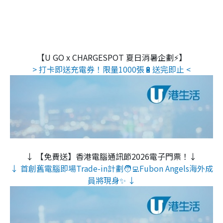
【U GO x CHARGESPOT 夏日消暑企劃⚡】
> 打卡即送充電券！限量1000張🔋送完即止 <
↓ 【免費送】香港電腦通訊節2026電子門票！↓
↓ 首創舊電腦即場Trade-in計劃🧑‍💻Fubon Angels海外成
員將現身✨ ↓