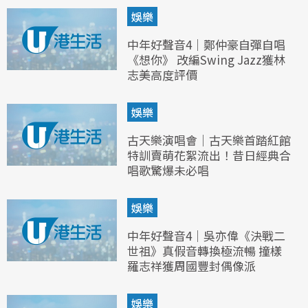
娛樂
中年好聲音4｜鄭仲豪自彈自唱
《想你》 改編Swing Jazz獲林
志美高度評價
娛樂
古天樂演唱會｜古天樂首踏紅館
特訓賣萌花絮流出！昔日經典合
唱歌驚爆未必唱
娛樂
中年好聲音4｜吳亦偉《決戰二
世祖》真假音轉換極流暢 撞樣
羅志祥獲周國豐封偶像派
娛樂