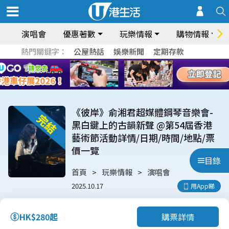
演唱會
優惠著數
玩樂情報
購物情報
熱門關鍵字：
公屋熱話
娛樂新聞
定期存款
《彼岸》俞湘君超媒體鋼琴音樂會-
黑白鍵上的古韻新聲 @第54屆香港
藝術節活動詳情/日期/時間/地點/票
價一覽
目錄
首頁
玩樂情報
演唱會
2025.10.17
用App睇
購票詳情
HK$280起