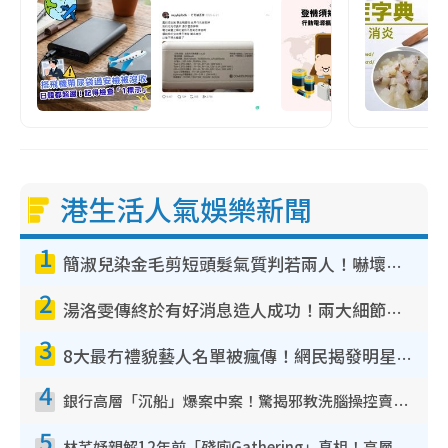
港生活人氣娛樂新聞
1
簡淑兒染金毛剪短頭髮氣質判若兩人！嚇壞老公麥大力都認唔出：「你做咩事？」
2
湯洛雯傳終於有好消息造人成功！兩大細節曝孕味極濃惹猜測：大肚婆先會咁！
3
8大最冇禮貌藝人名單被瘋傳！網民揭發明星真面目 一致數臭呢位係無品天花板？
4
銀行高層「沉船」爆案中案！驚揭邪教洗腦操控賣淫被吞600萬 幕後黑手講多錯多
5