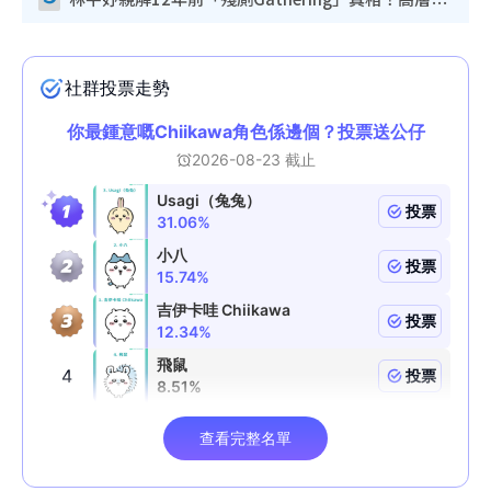
林芊妤親解12年前「殘廁Gathering」真相！高層解約一句話重創尊嚴至今拒返TVB