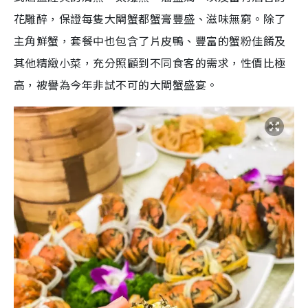
花雕醉，保證每隻大閘蟹都蟹膏豐盛、滋味無窮。除了
主角鮮蟹，套餐中也包含了片皮鴨、豐富的蟹粉佳餚及
其他精緻小菜，充分照顧到不同食客的需求，性價比極
高，被譽為今年非試不可的大閘蟹盛宴。