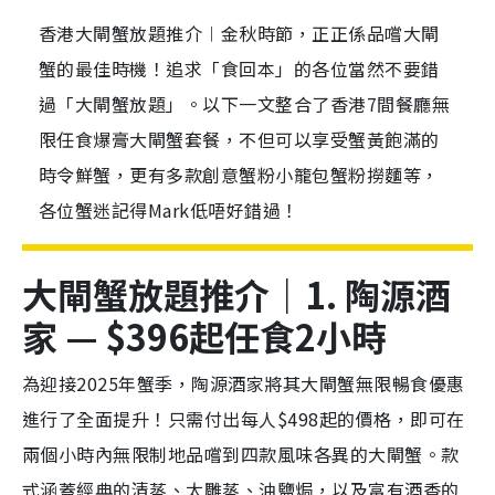
香港大閘蟹放題推介︱金秋時節，正正係品嚐大閘
蟹的最佳時機！追求「食回本」的各位當然不要錯
過「大閘蟹放題」。以下一文整合了香港7間餐廳無
限任食爆膏大閘蟹套餐，不但可以享受蟹黃飽滿的
時令鮮蟹，更有多款創意蟹粉小籠包蟹粉撈麵等，
各位蟹迷記得Mark低唔好錯過！
大閘蟹放題推介｜1. 陶源酒
家 — $396起任食2小時
為迎接2025年蟹季，陶源酒家將其大閘蟹無限暢食優惠
進行了全面提升！只需付出每人$498起的價格，即可在
兩個小時內無限制地品嚐到四款風味各異的大閘蟹。款
式涵蓋經典的清蒸、太雕蒸、油鹽焗，以及富有酒香的