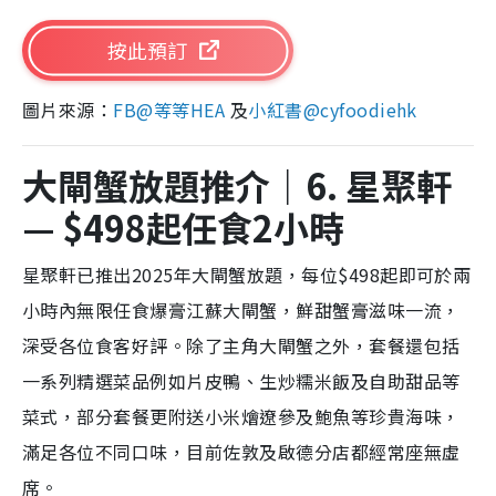
按此預訂
圖片來源：
FB@
等等HEA
及
小紅書@
cyfoodiehk
大閘蟹放題推介｜6. 星聚軒
— $498起任食2小時
星聚軒已推出2025年大閘蟹放題，每位$498起即可於兩
小時內無限任食爆膏江蘇大閘蟹，鮮甜蟹膏滋味一流，
深受各位食客好評。除了主角大閘蟹之外，套餐還包括
一系列精選菜品例如片皮鴨、生炒糯米飯及自助甜品等
菜式，部分套餐更附送小米燴遼參及鮑魚等珍貴海味，
滿足各位不同口味，目前佐敦及啟德分店都經常座無虛
席。