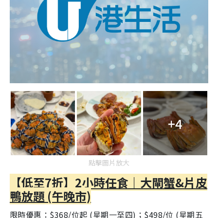
+4
點擊圖片放大
【低至7折】2小時任食｜大閘蟹&片皮
鴨放題 (午晚市)
限時優惠：$368/位起 (星期一至四)；$498/位 (星期五