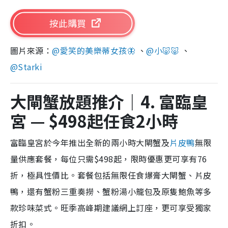
按此購買
圖片來源：
@愛笑的美樂蒂女孩🦋
、
@小🐷🐷
、
@Starki
大閘蟹放題推介｜4. 富臨皇
宮 — $498起任食2小時
富臨皇宮於今年推出全新的兩小時大閘蟹及
片皮鴨
無限
量供應套餐，每位只需$498起，限時優惠更可享有76
折，極具性價比。套餐包括無限任食爆膏大閘蟹、片皮
鴨，還有蟹粉三重奏撈、蟹粉湯小籠包及原隻鮑魚等多
款珍味菜式。旺季高峰期建議網上訂座，更可享受獨家
折扣。