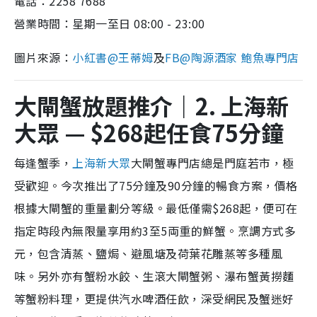
電話：2258 7688
營業時間：星期一至日 08:00 - 23:00
圖片來源：
小紅書@
王蒂姆
及
FB@
陶源酒家 鮑魚專門店
大閘蟹放題推介｜2. 上海新
大眾 — $268起任食75分鐘
每逢蟹季，
上海新大眾
大閘蟹專門店總是門庭若市，極
受歡迎。今次推出了75分鐘及90分鐘的暢食方案，價格
根據大閘蟹的重量劃分等級。最低僅需$268起，便可在
指定時段內無限量享用約3至5両重的鮮蟹。烹調方式多
元，包含清蒸、鹽焗、避風塘及荷葉花雕蒸等多種風
味。另外亦有蟹粉水餃、生滾大閘蟹粥、瀑布蟹黃撈麵
等蟹粉料理，更提供汽水啤酒任飲，深受網民及蟹迷好