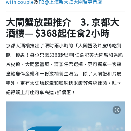
with couple
及
FB@
上海新大眾大閘蟹專門店
大閘蟹放題推介｜3. 京都大
酒樓— $368起任食2小時
京都大酒樓推出了限時兩小時的「大閘蟹及片皮鴨吃到
飽」優惠！每位只需$368起即可任食肥美大閘蟹和香脆
片皮鴨，大閘蟹鹽焗、清蒸任君選擇，更可獨享一客蠔
皇鮑魚伴金錢和一份滋補養生湯品。除了大閘蟹和片皮
鴨外，更有太史燴蛇羹和臘味糯米飯等傳統佳餚。旺季
記得網上訂座可享高達7折優惠！