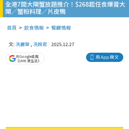
全港7間大閘蟹放題推介！$268起任食爆膏大
閘／蟹粉料理／片皮鴨
首頁
飲食情報
餐廳情報
文:
冼麗華
,
冼婉君
2025.12.27
在Google追蹤
用 App 睇文
《UHK 港生活》