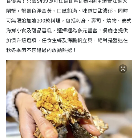
食優惠！只需$499即可任食即叫即蒸4両重爆膏江蘇大
閘蟹，蟹膏色澤金黃、口感飽滿、味道甘甜濃郁。同時
可無限追加逾200款料理，包括刺身、壽司、燒物、泰式
海鮮小食及甜品雪糕，選擇極為多元豐富！餐廳也提供
加價升級選項，任食生蠔及海膽帆立貝，絕對是蟹迷在
秋冬季節不容錯過的放題熱選！