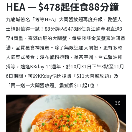
HEA — $478起任食88分鐘
九龍城著名「等等HEA」大閘蟹放題再度升級，愛蟹人
士絕對值得一試！88分鐘內$478起任食江蘇產地直送3
至4両重、膏滿肉肥的大閘蟹，每隻啖啖金黃蟹膏油潤香
濃，品質獲食神推薦。除了無限追加大閘蟹，更有多款
人氣菜式美食：瀑布蟹粉撈麵、薑茶芋圓、台式蟹油雞
煲等，適逢KKday 11週年，於10月31日下午3點至11月
6日期間，可於KKday快閃搶購「$11大閘蟹放題」及
「買一送一大閘蟹放題」震撼價$11起1位！