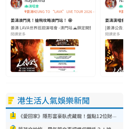
Nayaknna
Nay
演唱會
演
姜濤KEUNG TO “LAVA” LIVE TOUR 2026 - MACAU
姜濤演
姜濤澳門見！搶飛攻略澳門站！ 🤩
姜濤演唱會🔥
姜濤 LAVA世界巡迴演唱會 -澳門站 🌋鎖定開售時間|《LAVA》售票時間表正式出爐
|姜濤公告12月
閱讀更多
閱讀更多
港生活人氣娛樂新聞
1
《愛回家》隱形富豪臥虎藏龍！盤點12位財氣逼人的有錢藝人：呢位靚女3億身家唔憂做
2