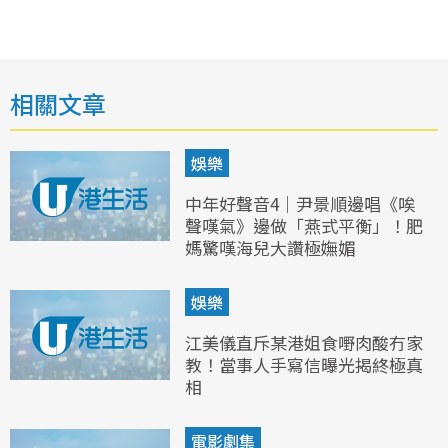
相關文章
娛樂
中年好聲音4｜尹景順邊唱《唉
聲嘆氣》邊做「燕式平衡」！肥
媽驚嘆海兒大讚極嫵媚
娛樂
江美儀直斥某港姐食嘢肉酸冇家
教！當事人手寫信曝光揭終極真
相
電影劇集