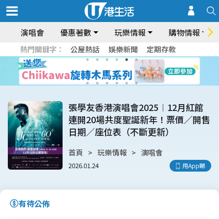
演唱會
優惠著數
玩樂情報
購物情報
熱門關鍵字：
公屋熱話
娛樂新聞
定期存款
張學友香港演唱會2025︱12月紅館
連開20場共度聖誕新年！票價／開售
日期／座位表（不斷更新）
首頁
玩樂情報
演唱會
2026.01.24
用App睇
有待公佈