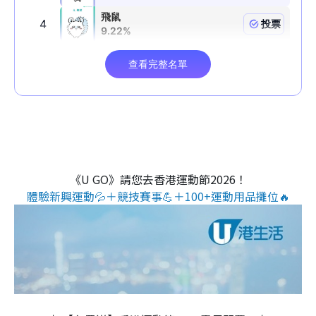
《U GO》請您去香港運動節2026！
體驗新興運動💦＋競技賽事💪＋100+運動用品攤位🔥