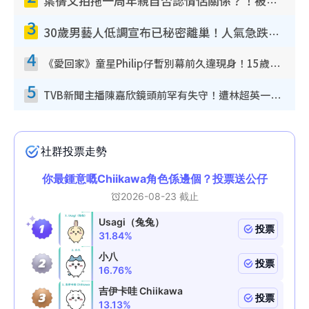
葉蒨文拍拖一周年親自否認情侶關係？！被質疑感情造假竟稱GM「普通同事」
3
30歲男藝人低調宣布已秘密離巢！人氣急跌變失蹤人口︰「這幾年過得並不容易」
4
《愛回家》童星Philip仔暫別幕前久違現身！15歲近況暴風長高蛻變帥氣少男
5
TVB新聞主播陳嘉欣鏡頭前罕有失守！遭林超英一句說話突襲嚇親當場大笑