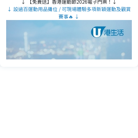
↓ 【免費送】香港運動節2026電子門票！↓
↓ 設過百運動用品攤位 / 可現場體驗多項新穎運動及觀賞
賽事🔥 ↓