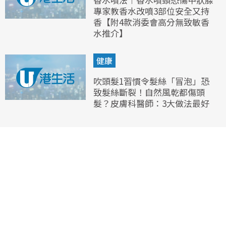
專家教香水改噴3部位安全又持
香【附4款消委會高分無致敏香
水推介】
健康
吹頭髮1習慣令髮絲「冒泡」恐
致髮絲斷裂！自然風乾都傷頭
髮？皮膚科醫師：3大做法最好