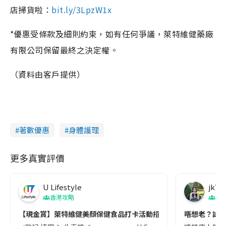
店掃貨啦：
bit.ly/3LpzW1x
*優惠受條款及細則約束，如有任何爭議，萊特維健藥廠
有限公司保留最終之決定權。
（資料由客戶提供）
著數優惠
身體護理
更多真實評價
U Lifestyle
jk72
香港攻略
生
【現金賞】萊特維健美顏保健食品打卡活動招募📸
唔想老？試吓金