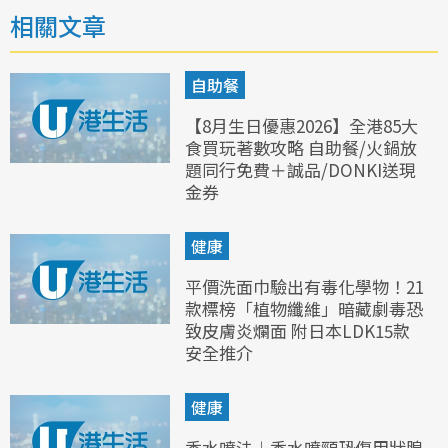
相關文章
自助餐
【8月生日優惠2026】全港85大
食買玩著數攻略 自助餐/火鍋放
題同行免費＋誠品/DONKI送現
金券
健康
平價洗面巾驗出有毒化學物！21
款標榜「植物纖維」暗藏劇毒恐
致皮膚炎爛面 附日本LDK15款
安全推介
健康
香水噴法︱香水噴頸恐傷甲狀腺