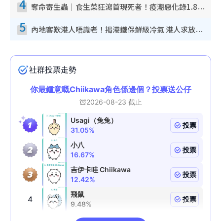
4
奪命寄生蟲｜食生菜狂瀉首現死者！疫潮惡化錄1.8萬宗病例 揭洗菜3大謬誤
5
內地客歎港人唔識老！揭港鐵保鮮級冷氣 港人求放過：咪投訴