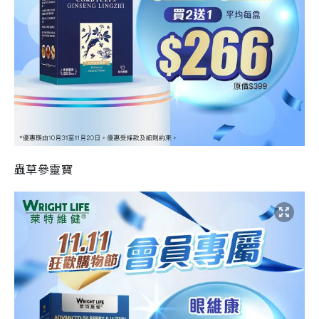
蟲草參靈寶