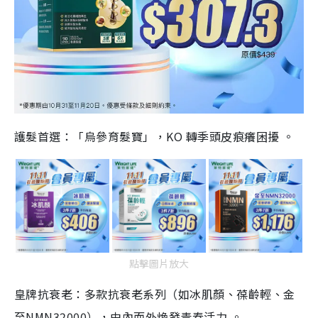
護髮首選：「烏參育髮寶」，KO 轉季頭皮痕癢困擾 。
點擊圖片放大
皇牌抗衰老：多款抗衰老系列（如冰肌顏、葆齡輕、金
至NMN32000），由內而外煥發青春活力 。