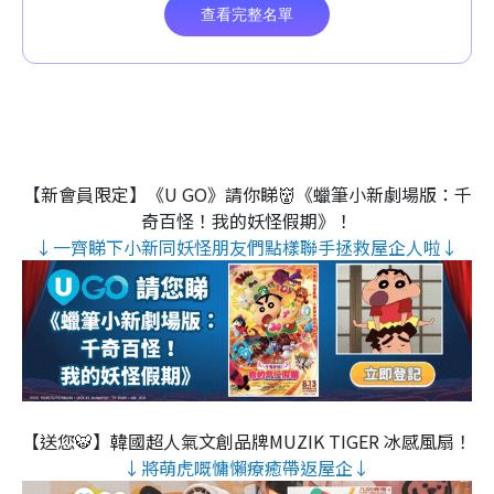
【新會員限定】《U GO》請你睇👹《蠟筆小新劇場版：千
奇百怪！我的妖怪假期》！
↓一齊睇下小新同妖怪朋友們點樣聯手拯救屋企人啦↓
【送您🐯】韓國超人氣文創品牌MUZIK TIGER 冰感風扇！
↓將萌虎嘅慵懶療癒帶返屋企↓