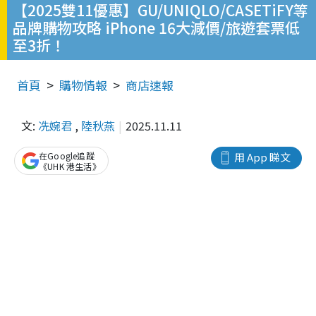
【2025雙11優惠】GU/UNIQLO/CASETiFY等
品牌購物攻略 iPhone 16大減價/旅遊套票低
至3折！
首頁
購物情報
商店速報
文:
冼婉君
,
陸秋燕
2025.11.11
在Google追蹤
用 App 睇文
《UHK 港生活》