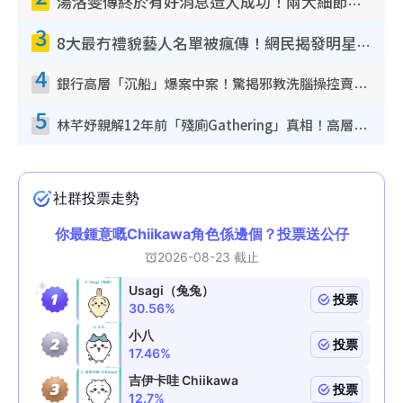
湯洛雯傳終於有好消息造人成功！兩大細節曝孕味極濃惹猜測：大肚婆先會咁！
3
8大最冇禮貌藝人名單被瘋傳！網民揭發明星真面目 一致數臭呢位係無品天花板？
4
銀行高層「沉船」爆案中案！驚揭邪教洗腦操控賣淫被吞600萬 幕後黑手講多錯多
5
林芊妤親解12年前「殘廁Gathering」真相！高層解約一句話重創尊嚴至今拒返TVB