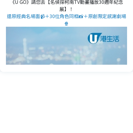
《U GO》請您去【名偵探柯南TV動畫播放30週年紀念
展】！
還原經典名場面📹＋30位角色同框📸＋原創限定感謝劇場
🍿