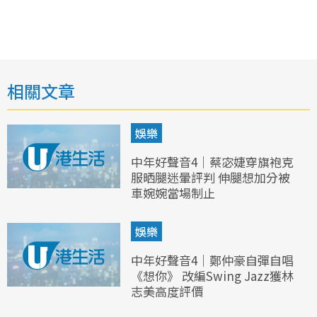
相關文章
娛樂
中年好聲音4｜蔡宓婕穿旗袍克
服晒腿迷暈評判 伸腿想加分被
車婉婉當場制止
娛樂
中年好聲音4｜鄭仲豪自彈自唱
《想你》 改編Swing Jazz獲林
志美高度評價