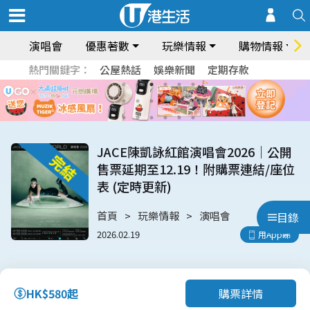
演唱會
優惠著數
玩樂情報
購物情報
熱門關鍵字：
公屋熱話
娛樂新聞
定期存款
JACE陳凱詠紅館演唱會2026｜公開
售票延期至12.19！附購票連結/座位
表 (定時更新)
首頁
玩樂情報
演唱會
目錄
2026.02.19
用App睇
購票詳情
HK$580起