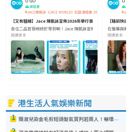
U GO
U G
演唱會
演
JACE陳凱詠《JACE WORLD》紅館演唱會 2026
JAC
【又有騒睇】Jace 陳凱詠宣佈2026年舉行首個個人紅館演唱會🐍
【騷前快訊】進入
各位二品官我哋終於等到喇！Jace 陳凱詠宣佈將於下年開辦佢個
在螢幕與舞台
閱讀更多
閱讀更多
港生活人氣娛樂新聞
1
簡淑兒染金毛剪短頭髮氣質判若兩人！嚇壞老公麥大力都認唔出：「你做咩事？」
2