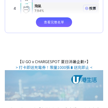
【U GO x CHARGESPOT 夏日消暑企劃⚡】
> 打卡即送充電券！限量1000張🔋送完即止 <