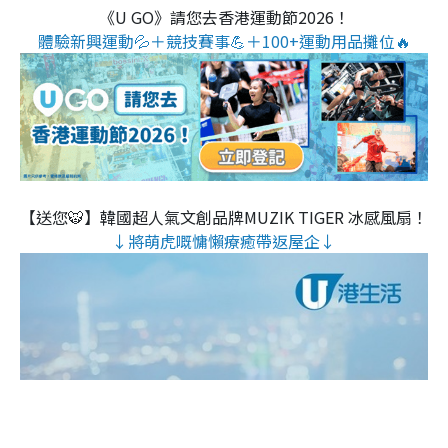
《U GO》請您去香港運動節2026！
體驗新興運動💦＋競技賽事💪＋100+運動用品攤位🔥
【送您🐯】韓國超人氣文創品牌MUZIK TIGER 冰感風扇！
↓將萌虎嘅慵懶療癒帶返屋企↓