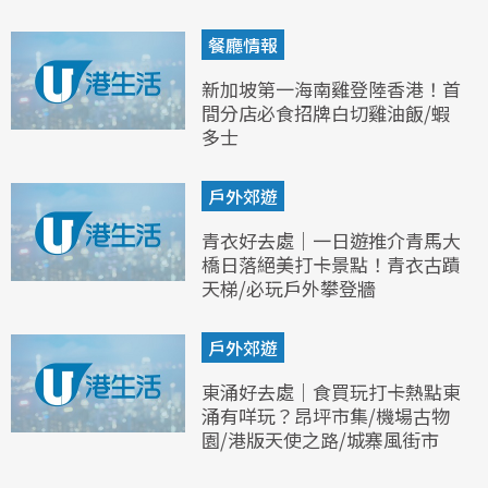
餐廳情報
新加坡第一海南雞登陸香港！首
間分店必食招牌白切雞油飯/蝦
多士
戶外郊遊
青衣好去處｜一日遊推介青馬大
橋日落絕美打卡景點！青衣古蹟
天梯/必玩戶外攀登牆
戶外郊遊
東涌好去處｜食買玩打卡熱點東
涌有咩玩？昂坪市集/機場古物
園/港版天使之路/城寨風街市