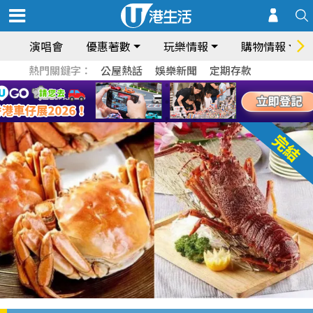
演唱會
優惠著數
玩樂情報
購物情報
熱門關鍵字：
公屋熱話
娛樂新聞
定期存款