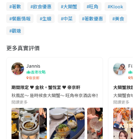
著數
飲食優惠
大閘蟹
旺角
Klook
餐廳情報
生蠔
中菜
著數優惠
美食
觀塘
更多真實評價
Jannis
Fi
香港攻略
著
帝京軒
陶源酒
期間限定 ♥ 金秋。蟹悅宴 ♥ 帝京軒
大閘蟹放題
秋風起～ 是時候食大閘蟹～ 旺角帝京酒店帝京軒推出期間限定「秋風蟹宴」, 
大閘蟹食咗呢間
閱讀更多
閱讀更多