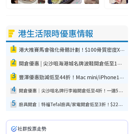
港生活限時優惠情報
1
港大推賽馬會強化骨骼計劃！$100骨質密度X光檢查 完成免費運動訓練送超市禮券！附參加資格
2
開倉優惠 | 尖沙咀海港城名牌波鞋開倉低至1折！On鞋$899起／Joy&Peace鞋履$98起
3
豐澤優惠勁減低至44折！Mac mini/iPhone17Pro大減價！廚房家電$220起
4
開倉優惠｜尖沙咀名牌行李箱開倉低至4折！一連5日 American Tourister/ace./Hallmark $200起！
5
廚具開倉｜特福Tefal廚具/家電開倉低至3折！$220起買平底鍋/炒鑊/湯煲！電飯煲/吸塵機/燙斗$418起