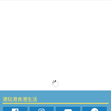
港玩港食港生活