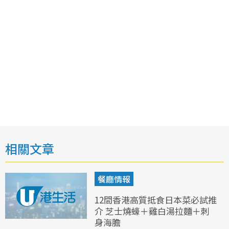
相關文章
餐廳情報
12間香港高質抵食日本菜必試推
介 芝士燒蠔＋雞白湯拉麵＋刺
身海膽