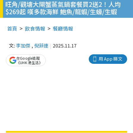
旺角/觀塘大閘蟹蒸氣鍋套餐買2送2！人均
$269起 嘆多款海鮮 鮑魚/龍蝦/生蠔/生蝦
首頁
飲食情報
餐廳情報
文:
李加傑
,
倪菲連
2025.11.17
在Google追蹤
用 App 睇文
《UHK 港生活》