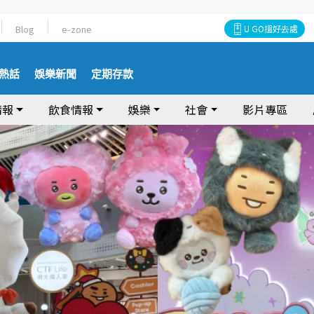
Blog
e-zone
U GO搵好去處
熱話
娛樂新聞
定期存款
情報
飲食情報
娛樂
社會
影片專區