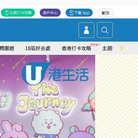
社群打卡攻略
商戶中心
下載 App
繁
简
周圍遊
18區好去處
香港打卡攻略
主題特集