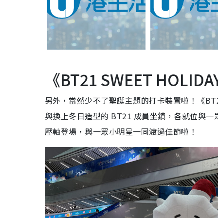
《BT21 SWEET HOL
另外，當然少不了聖誕主題的打卡裝置啦！《BT21 
與換上冬日造型的 BT21 成員坐鎮，各就位與一
壓軸登場，與一眾小明星一同渡過佳節啦！