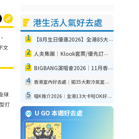
港生活人氣好去處
1
、
【8月生日優惠2026】全港85大食買玩著數攻略 自助餐/火鍋放題同行免費＋誠品/DONKI送現金券
下文
2
人夫集團｜Klook套票/優先訂票/公開發售搶飛攻略！附票價.購票連結.場地座位表
3
BIGBANG演唱會2026｜11月香港啟德開3場！實名制VIP申請、優先購票攻略
4
香港室內好去處｜逾35大歎冷氣室內好去處推介 室內活動免費避雨無懼落雨
5
全球
唱K推介2026︱全港13大卡啦OK好去處！最平$36起 日文K都有！(附地址+收費詳情)
巨型打
U GO 本週好去處