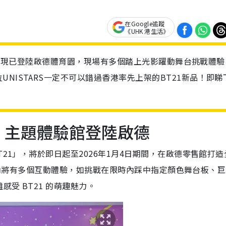
在Google追蹤
《UHK 港生活》
題體驗館現已登陸啟德體育園，現場有多個踏上光影躍動舞台挑戰體驗
NISTARS一定不可以錯過香港率先上架的BT21新品！即睇
NEY》主題體驗館登陸啟德
T21」，將於即日起至2026年1月4日期間，在啟德零售館打造
館。場內將有多個互動體驗，如挑戰在限時內踩中指定顏色舞台板、
受 BT21 的萌趣魅力。