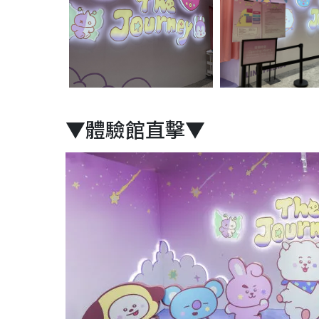
▼體驗館直擊▼