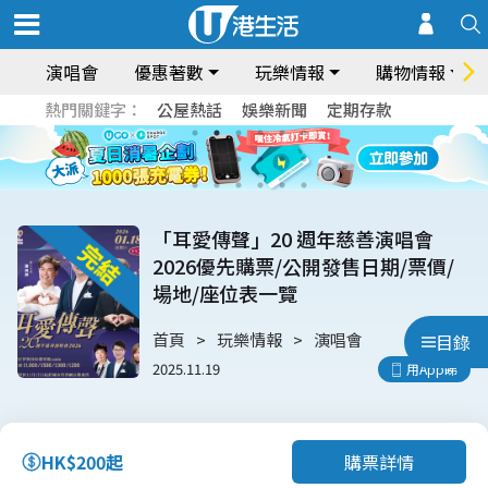
演唱會
優惠著數
玩樂情報
購物情報
熱門關鍵字：
公屋熱話
娛樂新聞
定期存款
「耳愛傳聲」20 週年慈善演唱會
2026優先購票/公開發售日期/票價/
場地/座位表一覽
首頁
玩樂情報
演唱會
目錄
2025.11.19
用App睇
購票詳情
HK$200起