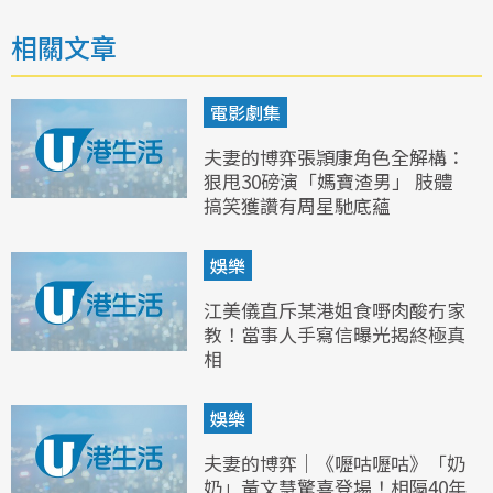
相關文章
電影劇集
夫妻的博弈張頴康角色全解構：
狠甩30磅演「媽寶渣男」 肢體
搞笑獲讚有周星馳底蘊
娛樂
江美儀直斥某港姐食嘢肉酸冇家
教！當事人手寫信曝光揭終極真
相
娛樂
夫妻的博弈｜《嚦咕嚦咕》「奶
奶」黃文慧驚喜登場！相隔40年