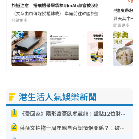
香港
旅遊注意｜搭飛機帶尿袋標明mAh都會被沒收😱出發前切記檢查「1
#連皮帶籽都
（文章由風傳媒授權轉載） 準備前往韓國旅遊的民眾，近期要特別留
夏天其中一種時
閱讀更多
閱讀更多
港生活人氣娛樂新聞
1
《愛回家》隱形富豪臥虎藏龍！盤點12位財氣逼人的有錢藝人：呢位靚女3億身家唔憂做
2
葉蒨文拍拖一周年親自否認情侶關係？！被質疑感情造假竟稱GM「普通同事」