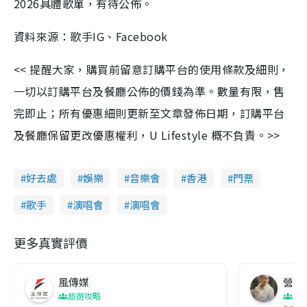
2026具體歌單，有待公佈。
資料來源：歌手IG、Facebook
<< 提醒大家，購買前留意訂購平台的使用條款及細則，
一切以訂購平台及餐廳公佈的價錢為準。數量有限，售
完即止；所有優惠細則更新至文章發佈日期，訂購平台
及餐廳保留更改優惠權利，U Lifestyle 概不負責。>>
好去處
娛樂
音樂會
香港
門票
歌手
演唱會
演唱會
更多真實評價
風傳媒
營養教
旅遊攻略
生