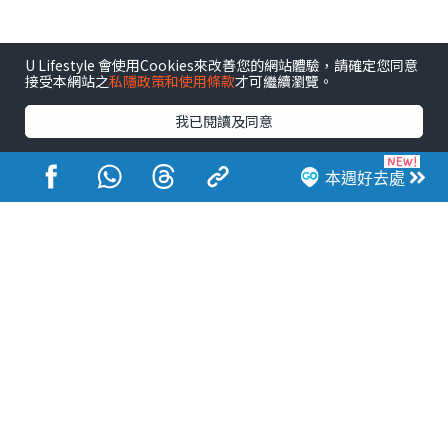
U Lifestyle 會使用Cookies來改善您的網站體驗，請確定您同意
接受本網站之
私隱政策和使用條款
才可繼續瀏覽。
我已閱讀及同意
港玩港食港生活
本週好去處
活動展覽
市集
開倉
尖沙咀好去處
銅鑼灣好去處
元朗好去處
荃灣好去處
旺角好去處
社會
餐廳情報
戶外郊遊
社會福利
熱門類別
網民熱話
活動展覽
市集
開倉
尖沙咀好去處
銅鑼灣好去處
元朗好去處
荃灣好去處
旺角好去處
社會