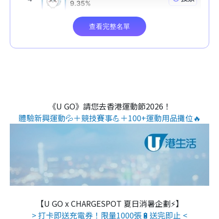
《U GO》請您去香港運動節2026！
體驗新興運動💦＋競技賽事💪＋100+運動用品攤位🔥
【U GO x CHARGESPOT 夏日消暑企劃⚡】
> 打卡即送充電券！限量1000張🔋送完即止 <