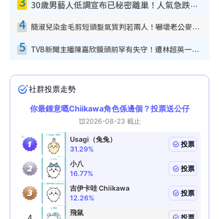
3
30歲男藝人低調宣布已秘密離巢！人氣急跌變失蹤人口︰「這幾年過得並不容易」
4
簡淑兒染金毛剪短頭髮氣質判若兩人！嚇壞老公麥大力都認唔出：「你做咩事？」
5
TVB新聞主播陳嘉欣鏡頭前罕有失守！遭林超英一句說話突襲嚇親當場大笑