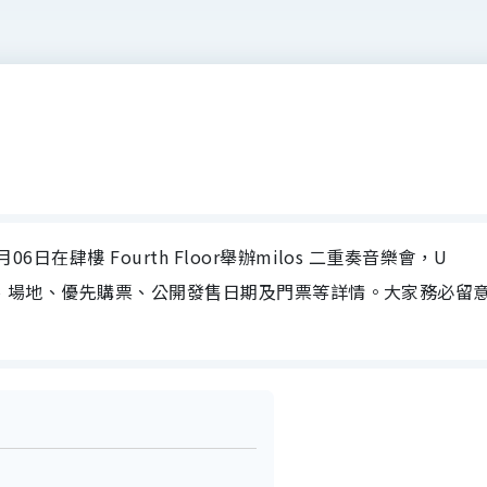
6日在肆樓 Fourth Floor舉辦milos 二重奏音樂會，U
樂會日期、場地、優先購票、公開發售日期及門票等詳情。大家務必留
！