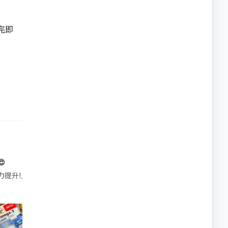
完即

帶的行動電源機身已標示「10000mAh」，卻仍被要求當場丟棄，讓他
注力提升!｣ 長時間對住電腦､剪片寫稿,成日覺得眼睛乾澀､腦袋好似｢斷線｣｡試咗
好多鮮為人知嘅好處：減肥、消水腫、降血脂、美白養顏👇 冬瓜5大功效✨ 1️⃣ 利尿