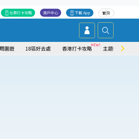
社群打卡攻略
商戶中心
下載 App
繁
简
周圍遊
18區好去處
香港打卡攻略
主題特集