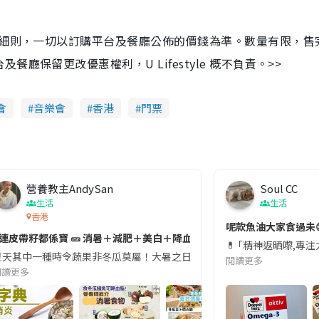
及細則，一切以訂購平台及餐廳公佈的價錢為準。數量有限，售
保留更改優惠權利，U Lifestyle 概不負責。>>
會
音樂會
香港
門票
營養教主AndySan
Soul CC
生活
生活
香港
切記檢查「1標示」🚨
呢款魚油大家食過未
#連皮帶籽都係寶 🥒 消暑＋減肥＋美白＋降血脂
近期要特別留意隨身行李中的行動電源。一名旅客日前在機場安檢時，明明攜
💊 ｢精神返晒嚟,專
天其中一種時令蔬果非冬瓜莫屬！大暑之日，點都要飲碗冬瓜湯消暑解渴！除了解暑，冬瓜仲有
閱讀更多
閱讀更多