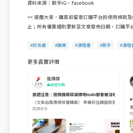
資料來源：歌手IG、Facebook
<< 提醒大家，購買前留意訂購平台的使用條款
止；所有優惠細則更新至文章發佈日期，訂購平台及餐廳
好去處
娛樂
演唱會
歌手
演唱
更多真實評價
風傳媒
旅遊攻略
旅遊注意｜搭飛機帶尿袋標明mAh都會被沒收😱出發前
（文章由風傳媒授權轉載） 準備前往韓國旅遊的民眾，
夏
閱讀更多