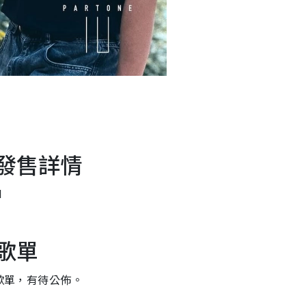
開發售詳情
M
測歌單
體歌單，有待公佈。