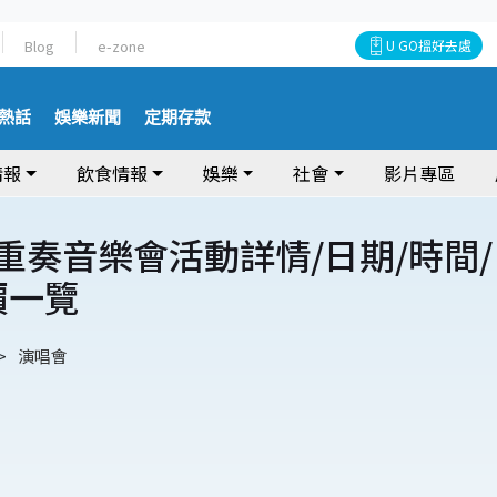
Blog
e-zone
U GO搵好去處
熱話
娛樂新聞
定期存款
情報
飲食情報
娛樂
社會
影片專區
 二重奏音樂會活動詳情/日期/時間/
價一覽
演唱會