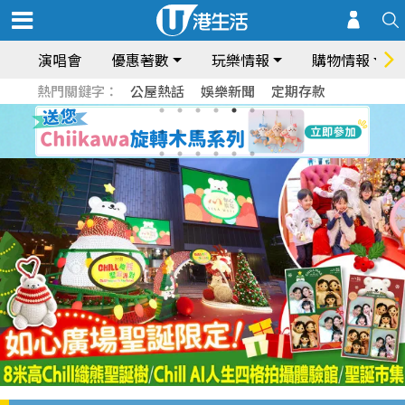
演唱會
優惠著數
玩樂情報
購物情報
熱門關鍵字：
公屋熱話
娛樂新聞
定期存款