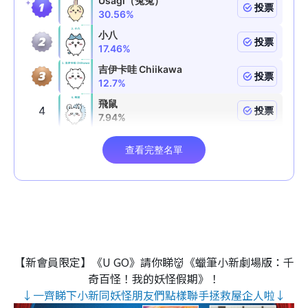
【新會員限定】《U GO》請你睇👹《蠟筆小新劇場版：千
奇百怪！我的妖怪假期》！
↓一齊睇下小新同妖怪朋友們點樣聯手拯救屋企人啦↓