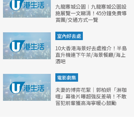
九龍寨城公園︱九龍寨城公園設
施展覽一文睇清！45分鐘免費導
賞團/交通方式一覽
室內好去處
10大香港海景好去處推介！半島
直升機連下午茶/海景餐廳/海上
酒吧
電影劇集
夫妻的博弈花絮｜郭柏妍「淋咖
喱」幕後片曝超強反差萌！不敢
冒犯前輩獲高海寧暖心鼓勵