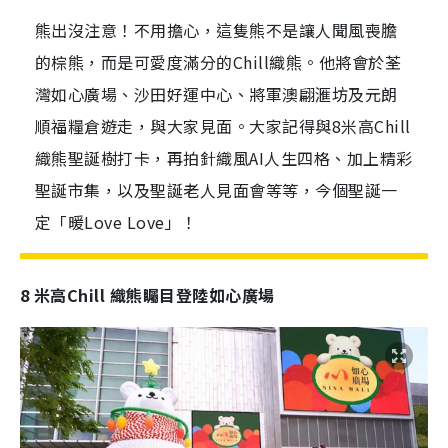
熊出沒注意！不用擔心，這隻熊不是讓人聞風喪膽
的棕熊，而是可愛度滿分的Chill織熊。他將會於荃
灣如心廣場、沙田好運中心、將軍澳翩滙坊及元朗
順福糧倉遊走，與大家見面。大家記得與8米高Chill
織熊聖誕樹打卡，再拍針織風AI人生四格、加上精彩
聖誕市集，以及聖誕老人見面會等等，今個聖誕一
定「暖Love Love」！
8 米高Chill 織熊矚目登陸如心廣場