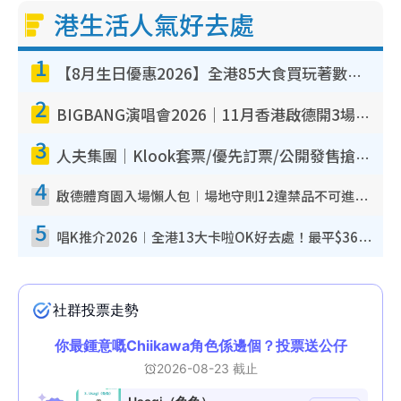
港生活人氣好去處
1
【8月生日優惠2026】全港85大食買玩著數攻略 自助餐/火鍋放題同行免費＋誠品/DONKI送現金券
2
BIGBANG演唱會2026｜11月香港啟德開3場！實名制VIP申請、優先購票攻略
3
人夫集團｜Klook套票/優先訂票/公開發售搶飛攻略！附票價.購票連結.場地座位表
4
啟德體育園入場懶人包︱場地守則12違禁品不可進場准帶細水樽但全場禁樽蓋！應援牌有限制！
5
唱K推介2026︱全港13大卡啦OK好去處！最平$36起 日文K都有！(附地址+收費詳情)