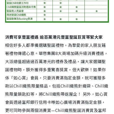
消費可享豐富禮遇 逾百萬港元豐富聖誕巨賞等緊大家
相信好多人都準備選購聖誕禮物，為摯愛的家人朋友藉
著禮物傳遞心意。華懋集團8大商場加碼升級消費禮遇，
大派總值超過過百萬港元的禮券及禮品，讓大家選購聖
誕禮物時，額外獲得多重驚喜獎賞，倍大歡樂！如果你
係「如心賞」會員，只要消費滿指定金額，就可獲贈多
款以Chill織熊限量精品，包括Chill織熊針織袋、Chill織
熊限量鎖匙扣等，將Chill織熊帶返屋企！ 另外，如心賞
會員透過富邦銀行信用卡喺如心廣場消費滿指定金額，
更可同時參與兩個消費賞—Chill織熊聖誕消費賞及富邦