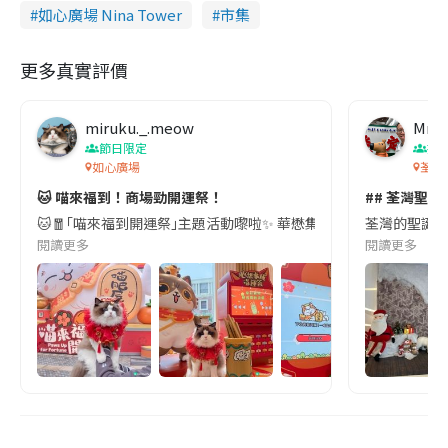
如心廣場 Nina Tower
市集
更多真實評價
miruku._.meow
Mrdr
節日限定
打
如心廣場
荃灣
🐱 喵來福到！商場勁開運祭！
## 荃灣聖誕
🐱🧧｢喵來福到開運祭｣主題活動嚟啦✨ 華懋集團旗下8大商場首次聯
荃灣的聖誕裝
閱讀更多
閱讀更多