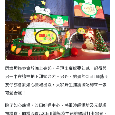
閃爍燈飾亦會於晚上亮起，呈現出璀璨夢幻感，記得與
另一半在這裡拍下甜蜜合照。另外，搗蛋的Chill 織熊朋
友仔亦會於如心廣場出沒，大家野生捕獲後記得來一張
可愛合照！
除了如心廣場，沙田好運中心、將軍澳翩滙坊及元朗順
福糧倉，同樣添置以Chill織熊為主題的聖誕打卡場景，