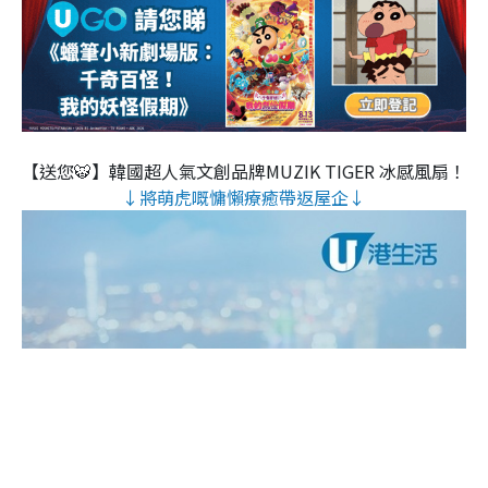
【送您🐯】韓國超人氣文創品牌MUZIK TIGER 冰感風扇！
↓將萌虎嘅慵懶療癒帶返屋企↓