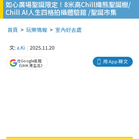
如心廣場聖誕限定！8米高Chill織熊聖誕樹/
Chill AI人生四格拍攝體驗館 /聖誕市集
首頁
玩樂情報
室內好去處
文:
a.Ki
2025.11.20
在Google追蹤
用 App 睇文
《UHK 港生活》