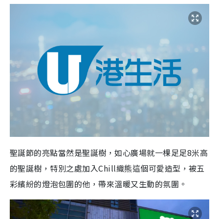
聖誕節的亮點當然是聖誕樹，如心廣場就一棵足足8米高
的聖誕樹，特別之處加入Chill織熊這個可愛造型，被五
彩繽紛的燈泡包圍的他，帶來溫暖又生動的氛圍。