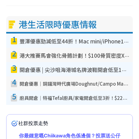
港生活限時優惠情報
1
豐澤優惠勁減低至44折！Mac mini/iPhone17Pro大減價！廚房家電$220起
2
港大推賽馬會強化骨骼計劃！$100骨質密度X光檢查 完成免費運動訓練送超市禮券！附參加資格
3
開倉優惠 | 尖沙咀海港城名牌波鞋開倉低至1折！On鞋$899起／Joy&Peace鞋履$98起
4
開倉優惠｜銅鑼灣時代廣場Doughnut/Campo Marzio開倉低至1折！背囊、書包、手袋劈價$200起
5
廚具開倉｜特福Tefal廚具/家電開倉低至3折！$220起買平底鍋/炒鑊/湯煲！電飯煲/吸塵機/燙斗$418起