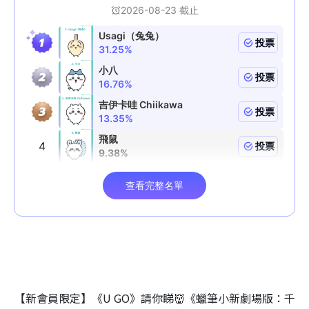
【新會員限定】《U GO》請你睇👹《蠟筆小新劇場版：千