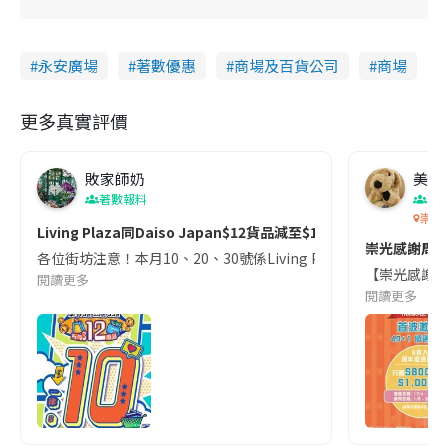
永安廣場
著數優惠
商場及百貨公司
商場
更多真實評價
敗家師奶
美食
著數報料
著
崇光
Living Plaza同Daiso Japan$12貨品減至$10！本月限定優惠！
崇光感謝周年慶
各位街坊注意！本月10、20、30號係Living Plaza同Daiso 
【崇光感謝周年慶･4
閱讀更多
閱讀更多