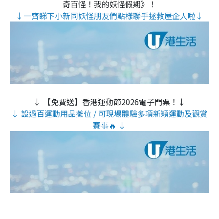
奇百怪！我的妖怪假期》！
↓一齊睇下小新同妖怪朋友們點樣聯手拯救屋企人啦↓
↓ 【免費送】香港運動節2026電子門票！↓
↓ 設過百運動用品攤位 / 可現場體驗多項新穎運動及觀賞
賽事🔥 ↓