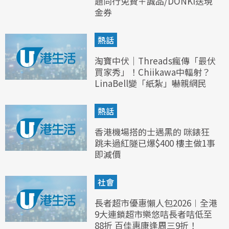
題同行免費＋誠品/DONKI送現
金券
熱話
淘寶中伏｜Threads瘋傳「最伏
買家秀」！Chiikawa中輻射？
LinaBell變「紙紮」嚇親網民
熱話
香港機場搭的士遇黑的 咪錶狂
跳未過紅隧已爆$400 樓主做1事
即減價
社會
長者超市優惠懶人包2026︱全港
9大連鎖超市樂悠咭長者咭低至
88折 百佳惠康逢周三9折！