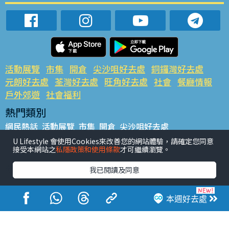
活動展覽
市集
開倉
尖沙咀好去處
銅鑼灣好去處
元朗好去處
荃灣好去處
旺角好去處
社會
餐廳情報
戶外郊遊
社會福利
熱門類別
網民熱話
活動展覽
市集
開倉
尖沙咀好去處
銅鑼灣好去處
元朗好去處
荃灣好去處
旺角好去處
社會
U Lifestyle 會使用Cookies來改善您的網站體驗，請確定您同意
接受本網站之
私隱政策和使用條款
才可繼續瀏覽。
餐廳情報
戶外郊遊
熱門標籤
我已閱讀及同意
#UGO搵好去處
#人氣活動推介
#美食社群熱話
#親子玩樂好去處
#ULifestyle應用程式
#限時搶
本週好去處
#UJetso禮物放送
#ULifestyle商戶中心
#著數
#網絡熱話