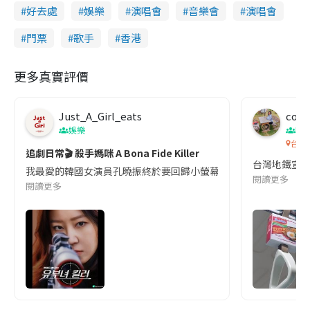
好去處
娛樂
演唱會
音樂會
演唱會
門票
歌手
香港
更多真實評價
Just_A_Girl_eats
co c
娛樂
吹
台灣
追劇日常🎬 殺手媽咪 A Bona Fide Killer
台灣地鐵宣
我最愛的韓國女演員孔曉振終於要回歸小螢幕啦!這次的劇本改編自同名
閱讀更多
閱讀更多