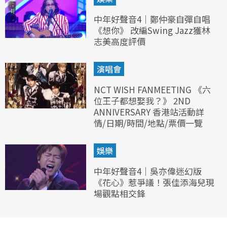
中年好聲音4｜鄭仲豪自彈自唱
《想你》 改編Swing Jazz獲林
志美高度評價
演唱會
NCT WISH FANMEETING 《六
位王子都想娶我？》 2ND
ANNIVERSARY 香港站活動詳
情/日期/時間/地點/票價一覽
娛樂
中年好聲音4｜吳亦偉迷幻版
《花心》惹爭議！張佳添海兒現
場觀點相交鋒