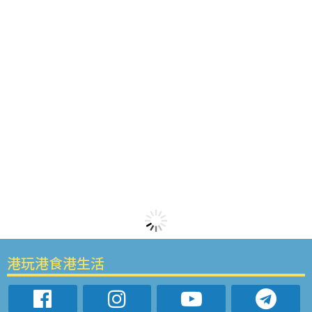
港玩港食港生活