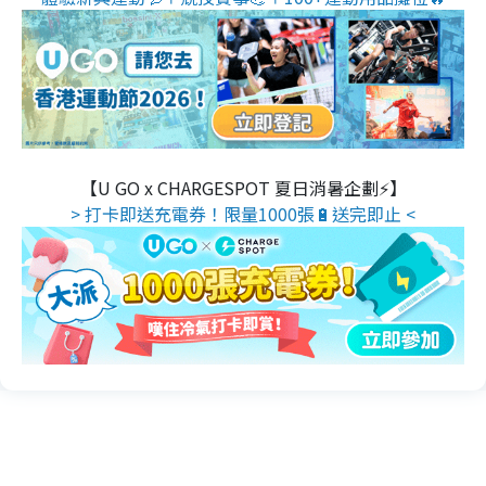
【U GO x CHARGESPOT 夏日消暑企劃⚡】
> 打卡即送充電券！限量1000張🔋送完即止 <