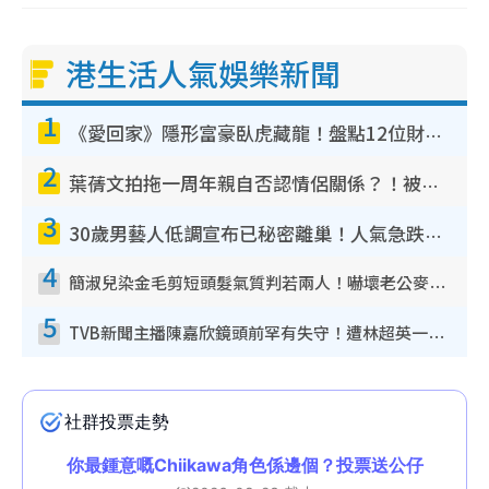
港生活人氣娛樂新聞
1
《愛回家》隱形富豪臥虎藏龍！盤點12位財氣逼人的有錢藝人：呢位靚女3億身家唔憂做
2
葉蒨文拍拖一周年親自否認情侶關係？！被質疑感情造假竟稱GM「普通同事」
3
30歲男藝人低調宣布已秘密離巢！人氣急跌變失蹤人口︰「這幾年過得並不容易」
4
簡淑兒染金毛剪短頭髮氣質判若兩人！嚇壞老公麥大力都認唔出：「你做咩事？」
5
TVB新聞主播陳嘉欣鏡頭前罕有失守！遭林超英一句說話突襲嚇親當場大笑