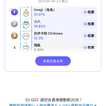
《U GO》請您去香港運動節2026！
體驗新興運動💦＋競技賽事💪＋100+運動用品攤位🔥