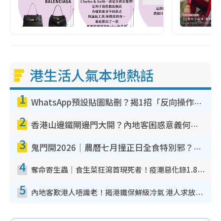
港生活人氣本地熱話
1
WhatsApp預設貼圖點刪？揭1招「反向操作」還原簡潔介面 附3步實測教學
2
香港山邊鐵閘邊門大開？內地客困惑意義何在！網民神回覆：呢種叫法理性防禦
3
鬼門開2026｜農曆七月撞正日全食特別邪？專家警告切忌做一事！揭4大禁忌+2招保平安
4
奪命寄生蟲｜食生菜狂瀉首現死者！疫潮惡化錄1.8萬宗病例 揭洗菜3大謬誤
5
內地客歎港人唔識老！揭港鐵保鮮級冷氣 港人求放過：咪投訴