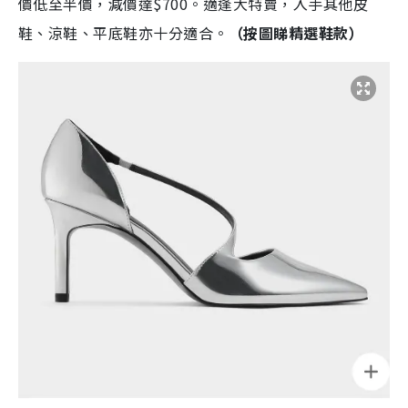
價低至半價，減價達$700。適逢大特賣，入手其他皮
鞋、涼鞋、平底鞋亦十分適合。
（按圖睇精選鞋款）