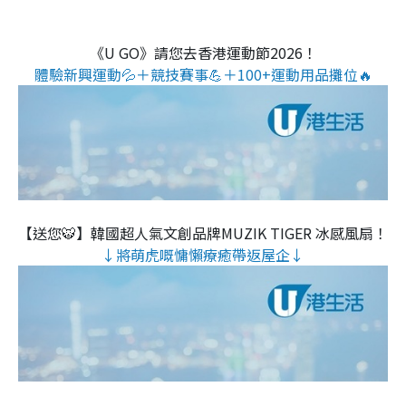
《U GO》請您去香港運動節2026！
體驗新興運動💦＋競技賽事💪＋100+運動用品攤位🔥
【送您🐯】韓國超人氣文創品牌MUZIK TIGER 冰感風扇！
↓將萌虎嘅慵懶療癒帶返屋企↓