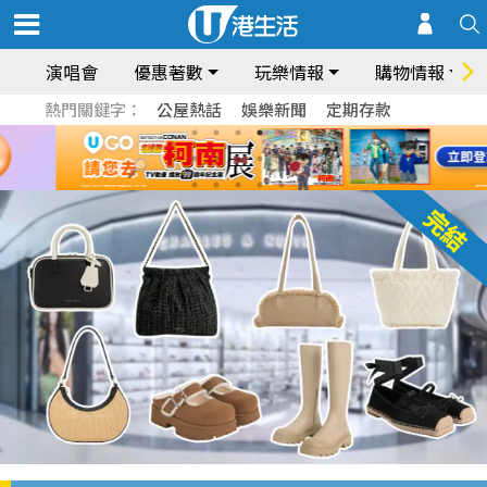
演唱會
優惠著數
玩樂情報
購物情報
熱門關鍵字：
公屋熱話
娛樂新聞
定期存款