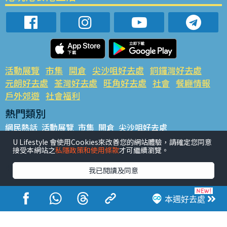
活動展覽
市集
開倉
尖沙咀好去處
銅鑼灣好去處
元朗好去處
荃灣好去處
旺角好去處
社會
餐廳情報
戶外郊遊
社會福利
熱門類別
網民熱話
活動展覽
市集
開倉
尖沙咀好去處
銅鑼灣好去處
元朗好去處
荃灣好去處
旺角好去處
社會
U Lifestyle 會使用Cookies來改善您的網站體驗，請確定您同意
接受本網站之
私隱政策和使用條款
才可繼續瀏覽。
餐廳情報
戶外郊遊
熱門標籤
我已閱讀及同意
#UGO搵好去處
#人氣活動推介
#美食社群熱話
#親子玩樂好去處
#ULifestyle應用程式
#限時搶
本週好去處
#UJetso禮物放送
#ULifestyle商戶中心
#著數
#網絡熱話