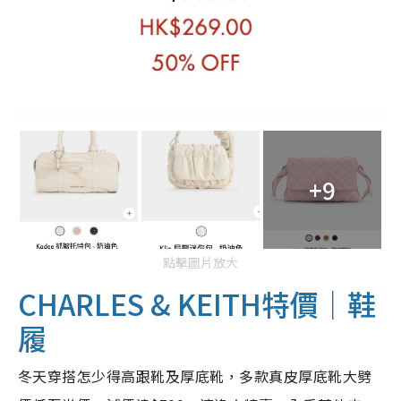
+9
點擊圖片放大
CHARLES & KEITH特價｜
鞋
履
冬天穿搭怎少得高跟靴及厚底靴，多款真皮厚底靴大劈