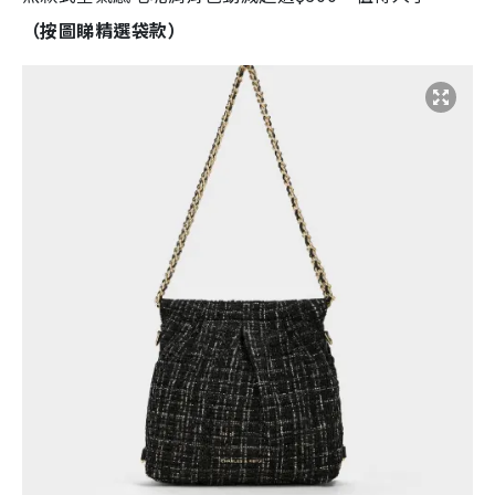
（按圖睇精選袋款）