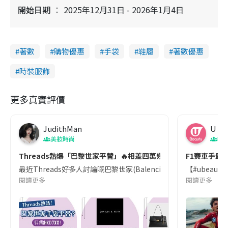
開始日期
2025年12月31日 - 2026年1月4日
著數
購物優惠
手袋
鞋履
著數優惠
時裝服飾
更多真實評價
JudithMan
U Be
美妝時尚
吹
Threads熱爆「巴黎世家平替」🔥相差四萬幾蚊! 超抵$7XX買到
F1賽車手最
最近Threads好多人討論嘅巴黎世家(Balenciaga)平替手袋其實係來
【#ubeaut
閱讀更多
閱讀更多