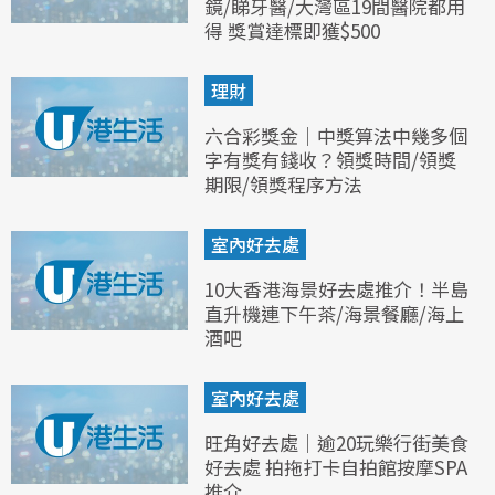
鏡/睇牙醫/大灣區19間醫院都用
得 獎賞達標即獲$500
理財
六合彩獎金｜中獎算法中幾多個
字有獎有錢收？領獎時間/領獎
期限/領獎程序方法
室內好去處
10大香港海景好去處推介！半島
直升機連下午茶/海景餐廳/海上
酒吧
室內好去處
旺角好去處｜逾20玩樂行街美食
好去處 拍拖打卡自拍館按摩SPA
推介