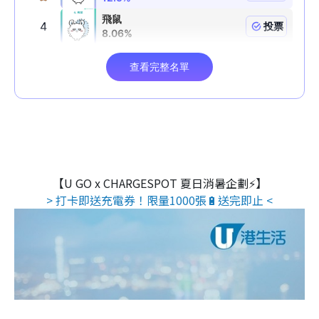
【U GO x CHARGESPOT 夏日消暑企劃⚡】
> 打卡即送充電券！限量1000張🔋送完即止 <