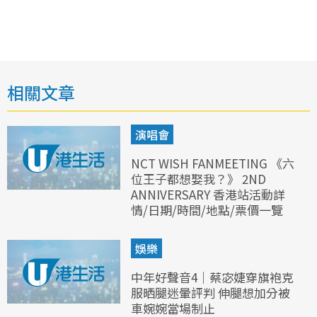
相關文章
演唱會
NCT WISH FANMEETING 《六
位王子都想娶我？》 2ND
ANNIVERSARY 香港站活動詳
情/日期/時間/地點/票價一覽
娛樂
中年好聲音4｜蔡宓婕穿旗袍克
服晒腿迷暈評判 伸腿想加分被
車婉婉當場制止