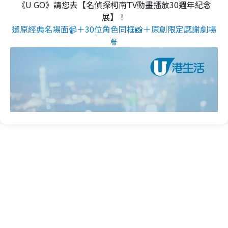
《U GO》請您去【名偵探柯南TV動畫播放30週年紀念
展】！
還原經典名場面📹＋30位角色同框📸＋原創限定感謝劇場
🍿