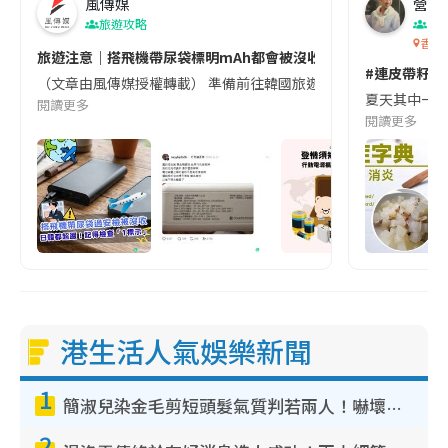
風傳媒
營養教
旅遊攻略
生
香港
旅遊注意｜搭飛機帶尿袋標明mAh都會被沒收😱出發前切記檢查「1
#連皮帶籽都
（文章由風傳媒授權轉載） 準備前往韓國旅遊的民眾，近期要特別留
夏天其中一種時
閱讀更多
閱讀更多
港生活人氣娛樂新聞
1
簡淑兒染金毛剪短頭髮氣質判若兩人！嚇壞老公麥大力都認唔出：「你做咩事？」
2