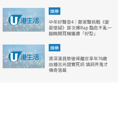
娛樂
中年好聲音4｜鄭家聲挑戰《愛
是懷疑》首次爆Rap 臨危不亂一
腳踢開耳機獲讚「好型」
娛樂
資深演員黎彼得離世享年76歲
由鍾志光證實死訊 填詞界鬼才
傳奇落幕