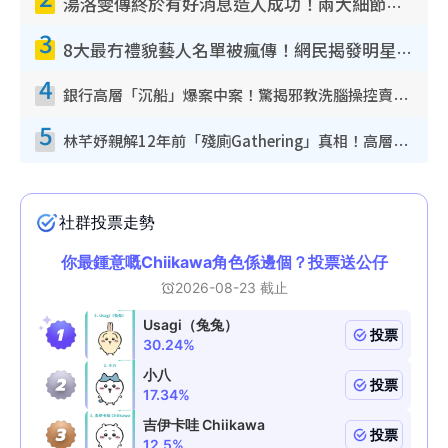
湯洛雯傳終於有好消息造人成功！兩大細節曝孕味極濃惹猜測：大肚婆先會咁！
3
8大最冇禮貌藝人名單被瘋傳！網民揭發明星真面目 一致數臭呢位係無品天花板？
4
銀行高層「沉船」爆案中案！驚揭邪教洗腦操控賣淫被吞600萬 幕後黑手講多錯多
5
林芊妤親解12年前「殘廁Gathering」真相！高層解約一句話重創尊嚴至今拒返TVB