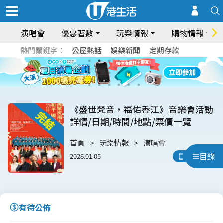
演唱會
優惠著數
玩樂情報
購物情報
熱門關鍵字：
公屋熱話
娛樂新聞
定期存款
《盛世梵音，福佑香江》音樂會活動
詳情/日期/時間/地點/票價一覽
首頁
玩樂情報
演唱會
目錄
2026.01.05
用App睇
有待公佈