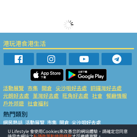
港玩港食港生活
活動展覽
市集
開倉
尖沙咀好去處
銅鑼灣好去處
元朗好去處
荃灣好去處
旺角好去處
社會
餐廳情報
戶外郊遊
社會福利
熱門類別
網民熱話
活動展覽
市集
開倉
尖沙咀好去處
銅鑼灣好去處
元朗好去處
荃灣好去處
旺角好去處
社會
U Lifestyle 會使用Cookies來改善您的網站體驗，請確定您同意
接受本網站之
私隱政策和使用條款
才可繼續瀏覽。
餐廳情報
戶外郊遊