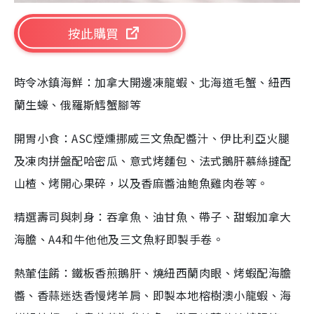
按此購買
時令冰鎮海鮮：加拿大開邊凍龍蝦、北海道毛蟹、紐西
蘭生蠔、俄羅斯鱈蟹腳等
開胃小食：ASC煙燻挪威三文魚配醬汁、伊比利亞火腿
及凍肉拼盤配哈密瓜、意式烤麵包、法式鵝肝慕絲撻配
山楂、烤開心果碎，以及香麻醬油鮑魚雞肉卷等。
精選壽司與刺身：吞拿魚、油甘魚、帶子、甜蝦加拿大
海膽、A4和牛他他及三文魚籽即製手卷。
熱葷佳餚：鐵板香煎鵝肝、燒紐西蘭肉眼、烤蝦配海膽
醬、香蒜迷迭香慢烤羊肩、即製本地榕樹澳小龍蝦、海