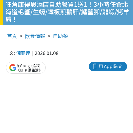
旺角康得思酒店自助餐買1送1！3小時任食北
海道毛蟹/生蠔/鐵板煎鵝肝/鱈蟹腳/龍蝦/烤羊
肩！
首頁
飲食情報
自助餐
文:
倪菲連
2026.01.08
在Google追蹤
用 App 睇文
《UHK 港生活》