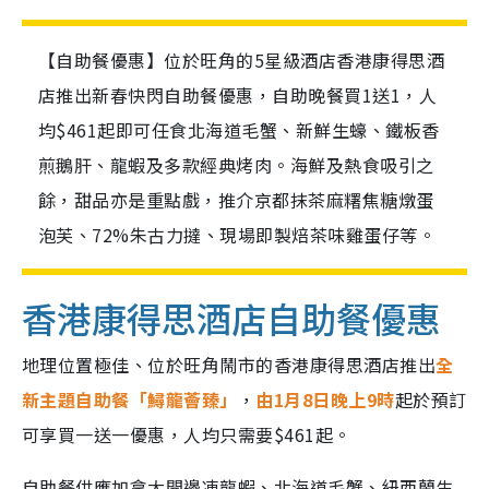
【自助餐優惠】位於旺角的5星級酒店香港康得思酒
店推出新春快閃自助餐優惠，自助晚餐買1送1，人
均$461起即可任食北海道毛蟹、新鮮生蠔、鐵板香
煎鵝肝、龍蝦及多款經典烤肉。海鮮及熱食吸引之
餘，甜品亦是重點戲，推介京都抹茶麻糬焦糖燉蛋
泡芙、72%朱古力撻、現場即製焙茶味雞蛋仔等。
香港康得思酒店自助餐優惠
地理位置極佳、位於旺角鬧市的香港康得思酒店推出
全
新主題自助餐「鱘龍薈臻」
，
由1月8日晚上9時
起於預訂
可享買一送一優惠，人均只需要$461起。
自助餐供應加拿大開邊凍龍蝦、北海道毛蟹、紐西蘭生