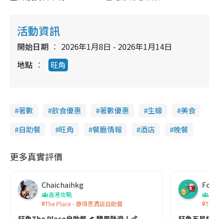
活動資訊
開始日期
2026年1月8日 - 2026年1月14日
地點
旺角
著數
飲食優惠
著數優惠
生蠔
美食
自助餐
旺角
餐廳情報
酒店
晚餐
更多真實評價
Chaichaihkg
Food
香港攻略
著
The Place - 康得思酒店自助餐
The
旺角The Place自助餐 🌊 韓風熱浪！🍗
旺角五星級自