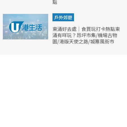
點
戶外郊遊
東涌好去處｜食買玩打卡熱點東
涌有咩玩？昂坪市集/機場古物
園/港版天使之路/城寨風街市