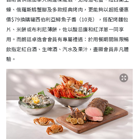
蠔、俄羅斯鱈蟹腳及多款經典烤肉，更能夠以超抵優惠
價$79換購罐西伯利亞鱘魚子醬（10克），搭配烤麵包
片、米餅或布利尼薄餅，佐以酸忌廉和紅洋蔥一同享
用。而朗廷卓逸會會員有專屬禮遇：於用餐期間無限暢
飲指定紅白酒、生啤酒、汽水及果汁，盡顯會員非凡體
驗。