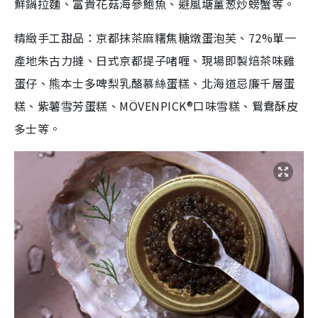
鮮鍋拉麵、富貴花菇海參鮑魚、避風塘薑葱炒螃蟹等。
精緻手工甜品：京都抹茶麻糬焦糖燉蛋泡芙、72%單一
產地朱古力撻、日式京都提子啫喱、現場即製焙茶味雞
蛋仔、熊本士多啤梨乳酪慕絲蛋糕、北海道忌廉千層蛋
糕、紫薯雪芳蛋糕、MÖVENPICK®口味雪糕、鴛鴦酥皮
多士等。