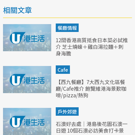
相關文章
餐廳情報
12間香港高質抵食日本菜必試推
介 芝士燒蠔＋雞白湯拉麵＋刺
身海膽
Cafe
【西九餐廳】7大西九文化區餐
廳/Cafe推介 飽覽維港海景歎咖
啡/pizza/熱狗
戶外郊遊
石澳好去處｜港島後花園石澳一
日遊 10個石澳必訪美食打卡景