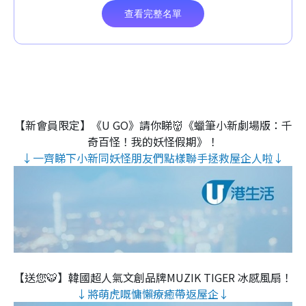
【新會員限定】《U GO》請你睇👹《蠟筆小新劇場版：千
奇百怪！我的妖怪假期》！
↓一齊睇下小新同妖怪朋友們點樣聯手拯救屋企人啦↓
【送您🐯】韓國超人氣文創品牌MUZIK TIGER 冰感風扇！
↓將萌虎嘅慵懶療癒帶返屋企↓