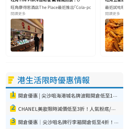
旺角康得思酒店The Place最近推出｢Cola-pop韓流盛夏｣自助
最近試咗旺角C
閱讀更多
閱讀更多
港生活限時優惠情報
1
開倉優惠 | 尖沙咀海港城名牌波鞋開倉低至1折！On鞋$899起／Joy&Peace鞋履$98起
2
CHANEL美妝限時減價低至3折！人氣粉底/唇膏/精華液低至$275！COCO香水都有平
3
開倉優惠｜尖沙咀名牌行李箱開倉低至4折！一連5日 American Tourister/ace./Hallmark $200起！