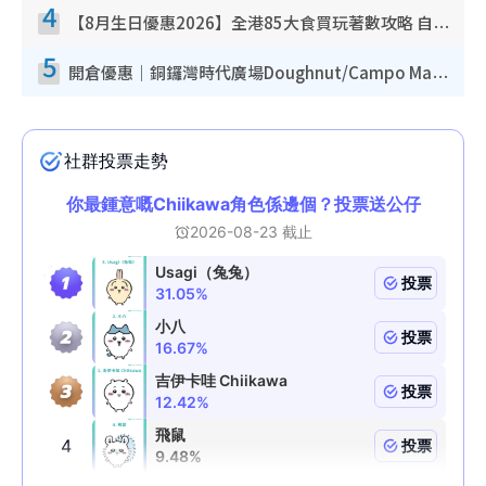
4
【8月生日優惠2026】全港85大食買玩著數攻略 自助餐/火鍋放題同行免費＋誠品/DONKI送現金券
5
開倉優惠｜銅鑼灣時代廣場Doughnut/Campo Marzio開倉低至1折！背囊、書包、手袋劈價$200起