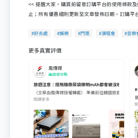
<< 提醒大家，購買前留意訂購平台的使用條款
止；所有優惠細則更新至文章發佈日期，訂購平台及餐廳
好去處
娛樂
門票
演唱會
音樂
更多真實評價
風傳媒
旅遊攻略
旅遊注意｜搭飛機帶尿袋標明mAh都會被沒收😱出發前
（文章由風傳媒授權轉載） 準備前往韓國旅遊的民眾，
夏
閱讀更多