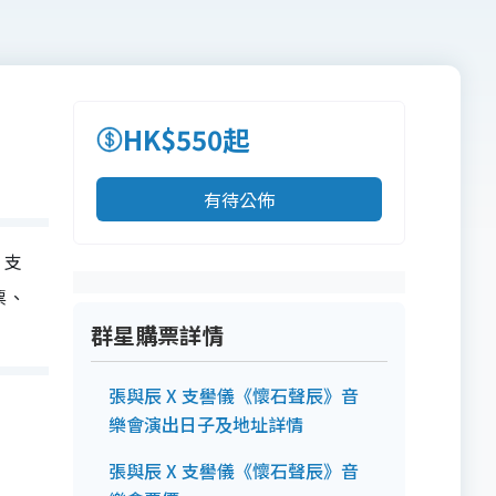
HK$550起
有待公佈
 支
票、
！
群星購票詳情
張與辰 X 支嚳儀《懷石聲辰》音
樂會演出日子及地址詳情
張與辰 X 支嚳儀《懷石聲辰》音