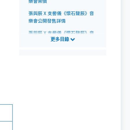
樂會票價
張與辰 X 支嚳儀《懷石聲辰》音
樂會公開發售詳情
張與辰 X 支嚳儀《懷石聲辰》音
樂會預測歌單