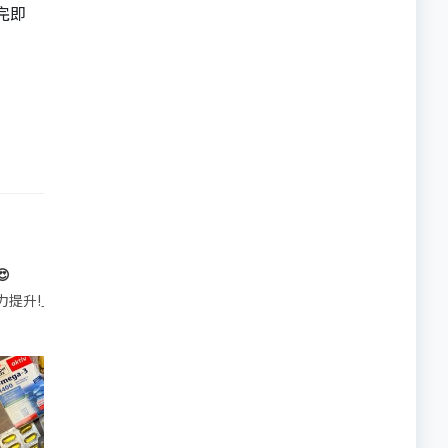
完即

帶的行動電源機身已標示「10000mAh」，卻仍被要求當場丟棄，讓他
注力提升!｣ 長時間對住電腦､剪片寫稿,成日覺得眼睛乾澀､腦袋好似｢斷線｣｡試咗
好多鮮為人知嘅好處：減肥、消水腫、降血脂、美白養顏👇 冬瓜5大功效✨ 1️⃣ 利尿