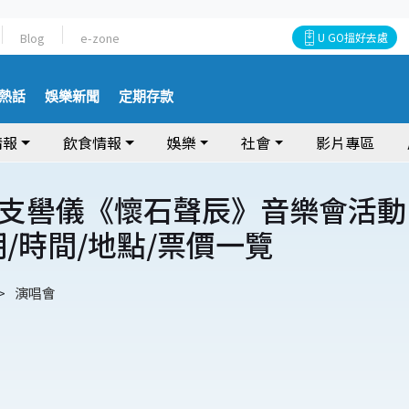
Blog
e-zone
U GO搵好去處
熱話
娛樂新聞
定期存款
情報
飲食情報
娛樂
社會
影片專區
X 支嚳儀《懷石聲辰》音樂會活動
期/時間/地點/票價一覽
演唱會