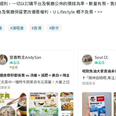
及細則，一切以訂購平台及餐廳公佈的價錢為準。數量有限，售
保留更改優惠權利，U Lifestyle 概不負責。>>
會
演唱會
香港
歌手
營養教主AndySan
Soul CC
生活
生活
香港
切記檢查「1標示」🚨
呢款魚油大家食過未
#連皮帶籽都係寶 🥒 消暑＋減肥＋美白＋降血脂
近期要特別留意隨身行李中的行動電源。一名旅客日前在機場安檢時，明明攜
💊 ｢精神返晒嚟,專
天其中一種時令蔬果非冬瓜莫屬！大暑之日，點都要飲碗冬瓜湯消暑解渴！除了解暑，冬瓜仲有
閱讀更多
閱讀更多