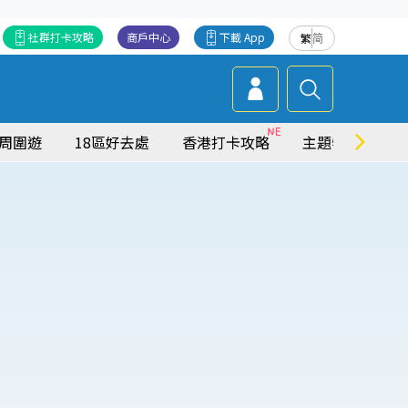
社群打卡攻略
商戶中心
下載 App
繁
简
周圍遊
18區好去處
香港打卡攻略
主題特集