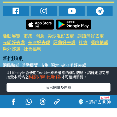
活動展覽
市集
開倉
尖沙咀好去處
銅鑼灣好去處
元朗好去處
荃灣好去處
旺角好去處
社會
餐廳情報
戶外郊遊
社會福利
熱門類別
網民熱話
活動展覽
市集
開倉
尖沙咀好去處
銅鑼灣好去處
元朗好去處
荃灣好去處
旺角好去處
社會
U Lifestyle 會使用Cookies來改善您的網站體驗，請確定您同意
接受本網站之
私隱政策和使用條款
才可繼續瀏覽。
餐廳情報
戶外郊遊
熱門標籤
我已閱讀及同意
#UGO搵好去處
#人氣活動推介
#美食社群熱話
#親子玩樂好去處
#ULifestyle應用程式
#限時搶
本週好去處
#UJetso禮物放送
#ULifestyle商戶中心
#著數
#網絡熱話