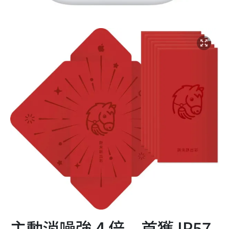
主動消噪強 4 倍 首獲 IP57