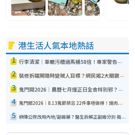
港生活人氣本地熱話
1
行李清潔｜車轆污糟過馬桶58倍！專家警告忌用酒精抹 教1招免污手除菌
2
裝修拆鐵閘隨時變賊人目標？網民揭2大關鍵用途：裝新式等於白裝？附新舊鐵閘分別
3
鬼門開2026｜農曆七月撞正日全食特別邪？專家警告切忌做一事！揭4大禁忌+2招保平安
4
鬼門開2026｜8.13鬼節禁忌 22件事唔做得！燒肉、刺身要少食？半夜勿吹口哨/打呢個電話
5
網傳公院改用內地/副廠藥？醫生拆解正副廠分別 揭4類人換藥隨時出事