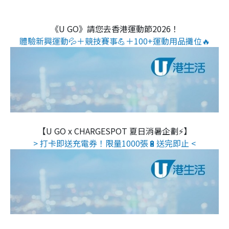
《U GO》請您去香港運動節2026！
體驗新興運動💦＋競技賽事💪＋100+運動用品攤位🔥
【U GO x CHARGESPOT 夏日消暑企劃⚡】
> 打卡即送充電券！限量1000張🔋送完即止 <