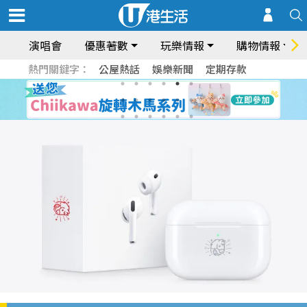
演唱會
優惠著數
玩樂情報
購物情報
熱門關鍵字：
公屋熱話
娛樂新聞
定期存款