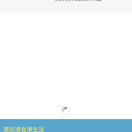
港玩港食港生活