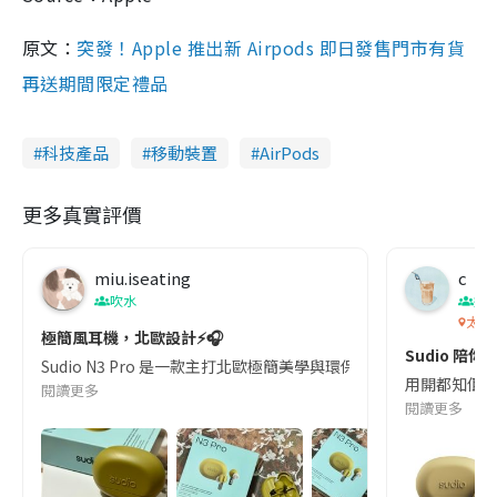
原文：
突發！Apple 推出新 Airpods 即日發售門市有貨
再送期間限定禮品
科技產品
移動裝置
AirPods
更多真實評價
miu.iseating
c
吹水
娛
太平
極簡風耳機，北歐設計⚡️🎧
Sudio 陪你
Sudio N3 Pro 是一款主打北歐極簡美學與環保材質的真無線藍牙耳機
用開都知佢係｢
閱讀更多
閱讀更多