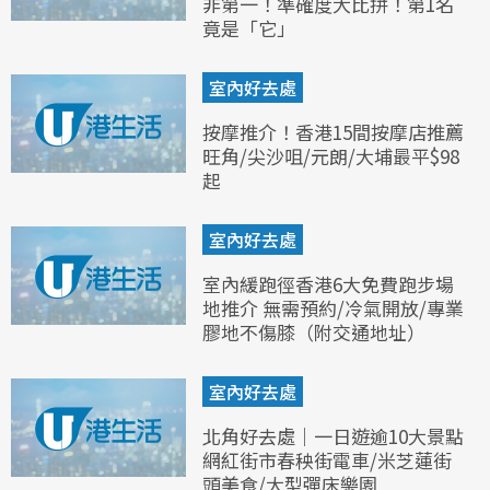
非第一！準確度大比拼！第1名
竟是「它」
室內好去處
按摩推介！香港15間按摩店推薦
旺角/尖沙咀/元朗/大埔最平$98
起
室內好去處
室內緩跑徑香港6大免費跑步場
地推介 無需預約/冷氣開放/專業
膠地不傷膝（附交通地址）
室內好去處
北角好去處｜一日遊逾10大景點
網紅街市春秧街電車/米芝蓮街
頭美食/大型彈床樂園