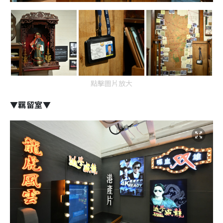
點擊圖片放大
▼羈留室▼