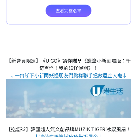
【新會員限定】《U GO》請你睇👹《蠟筆小新劇場版：千
奇百怪！我的妖怪假期》！
↓一齊睇下小新同妖怪朋友們點樣聯手拯救屋企人啦↓
【送您🐯】韓國超人氣文創品牌MUZIK TIGER 冰感風扇！
↓將萌虎嘅慵懶療癒帶返屋企↓