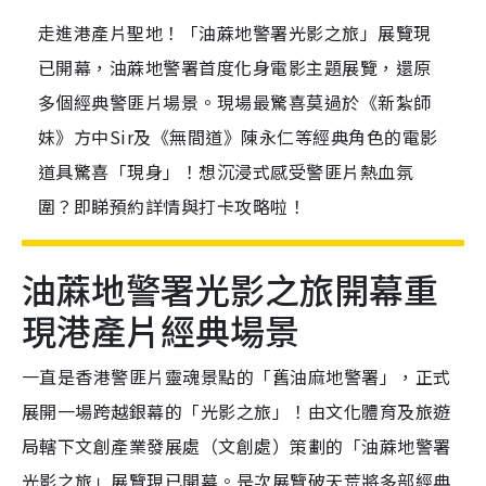
走進港產片聖地！「油蔴地警署光影之旅」展覽現
已開幕，油蔴地警署首度化身電影主題展覽，還原
多個經典警匪片場景。現場最驚喜莫過於《新紮師
妹》方中Sir及《無間道》陳永仁等經典角色的電影
道具驚喜「現身」！想沉浸式感受警匪片熱血氛
圍？即睇預約詳情與打卡攻略啦！
油蔴地警署光影之旅開幕重
現港產片經典場景
一直是香港警匪片靈魂景點的「舊油麻地警署」，正式
展開一場跨越銀幕的「光影之旅」！由文化體育及旅遊
局轄下文創產業發展處（文創處）策劃的「油蔴地警署
光影之旅」展覽現已開幕。是次展覽破天荒將多部經典