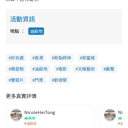
活動資訊
地點
油麻地
好去處
香港
新紮師妹
郭富城
周星馳
油麻地
電影
文娛藝術
展覽
警匪片
門票
劉德華
更多真實評價
NicoleHeiTong
Nico
娛樂
香
油麻地
油麻