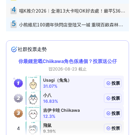
4
唱K推介2026︱全港13大卡啦OK好去處！最平$36起 日文K都有！(附地址+收費詳情)
5
小熊維尼100週年快閃店登陸又一城 重現百畝森林經典場景／獨家限定盲盒登場／專屬DIY香水