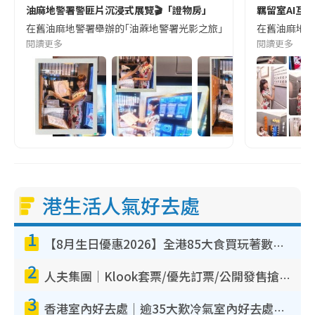
油麻地警署警匪片沉浸式展覽🎬「證物房」
羈留室AI互
在舊油麻地警署舉辦的｢油蔴地警署光影之旅｣展覽中,｢雜差房｣是核心的
在舊油麻地警署
閱讀更多
閱讀更多
港生活人氣好去處
1
【8月生日優惠2026】全港85大食買玩著數攻略 自助餐/火鍋放題同行免費＋誠品/DONKI送現金券
2
人夫集團｜Klook套票/優先訂票/公開發售搶飛攻略！附票價.購票連結.場地座位表
3
香港室內好去處｜逾35大歎冷氣室內好去處推介 室內活動免費避雨無懼落雨