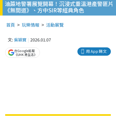
油蔴地警署展覽開幕！沉浸式重溫港產警匪片
《無間道》、方中SIR等經典角色
首頁
玩樂情報
活動展覽
文:
吳穎寶
2026.01.07
在Google追蹤
用 App 睇文
《UHK 港生活》