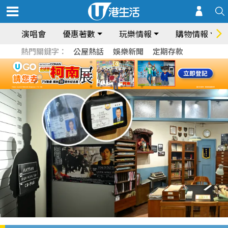
演唱會
優惠著數
玩樂情報
購物情報
熱門關鍵字：
公屋熱話
娛樂新聞
定期存款