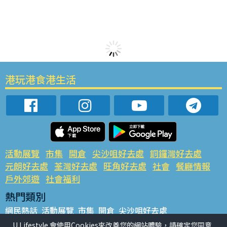
港玩港食港生活
活動展覽
市集
開倉
尖沙咀好去處
銅鑼灣好去處
元朗好去處
荃灣好去處
旺角好去處
社會
餐廳情報
戶外郊遊
社會福利
熱門類別
網民熱話
活動展覽
市集
開倉
尖沙咀好去處
銅鑼灣好去處
元朗好去處
荃灣好去處
旺角好去處
社會
U Lifestyle 會使用Cookies來改善您的網站體驗，請確定您同意