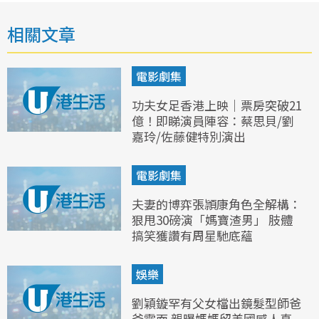
相關文章
電影劇集
功夫女足香港上映｜票房突破21
億！即睇演員陣容：蔡思貝/劉
嘉玲/佐藤健特別演出
電影劇集
夫妻的博弈張頴康角色全解構：
狠甩30磅演「媽寶渣男」 肢體
搞笑獲讚有周星馳底蘊
娛樂
劉穎鏇罕有父女檔出鏡髮型師爸
爸露面 親曝媽媽留美國感人真