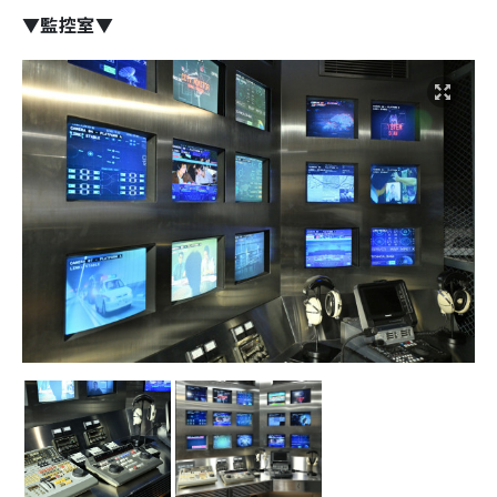
▼監控室▼