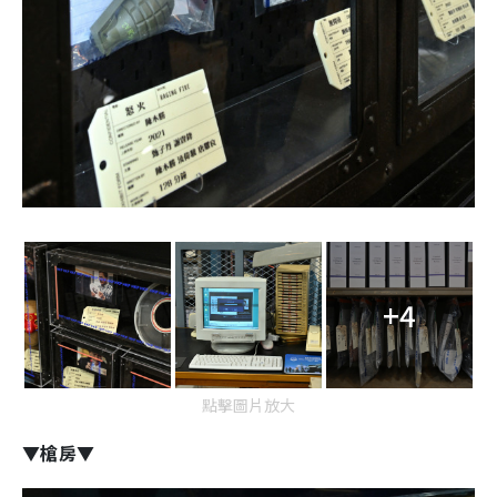
+4
點擊圖片放大
▼槍房
▼