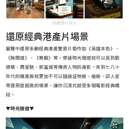
點擊圖片放大
還原經典港產片場景
展覽中還原多齣經典港產警匪片鉅作如《英雄本色》、
《無間道》、《寒戰》等，穿過時光隧道就可以見到劉
德華、周星馳、郭富城等傳奇人物的身影。來到七八十
年代的雜差房就更加不可以錯過証物房、槍房、認人室
等還原度超高的場景，讓你沉浸式感受多個電影經典橋
段。
▼時光隧道▼