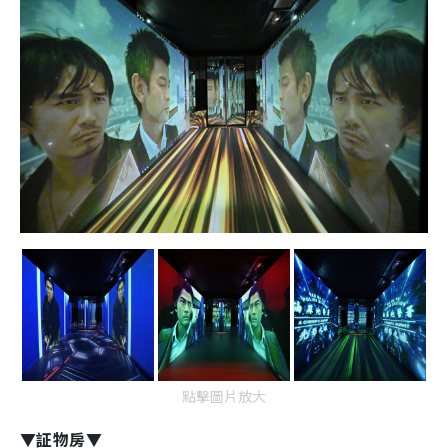
點擊圖片放大
▼証物房▼