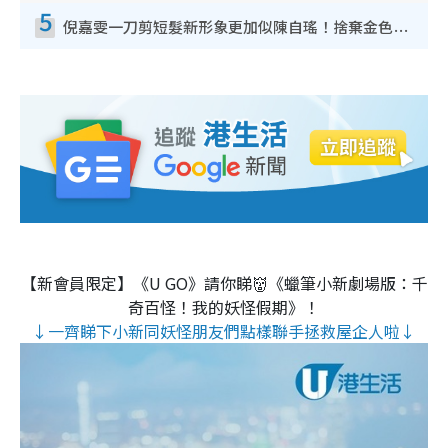
5
倪嘉雯一刀剪短髮新形象更加似陳自瑤！捨棄金色長髮造型氣質大變超驚喜
【新會員限定】《U GO》請你睇👹《蠟筆小新劇場版：千
奇百怪！我的妖怪假期》！
↓一齊睇下小新同妖怪朋友們點樣聯手拯救屋企人啦↓