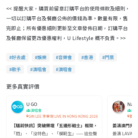
<< 提醒大家，購買前留意訂購平台的使用條款及細則，
一切以訂購平台及餐廳公佈的價錢為準。數量有限，售
完即止；所有優惠細則更新至文章發佈日期，訂購平台
及餐廳保留更改優惠權利，U Lifestyle 概不負責。>>
好去處
娛樂
音樂會
香港
門票
歌手
演唱會
演唱會
更多真實評價
U GO
Nay
演唱會
演
GIN LEE 李幸倪 LIVE IN HONG KONG 2026
姜濤KE
【騷前快訊】突破樂壇「五邊形戰士」框架，唱出最真實的李幸倪 | Gin L
姜濤澳門見！
「悶」、「沒特色」、「模範生」—— 這些聲音曾長久地圍繞著 Gin 
姜濤 LAVA世界