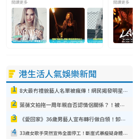
閱讀更多
閱讀更多
港生活人氣娛樂新聞
1
8大最冇禮貌藝人名單被瘋傳！網民揭發明星真面目 一致數臭呢位係無品天花板？
2
葉蒨文拍拖一周年親自否認情侶關係？！被質疑感情造假竟稱GM「普通同事」
3
《愛回家》36歲男藝人宣布轉行做白領！卸下藝人身份回歸素人平淡生活
4
33歲女歌手突然宣佈全面停工！斷崖式暴瘦疑身體亮紅燈！聲明曝︰將暫時淡出