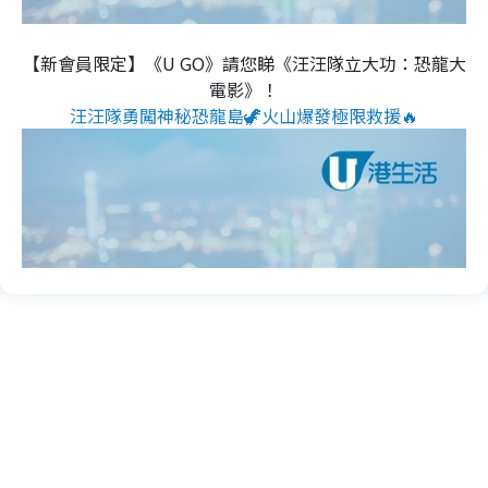
【新會員限定】《U GO》請您睇《汪汪隊立大功：恐龍大
電影》！
汪汪隊勇闖神秘恐龍島🦖火山爆發極限救援🔥