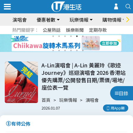
演唱會
優惠著數
玩樂情報
購物情報
熱門關鍵字：
公屋熱話
娛樂新聞
定期存款
A-Lin演唱會 | A-Lin 黃麗玲《歌迹
Journey》巡迴演唱會 2026 香港站
優先購票/公開發售日期/票價/場地/
座位表一覽
目錄
首頁
玩樂情報
演唱會
2026.01.07
用App睇
有待公佈