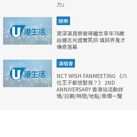
力」
娛樂
資深演員黎彼得離世享年76歲
由鍾志光證實死訊 填詞界鬼才
傳奇落幕
演唱會
NCT WISH FANMEETING 《六
位王子都想娶我？》 2ND
ANNIVERSARY 香港站活動詳
情/日期/時間/地點/票價一覽