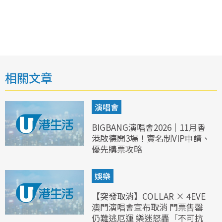
相關文章
演唱會
BIGBANG演唱會2026｜11月香
港啟德開3場！實名制VIP申請、
優先購票攻略
娛樂
【突發取消】COLLAR × 4EVE
澳門演唱會宣布取消 門票售罄
仍難逃厄運 樂迷怒轟「不可抗