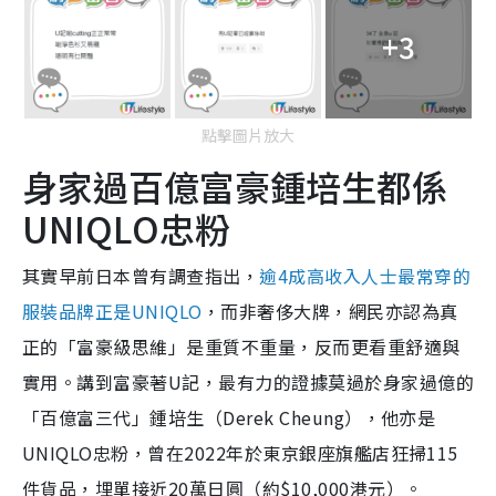
+3
點擊圖片放大
身家過百億富豪鍾培生都係
UNIQLO忠粉
其實早前日本曾有調查指出，
逾4成高收入人士最常穿的
服裝品牌正是UNIQLO
，而非奢侈大牌，網民亦認為真
正的「富豪級思維」是重質不重量，反而更看重舒適與
實用。講到富豪著U記，最有力的證據莫過於身家過億的
「百億富三代」鍾培生（Derek Cheung），他亦是
UNIQLO忠粉，曾在2022年於東京銀座旗艦店狂掃115
件貨品，埋單接近20萬日圓（約$10,000港元）。