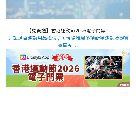
↓ 【免費送】香港運動節2026電子門票！↓
↓ 設過百運動用品攤位 / 可現場體驗多項新穎運動及觀賞
賽事🔥 ↓