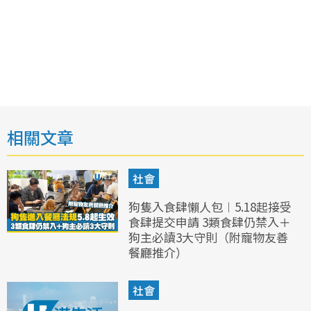
相關文章
社會
狗隻入食肆懶人包︱5.18起接受
食肆提交申請 3類食肆仍禁入＋
狗主必讀3大守則（附寵物友善
餐廳推介）
社會