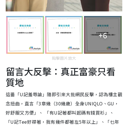
+6
點擊圖片放大
留言大反擊：真正富豪只看
質地
這番「U記羞辱論」隨即引來大批網民反擊，認為樓主觀
念扭曲，直言「3章幾（30幾歲）全身UNIQLO、GU，
好舒服又方便」、 「有U記著都叫起碼有錢買衫」、
「U記Tee好襟著，我有幾件都著左5年以上」、「乜年