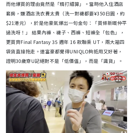
而他爆買的理由竟然是「精打細算」。當時他入住酒店
套房，嫌酒店洗衣費太貴（洗一對襪都要¥350日圓，約
$21港元），於是他豪氣爆出一句金句：「買條新嘅仲平
過洗呀！」 結果內褲、襪子、西褲、短褲全「包色」，
更買齊Final Fantasy 35 週年 16 款聯乘 UT，兩大箱四
袋貨直接拖走。連富豪都覺得UNIQLO夠抵用又好著，
證明30歲穿U記絕對不是「低價值」，而是「識貨」。