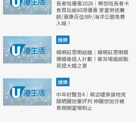
長者咭優惠2026︱樂悠咭長者卡
食買玩逾60項優惠 麥當勞送薯
餅/惠康百佳9折/海洋公園免費
入場！
娛樂
楊明莊思明結婚｜楊明莊思明親
爆婚後造人計劃！敬茶場面感動
見證大婚之喜
娛樂
中年好聲音4｜蔡宓婕穿旗袍克
服晒腿迷暈評判 伸腿想加分被
車婉婉當場制止