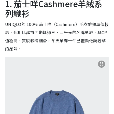
1. 茄士咩Cashmere羊絨系
列織衫
UNIQLO的 100% 茄士咩（Cashmere）毛衣雖然單價較
高，但相比起市面動輒過三、四千元的名牌羊絨，其CP
值極高。質感軟糯細滑，冬天單穿一件已盡顯低調奢華
的品味。