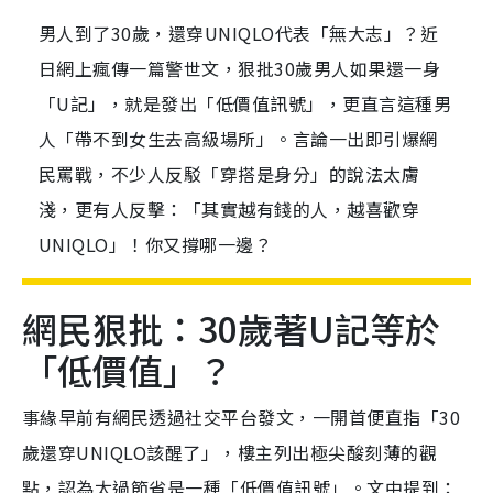
男人到了30歲，還穿UNIQLO代表「無大志」？近
日網上瘋傳一篇警世文，狠批30歲男人如果還一身
「U記」，就是發出「低價值訊號」，更直言這種男
人「帶不到女生去高級場所」。言論一出即引爆網
民罵戰，不少人反駁「穿搭是身分」的說法太膚
淺，更有人反擊：「其實越有錢的人，越喜歡穿
UNIQLO」！你又撐哪一邊？
網民狠批：30歲著U記等於
「低價值」？
事緣早前有網民透過社交平台發文，一開首便直指「30
歲還穿UNIQLO該醒了」，樓主列出極尖酸刻薄的觀
點，認為太過節省是一種「低價值訊號」。文中提到：