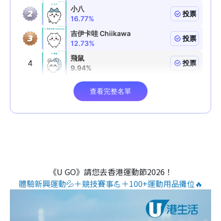
《U GO》請您去香港運動節2026！
體驗新興運動💦＋競技賽事💪＋100+運動用品攤位🔥