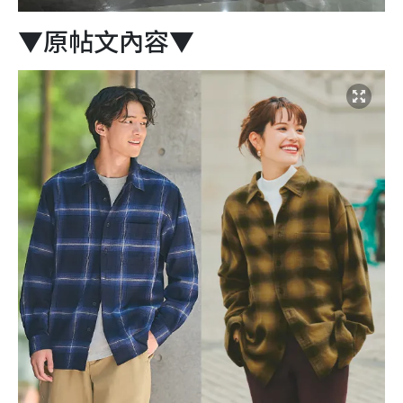
▼原帖文內容▼