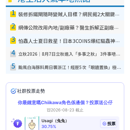
1
裝修拆鐵閘隨時變賊人目標？網民揭2大關鍵用途：裝新式等於白裝？附新舊鐵閘分別
2
網傳公院改用內地/副廠藥？醫生拆解正副廠分別 揭4類人換藥隨時出事
3
怕蟲人士夏日救星！日本3COINS爆紅驅蟲神器$45起 1招「全程免觸碰」輕鬆搞定小強
4
立秋2026｜8月7日立秋進入「多事之秋」 3件事唔做得！專家教6招開運 清枱頭／銀包納氣接好運
5
颱風白海豚料周日襲浙江！經歷5次「眼牆置換」極罕見 成登陸內地最長途颱風