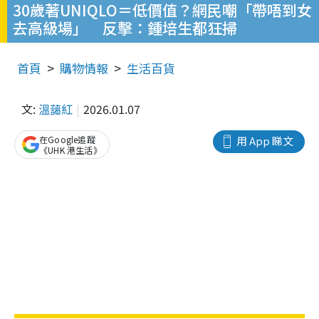
30歲著UNIQLO＝低價值？網民嘲「帶唔到女
去高級場」 反擊：鍾培生都狂掃
首頁
購物情報
生活百貨
文:
溫藹紅
2026.01.07
在Google追蹤
用 App 睇文
《UHK 港生活》