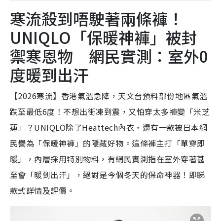
寒流殺到唔駛著兩條褲！
UNIQLO「保暖神褲」被封
禦寒恩物 網民實測：室外0
度暖到出汗
【2026寒流】香港氣溫急降，天文台預料部份地區氣溫
跌至最低6度！不想出街凍到震，又怕穿太多褲變「米芝
蓮」？UNIQLO除了Heattech內衣，還有一款被日本網
民譽為「保暖神褲」的隱藏好物。這條褲主打「單穿即
暖」，內層採用特別物料，有網民實測指在室外穿著甚
至會「暖到出汗」，絕對是今個冬天的保命神器！即睇
款式詳情及評價。