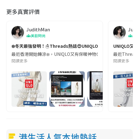
更多真實評價
JudithMan
Judi
美妝時尚
美
❄️冬天最強發明！☃️Threads熱話😍UNIQLO保暖神褲🤍✨ | 網
UNIQLO又
最近香港開始轉涼❄️，UNIQLO又有保暖神物😍！近日引起熱烈討
最近Threa
閱讀更多
閱讀更多
港生活人氣本地熱話