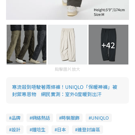
+42
點擊圖片放大
寒流殺到唔駛著兩條褲！UNIQLO「保暖神褲」被
封禦寒恩物 網民實測：室外0度暖到出汗
品牌
網絡熱話
時裝服飾
UNIQLO
設計
鍾培生
日本
連登討論區