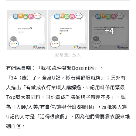
+4
點擊圖片放大
有網民自嘲：「我40歲仲著緊Bossini添」、
「34（歲）了，全身U記，衫著得舒服就夠」；另外有
人指出「有做成衣行業嘅人講解過，U記用料係用緊最
Top嘅大廠同料，同你買成千果啲牌子嘢差不多」，認
為「人帥/人美/有自信/穿著什麼都順眼」，反批笑人穿
U記的人才是「活得很廉價」，因為他們需要靠衣服來堆
砌自信。