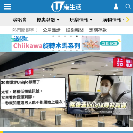
演唱會
優惠著數
玩樂情報
購物情報
熱門關鍵字：
公屋熱話
娛樂新聞
定期存款