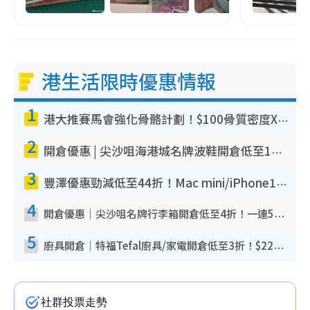
港生活限時優惠情報
1
港大推賽馬會強化骨骼計劃！$100骨質密度X光檢查 完成免費運動訓練送超市禮券！附參加資格
2
開倉優惠 | 尖沙咀海港城名牌波鞋開倉低至1折！On鞋$899起／Joy&Peace鞋履$98起
3
豐澤優惠勁減低至44折！Mac mini/iPhone17Pro大減價！廚房家電$220起
4
開倉優惠｜尖沙咀名牌行李箱開倉低至4折！一連5日 American Tourister/ace./Hallmark $200起！
5
廚具開倉｜特福Tefal廚具/家電開倉低至3折！$220起買平底鍋/炒鑊/湯煲！電飯煲/吸塵機/燙斗$418起