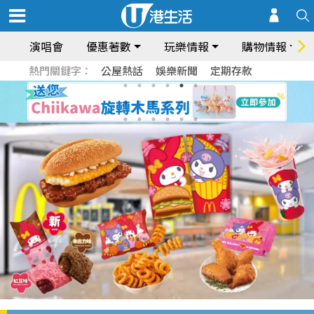
演唱會
優惠著數
玩樂情報
購物情報
熱門關鍵字：
公屋熱話
娛樂新聞
定期存款