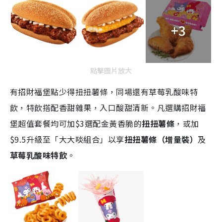
+3
點擊圖片放大
有招財福堡點少得扭扭薯條，同場還有草莓乳酸味特
飲，特飲搭配香甜雜果，入口酸甜清新。凡選購招財福
堡超值套餐均可加$3選配金黃香脆的
扭扭薯條
，或加
$9.5升級至「大大啖組合」以享
扭扭薯條（增量裝）
及
草莓乳酸味特飲
。