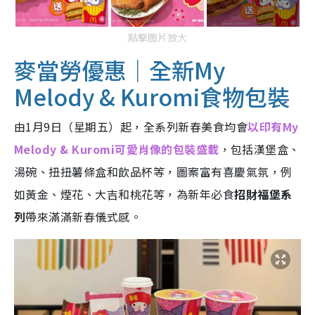
點擊圖片放大
麥當勞優惠｜全新My
Melody & Kuromi食物包裝
由1月9日（星期五）起，全系列新春美食均會
以印有My
Melody & Kuromi可愛肖像的包裝盛載
，包括漢堡盒、
湯碗、扭扭薯條盒和飲品杯等，圖案富有喜慶氣氛，例
如黃金、煙花、大吉和桃花等，為新年必食
招財福堡系
列
帶來滿滿新春儀式感。