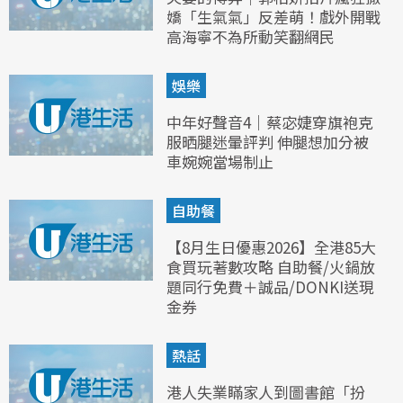
嬌「生氣氣」反差萌！戲外開戰
高海寧不為所動笑翻網民
娛樂
中年好聲音4｜蔡宓婕穿旗袍克
服晒腿迷暈評判 伸腿想加分被
車婉婉當場制止
自助餐
【8月生日優惠2026】全港85大
食買玩著數攻略 自助餐/火鍋放
題同行免費＋誠品/DONKI送現
金券
熱話
港人失業瞞家人到圖書館「扮