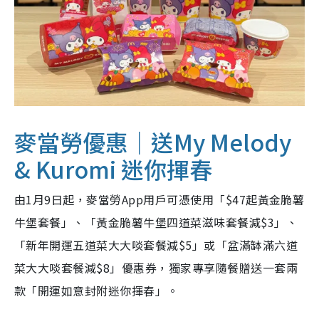
麥當勞優惠｜送
My Melody
& Kuromi
迷你揮春
由1月9日起，麥當勞App用戶可憑使用「$47起黃金脆薯
牛堡套餐」、「黃金脆薯牛堡四道菜滋味套餐減$3」、
「新年開運五道菜大大啖套餐減$5」或「盆滿缽滿六道
菜大大啖套餐減$8」優惠券，獨家專享隨餐贈送一套兩
款「開運如意封附迷你揮春」。