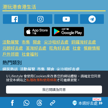
港玩港食港生活
活動展覽
市集
開倉
尖沙咀好去處
銅鑼灣好去處
元朗好去處
荃灣好去處
旺角好去處
社會
餐廳情報
戶外郊遊
社會福利
熱門類別
網民熱話
活動展覽
市集
開倉
尖沙咀好去處
銅鑼灣好去處
元朗好去處
荃灣好去處
旺角好去處
社會
U Lifestyle 會使用Cookies來改善您的網站體驗，請確定您同意
接受本網站之
私隱政策和使用條款
才可繼續瀏覽。
餐廳情報
戶外郊遊
熱門標籤
我已閱讀及同意
#UGO搵好去處
#人氣活動推介
#美食社群熱話
#親子玩樂好去處
#ULifestyle應用程式
#限時搶
本週好去處
#UJetso禮物放送
#ULifestyle商戶中心
#著數
#網絡熱話