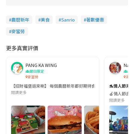
農曆新年
美食
Sanrio
著數優惠
麥當勞
更多真實評價
PANG KA WING
Nay
節日限定
節
麥當勞
海洋公
【招財福堡返來喇】 每個農曆新年都好期待食麥當勞既招財福堡，最鍾
🐬情人節海洋
閱讀更多
🍎情人節去
閱讀更多