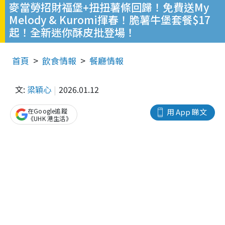
麥當勞招財福堡+扭扭薯條回歸！免費送My
Melody & Kuromi揮春！脆薯牛堡套餐$17
起！全新迷你酥皮批登場！
首頁
飲食情報
餐廳情報
文:
梁穎心
2026.01.12
在Google追蹤
用 App 睇文
《UHK 港生活》