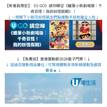
【新會員限定】《U GO》請你睇👹《蠟筆小新劇場版：千
奇百怪！我的妖怪假期》！
↓一齊睇下小新同妖怪朋友們點樣聯手拯救屋企人啦↓
↓ 【免費送】香港運動節2026電子門票！↓
↓ 設過百運動用品攤位 / 可現場體驗多項新穎運動及觀賞
賽事🔥 ↓