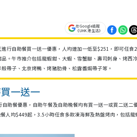
在Google追蹤
《UHK 港生活》
行自助餐買一送一優惠，人均連加一低至$251，即可任食2.
甜品。午市推介包括龍蝦鉗、大蝦、雪蟹腳、壽司刺身、烤西
半殼帶子、北京烤鴨、烤豬肋骨、松露醬焗帶子等。
時買一送一
n現正進行自助餐優惠，自助午餐及自助晚餐均有買一送一或買二送二
晚餐人均$449起，3.5小時任食多款凍海鮮及熱盤烤肉，包括龍