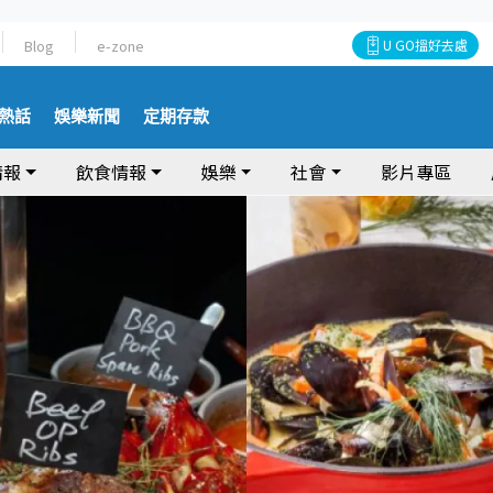
Blog
e-zone
U GO搵好去處
熱話
娛樂新聞
定期存款
情報
飲食情報
娛樂
社會
影片專區