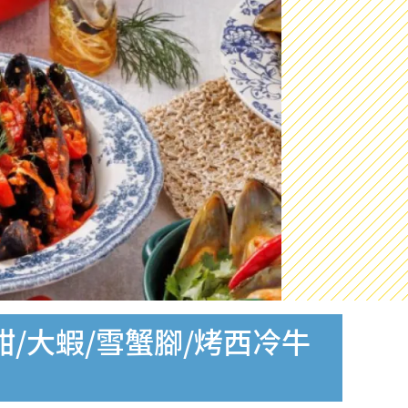
/大蝦/雪蟹腳/烤西冷牛