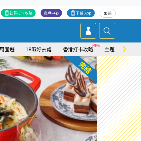
社群打卡攻略
商戶中心
下載 App
繁
简
周圍遊
18區好去處
香港打卡攻略
主題特集