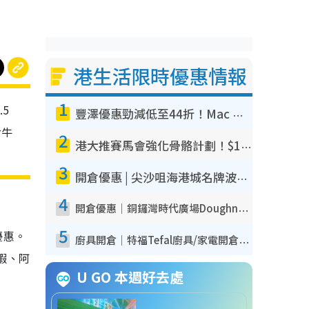
港生活限時優惠情報
1
5
豐澤優惠勁減低至44折！Mac mini/iPhone17Pro大減價！廚房家電$220起
冷牛
2
港大推賽馬會強化骨骼計劃！$100骨質密度X光檢查 完成免費運動訓練送超市禮券！附參加資格
3
開倉優惠 | 尖沙咀海港城名牌波鞋開倉低至1折！On鞋$899起／Joy&Peace鞋履$98起
4
開倉優惠｜銅鑼灣時代廣場Doughnut/Campo Marzio開倉低至1折！背囊、書包、手袋劈價$200起
5
優惠。
廚具開倉｜特福Tefal廚具/家電開倉低至3折！$220起買平底鍋/炒鑊/湯煲！電飯煲/吸塵機/燙斗$418起
蝦、阿
U GO 本週好去處