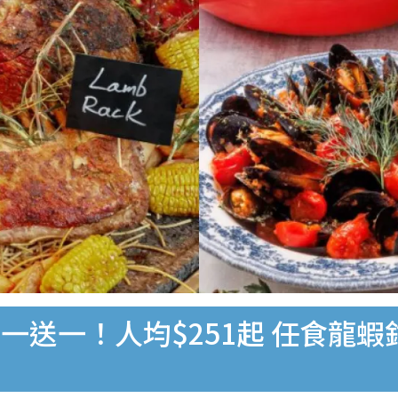
送一！人均$251起 任食龍蝦鉗