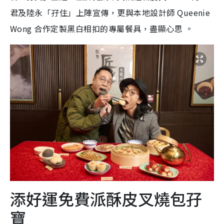
君及陸永「孖住」上陣宣傳，更與本地設計師 Queenie
Wong 合作定製黑白相扣的專屬餐具，盡顯心思
。
添好運免費派酥皮叉燒包孖
寶