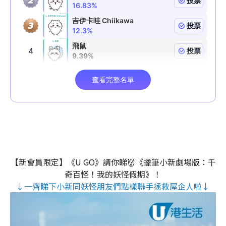
【新會員限定】《U GO》請你睇👹《蠟筆小新劇場版：千
奇百怪！我的妖怪假期》！
↓一齊睇下小新同妖怪朋友們點樣聯手拯救屋企人啦↓