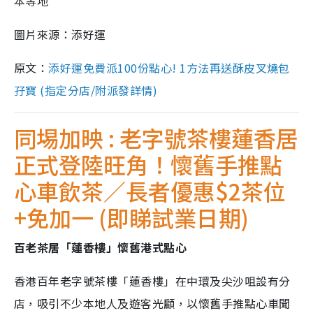
本等地
圖片來源：添好運
原文：
添好運免費派100份點心! 1方法再送酥皮叉燒包
孖寶 (指定分店/附派發詳情)
同埸加映 : 老字號茶樓蓮香居
正式登陸旺角！懷舊手推點
心車飲茶／長者優惠$2茶位
+免加一 (即睇試業日期)
百老茶居「蓮香樓」懷舊港式點心
香港百年老字號茶樓「蓮香樓」在中環及尖沙咀設有分
店，吸引不少本地人及遊客光顧，以懷舊手推點心車聞