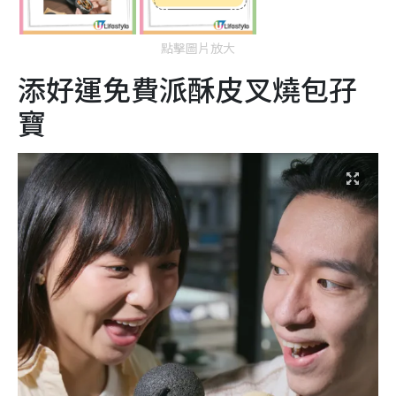
點擊圖片放大
添好運免費派酥皮叉燒包孖
寶