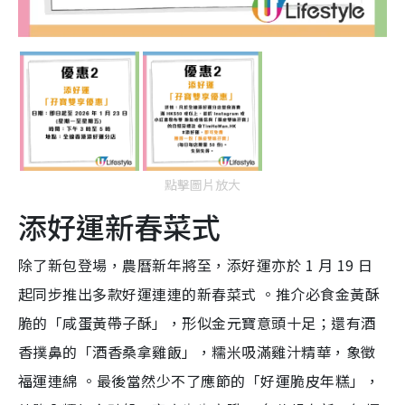
點擊圖片放大
添好運新春菜式
除了新包登場，農曆新年將至，添好運亦於 1 月 19 日
起同步推出多款好運連連的新春菜式 。推介必食金黃酥
脆的「咸蛋黃帶子酥」，形似金元寶意頭十足；還有酒
香撲鼻的「酒香桑拿雞飯」，糯米吸滿雞汁精華，象徵
福運連綿 。最後當然少不了應節的「好運脆皮年糕」，