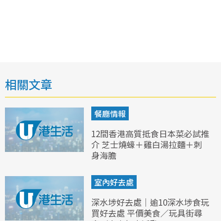
相關文章
餐廳情報
12間香港高質抵食日本菜必試推
介 芝士燒蠔＋雞白湯拉麵＋刺
身海膽
室內好去處
深水埗好去處｜逾10深水埗食玩
買好去處 平價美食／玩具街尋