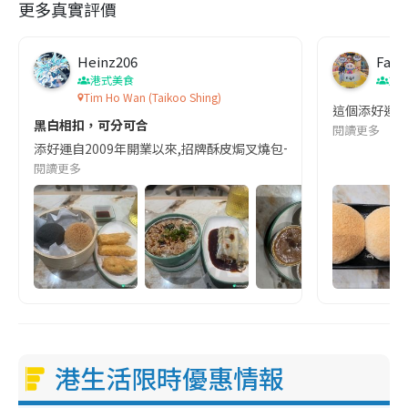
更多真實評價
Heinz206
Fann
港式美食
旅
Tim Ho Wan (Taikoo Shing)
這個添好運雪
黑白相扣，可分可合
閱讀更多
添好運自2009年開業以來,招牌酥皮焗叉燒包一直陪伴住香港人成為無數點心
閱讀更多
港生活限時優惠情報