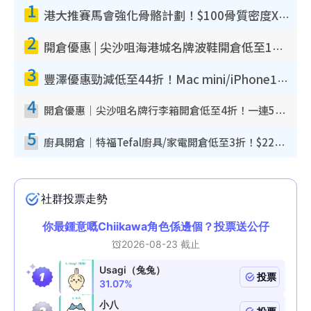
1
港大推賽馬會強化骨骼計劃！$100骨質密度X光檢查 完成免費運動訓練送超市禮券！附參加資格
2
開倉優惠 | 尖沙咀海港城名牌波鞋開倉低至1折！On鞋$899起／Joy&Peace鞋履$98起
3
豐澤優惠勁減低至44折！Mac mini/iPhone17Pro大減價！廚房家電$220起
4
開倉優惠｜尖沙咀名牌行李箱開倉低至4折！一連5日 American Tourister/ace./Hallmark $200起！
5
廚具開倉｜特福Tefal廚具/家電開倉低至3折！$220起買平底鍋/炒鑊/湯煲！電飯煲/吸塵機/燙斗$418起