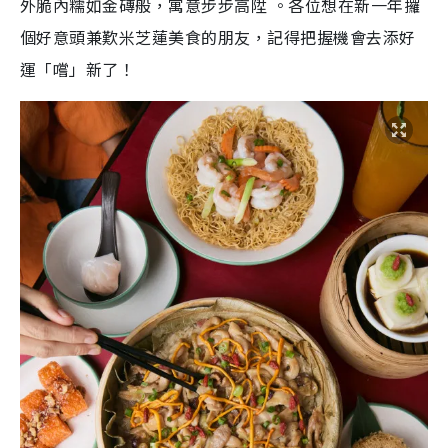
外脆內糯如金磚般，寓意步步高陞 。各位想在新一年攞
個好意頭兼歎米芝蓮美食的朋友，記得把握機會去添好
運「嚐」新了！