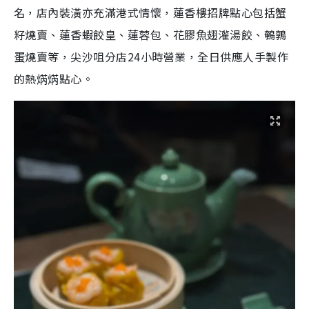
名，店內裝潢亦充滿港式情懷，蓮香樓招牌點心包括蟹
籽燒賣、蓮香蝦餃皇、蓮蓉包、花膠魚翅灌湯餃、鵪鶉
蛋燒賣等，尖沙咀分店24小時營業，全日供應人手製作
的熱焫焫點心。