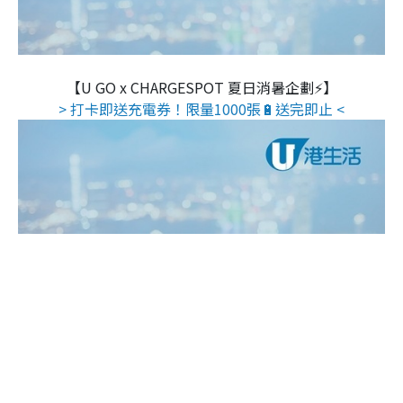
【U GO x CHARGESPOT 夏日消暑企劃⚡】
> 打卡即送充電券！限量1000張🔋送完即止 <