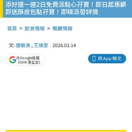
添好運一連2日免費派點心孖寶！即日起惠顧
即送酥皮包點孖寶！即睇派發詳情
首頁
飲食情報
餐廳情報
文:
唐敏淇
,
王煥雯
2026.01.14
在Google追蹤
用 App 睇文
《UHK 港生活》