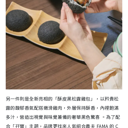
另一件則是全新亮相的「酥皮黑松露雞包」，以矜貴松
露的馥郁香氣配搭嫩滑雞肉，外層保持酥香，內裡飽滿
多汁，營造出視覺與味覺兼備的奢華黑色驚喜
。為了配
合「孖寶」主題，品牌更找來人氣組合農夫 FAMA 的 C