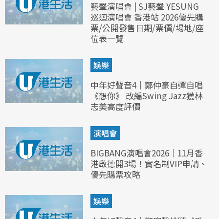
藝聲演唱會 | SJ藝聲 YESUNG
巡迴演唱會 香港站 2026優先購
票/公開發售日期/票價/場地/座
位表一覽
娛樂
中年好聲音4｜鄭仲豪自彈自唱
《想你》 改編Swing Jazz獲林
志美高度評價
演唱會
BIGBANG演唱會2026｜11月香
港啟德開3場！實名制VIP申請、
優先購票攻略
娛樂