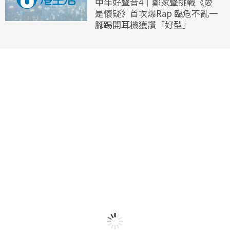
中年好聲音4｜鄭家聲挑戰《愛
是懷疑》首次爆Rap 臨危不亂一
腳踢開耳機獲讚「好型」