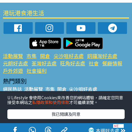
港玩港食港生活
活動展覽
市集
開倉
尖沙咀好去處
銅鑼灣好去處
元朗好去處
荃灣好去處
旺角好去處
社會
餐廳情報
戶外郊遊
社會福利
熱門類別
網民熱話
活動展覽
市集
開倉
尖沙咀好去處
銅鑼灣好去處
元朗好去處
荃灣好去處
旺角好去處
社會
U Lifestyle 會使用Cookies來改善您的網站體驗，請確定您同意
接受本網站之
私隱政策和使用條款
才可繼續瀏覽。
餐廳情報
戶外郊遊
熱門標籤
我已閱讀及同意
#UGO搵好去處
#人氣活動推介
#美食社群熱話
#親子玩樂好去處
#ULifestyle應用程式
#限時搶
本週好去處