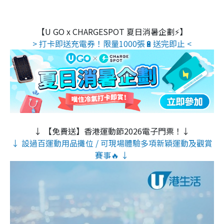
【U GO x CHARGESPOT 夏日消暑企劃⚡】
> 打卡即送充電券！限量1000張🔋送完即止 <
↓ 【免費送】香港運動節2026電子門票！↓
↓ 設過百運動用品攤位 / 可現場體驗多項新穎運動及觀賞
賽事🔥 ↓