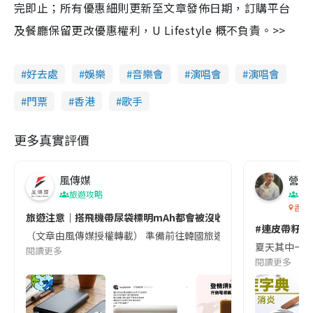
完即止；所有優惠細則更新至文章發佈日期，訂購平台
及餐廳保留更改優惠權利，U Lifestyle 概不負責。>>
好去處
娛樂
音樂會
演唱會
演唱會
門票
香港
歌手
更多真實評價
風傳媒
營養教
旅遊攻略
生
香港
旅遊注意｜搭飛機帶尿袋標明mAh都會被沒收😱出發前切記檢查「1
#連皮帶籽都
（文章由風傳媒授權轉載） 準備前往韓國旅遊的民眾，近期要特別留
夏天其中一種時
閱讀更多
閱讀更多