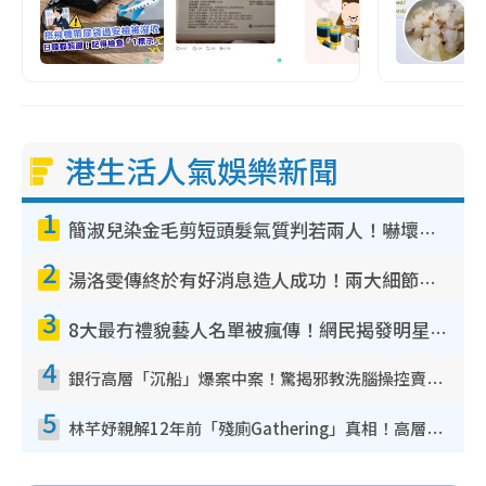
港生活人氣娛樂新聞
1
簡淑兒染金毛剪短頭髮氣質判若兩人！嚇壞老公麥大力都認唔出：「你做咩事？」
2
湯洛雯傳終於有好消息造人成功！兩大細節曝孕味極濃惹猜測：大肚婆先會咁！
3
8大最冇禮貌藝人名單被瘋傳！網民揭發明星真面目 一致數臭呢位係無品天花板？
4
銀行高層「沉船」爆案中案！驚揭邪教洗腦操控賣淫被吞600萬 幕後黑手講多錯多
5
林芊妤親解12年前「殘廁Gathering」真相！高層解約一句話重創尊嚴至今拒返TVB