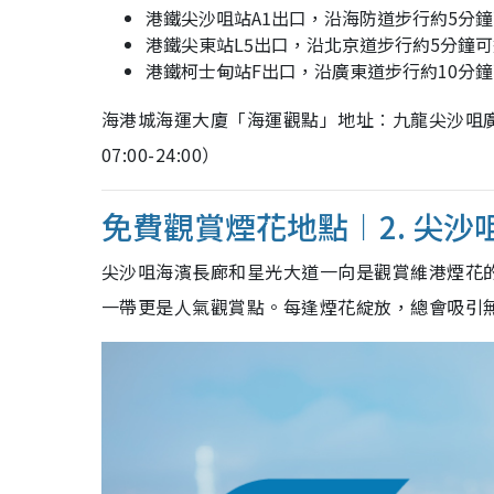
港鐵尖沙咀站A1出口，沿海防道步行約5分
港鐵尖東站L5出口，沿北京道步行約5分鐘
港鐵柯士甸站F出口，沿廣東道步行約10分
海港城海運大廈「海運觀點」地址︰九龍尖沙咀廣
07:00-24:00）
免費觀賞煙花地點︱2. 尖沙
尖沙咀海濱長廊和星光大道一向是觀賞維港煙花
一帶更是人氣觀賞點。每逢煙花綻放，總會吸引