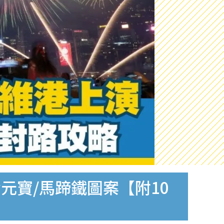
元寶/馬蹄鐵圖案【附10