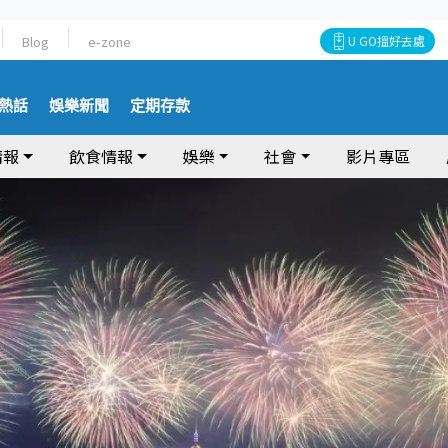
Blog
e-zone
U GO搵好去處
熱話
娛樂新聞
定期存款
情報
飲食情報
娛樂
社會
影片專區