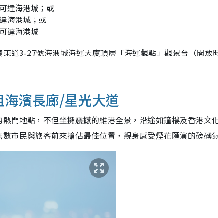
鐘可達海港城；或
可達海港城；或
鐘可達海港城
東道3-27號海港城海運大廈頂層「海運觀點」觀景台​（開放
咀海濱長廊/星光大道
的熱門地點，不但坐擁震撼的維港全景，沿途如鐘樓及香港文
無數市民與旅客前來搶佔最佳位置，親身感受煙花匯演的磅礴