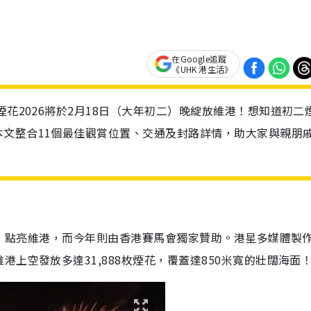
在Google追蹤
《UHK 港生活》
煙花2026將於2月18日（大年初二）晚綻放維港！想知道初二
文整合11個最佳觀賞位置、交通及封路詳情，助大家與親朋
8日）點亮維港，而今年則由香港賽馬會獨家贊助。港星多媒體製
上空發放多達31,888枚煙花，覆蓋達850米寬的壯闊海面