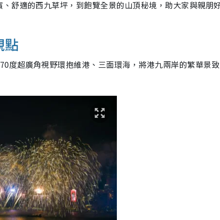
濱、舒適的西九草坪，到飽覽全景的山頂秘境，助大家與親朋
觀點
270度超廣角視野環抱維港、三面環海，將港九兩岸的繁華景