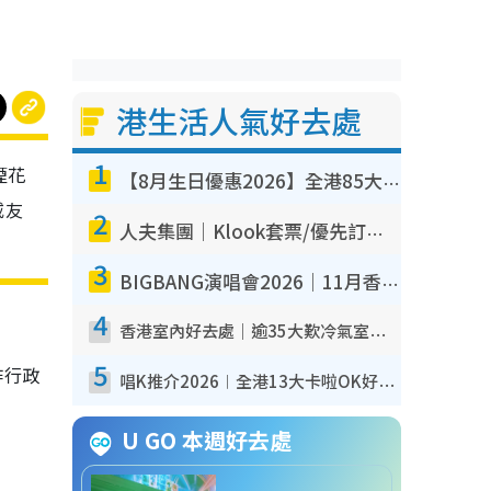
港生活人氣好去處
1
煙花
【8月生日優惠2026】全港85大食買玩著數攻略 自助餐/火鍋放題同行免費＋誠品/DONKI送現金券
戚友
2
人夫集團｜Klook套票/優先訂票/公開發售搶飛攻略！附票價.購票連結.場地座位表
3
BIGBANG演唱會2026｜11月香港啟德開3場！實名制VIP申請、優先購票攻略
4
香港室內好去處｜逾35大歎冷氣室內好去處推介 室內活動免費避雨無懼落雨
5
作行政
唱K推介2026︱全港13大卡啦OK好去處！最平$36起 日文K都有！(附地址+收費詳情)
！
U GO 本週好去處