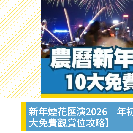
新年煙花匯演2026︱年
大免費觀賞位攻略】