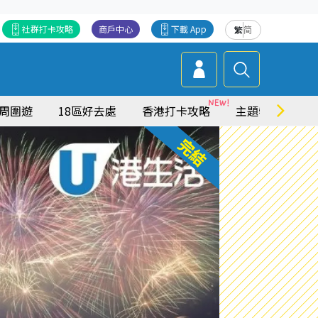
社群打卡攻略
商戶中心
下載 App
繁
简
周圍遊
18區好去處
香港打卡攻略
主題特集