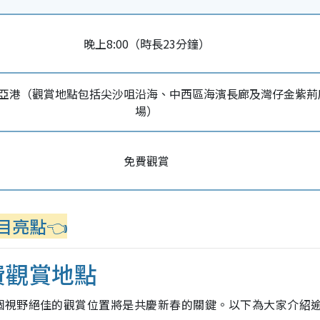
晚上8:00（時長23分鐘）
亞港（觀賞地點包括尖沙咀沿海、中西區海濱長廊及灣仔金紫荊
場）
免費觀賞
目亮點👈
費
觀賞地點
個視野絕佳的觀賞位置將是共慶新春的關鍵。以下為大家介紹逾