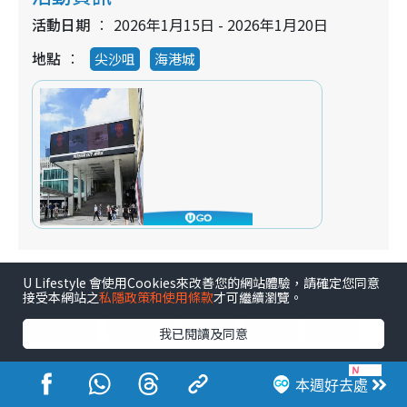
活動日期
2026年1月15日 - 2026年1月20日
地點
尖沙咀
海港城
U Lifestyle 會使用Cookies來改善您的網站體驗，請確定您同意
著數
購物優惠
手袋
鞋履
著數優惠
接受本網站之
私隱政策和使用條款
才可繼續瀏覽。
時裝服飾
海港城
銀包
開倉
商場
我已閱讀及同意
更多真實評價
本週好去處