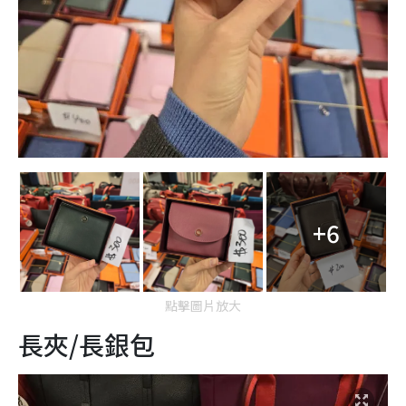
+6
點擊圖片放大
長夾/長銀包