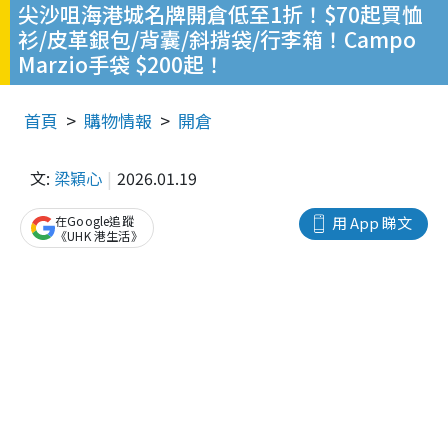
尖沙咀海港城名牌開倉低至1折！$70起買恤
衫/皮革銀包/背囊/斜揹袋/行李箱！Campo
Marzio手袋 $200起！
首頁
購物情報
開倉
文:
梁穎心
2026.01.19
在Google追蹤
用 App 睇文
《UHK 港生活》