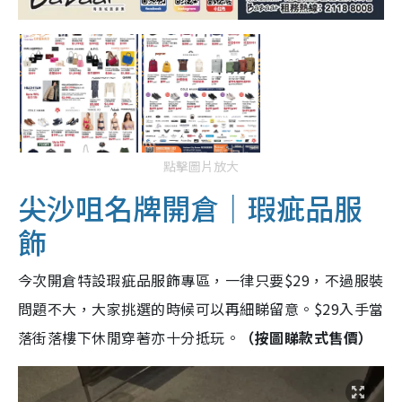
點擊圖片放大
尖沙咀名牌開倉｜瑕疵品服
飾
今次開倉特設瑕疵品服飾專區，一律只要$29，不過服裝
問題不大，大家挑選的時候可以再細睇留意。$29入手當
落街落樓下休閒穿著亦十分抵玩。
（按圖睇款式售價）