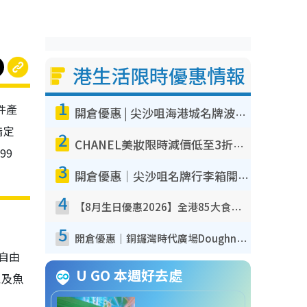
港生活限時優惠情報
1
件產
開倉優惠 | 尖沙咀海港城名牌波鞋開倉低至1折！On鞋$899起／Joy&Peace鞋履$98起
指定
2
CHANEL美妝限時減價低至3折！人氣粉底/唇膏/精華液低至$275！COCO香水都有平
99
3
開倉優惠｜尖沙咀名牌行李箱開倉低至4折！一連5日 American Tourister/ace./Hallmark $200起！
4
【8月生日優惠2026】全港85大食買玩著數攻略 自助餐/火鍋放題同行免費＋誠品/DONKI送現金券
5
開倉優惠｜銅鑼灣時代廣場Doughnut/Campo Marzio開倉低至1折！背囊、書包、手袋劈價$200起
自由
U GO 本週好去處
以及魚