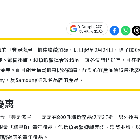
在Google追蹤
《UHK 港生活》
的「豐足滿屋」優惠繼續加碼，即日起至2月24日，除了800
裝、籤筒掛飾，和魚蝦蟹揮春等精品，讓各位開個好年，且在
現金券。而且組合購買優惠仍然繼續，配對心宜產品獲得最抵$9
Sony，及Samsung等知名品牌的產品。
優惠
動「豐足滿屋」，足足有800件精選產品低至37折，另外還有
多款限量「聰豐B」賀年精品，包括魚蝦蟹遊戲套裝、籤筒掛飾，
獲贈對應的賀年精品。