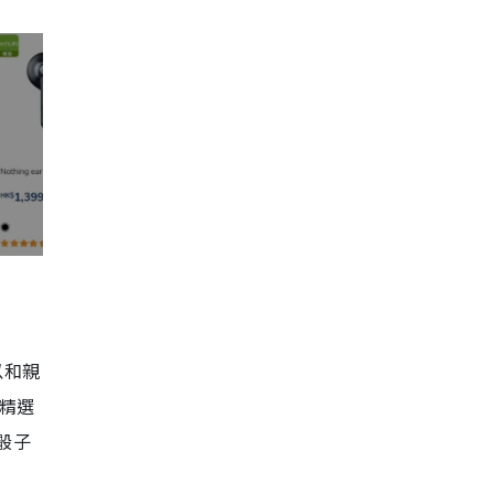
以和親
精選
骰子