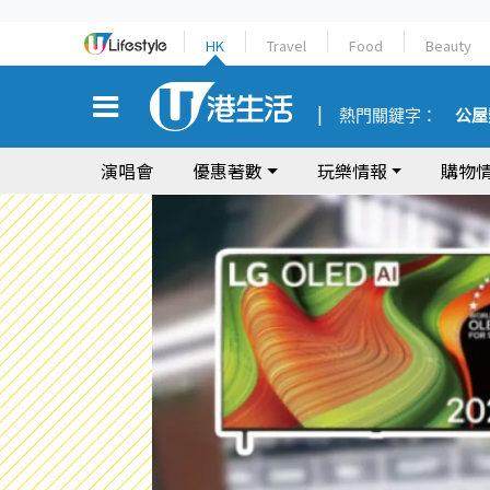
HK
Travel
Food
Beauty
熱門關鍵字：
公屋
演唱會
優惠著數
玩樂情報
購物