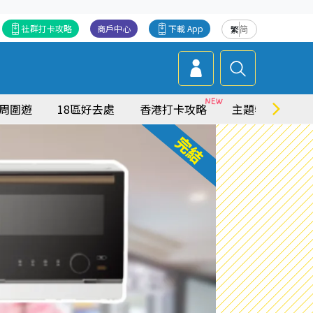
社群打卡攻略
商戶中心
下載 App
繁
简
周圍遊
18區好去處
香港打卡攻略
主題特集