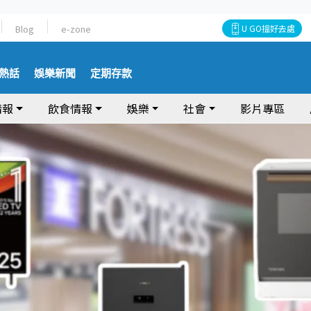
Blog
e-zone
U GO搵好去處
熱話
娛樂新聞
定期存款
情報
飲食情報
娛樂
社會
影片專區