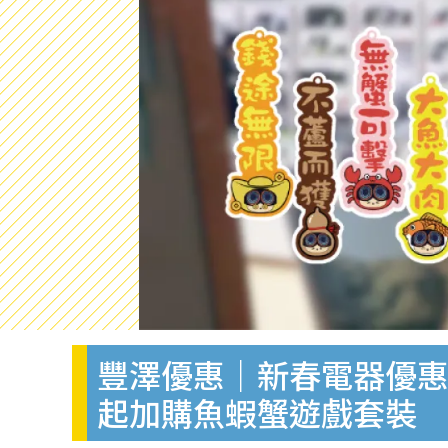
豐澤優惠｜新春電器優惠低至37
起加購魚蝦蟹遊戲套裝