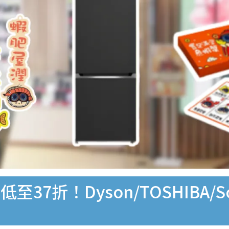
折！Dyson/TOSHIBA/Son