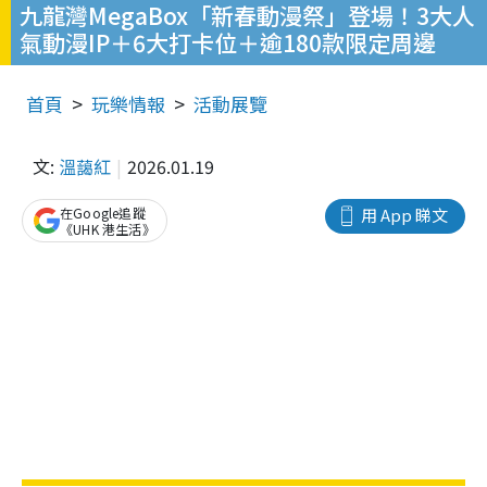
九龍灣MegaBox「新春動漫祭」登場！3大人
氣動漫IP＋6大打卡位＋逾180款限定周邊
首頁
玩樂情報
活動展覽
文:
溫藹紅
2026.01.19
在Google追蹤
用 App 睇文
《UHK 港生活》