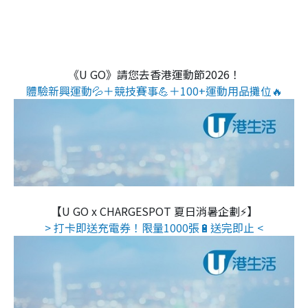
《U GO》請您去香港運動節2026！
體驗新興運動💦＋競技賽事💪＋100+運動用品攤位🔥
【U GO x CHARGESPOT 夏日消暑企劃⚡】
> 打卡即送充電券！限量1000張🔋送完即止 <