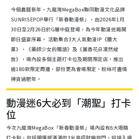
今個農曆新年，九龍灣MegaBox聯同動漫文化品牌
SUNRISEPOP舉行「新春動漫祭」，由2026年1月
30日至2月26日於G層中庭登場，為今年動漫迷揭開
節日盛宴序幕。 活動集合3大人氣動漫IP《膽大
黨》、《藥師少女的獨語》及《薰香花朵凜然綻
放》，場內設多個主題打卡位及期間限定店，推出
逾180款限定周邊，部份更為會場限定，粉絲可盡情
掃貨過肥年。
動漫迷6大必到「潮聖」打卡
位
今次九龍灣MegaBox「新春動漫祭」場內設有6大吸睛
打卡點，包括開運感滿滿的3米高招財貓拱門，迎接入場