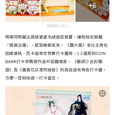
+6
點擊圖片放大
現場同時展出高速婆婆毛絨造型裝置，讓粉絲近距離
「摸摸沾運」，感受療癒氣氛。 《膽大黨》多位主角包
括綾瀨桃、厄卡倫等亦齊集打卡牆旁，1:1還原的COIN
BANK打卡亭再現作品中逗趣場景。 《藥師少女的獨
語》及《薰香花朵凜然綻放》則各自設有角色打卡牆，
方便一眾粉絲逐一打卡留念。