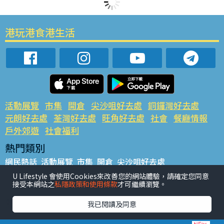
港玩港食港生活
活動展覽
市集
開倉
尖沙咀好去處
銅鑼灣好去處
元朗好去處
荃灣好去處
旺角好去處
社會
餐廳情報
戶外郊遊
社會福利
熱門類別
網民熱話
活動展覽
市集
開倉
尖沙咀好去處
銅鑼灣好去處
元朗好去處
荃灣好去處
旺角好去處
社會
U Lifestyle 會使用Cookies來改善您的網站體驗，請確定您同意
接受本網站之
私隱政策和使用條款
才可繼續瀏覽。
餐廳情報
戶外郊遊
熱門標籤
我已閱讀及同意
#UGO搵好去處
#人氣活動推介
#美食社群熱話