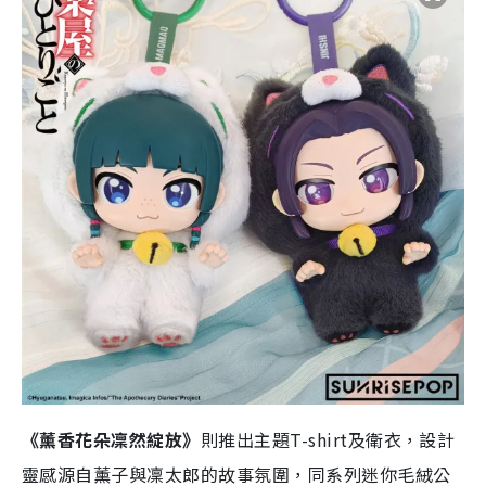
《薰香花朵凜然綻放》
則推出主題T-shirt及衛衣，設計
靈感源自薰子與凜太郎的故事氛圍，同系列迷你毛絨公