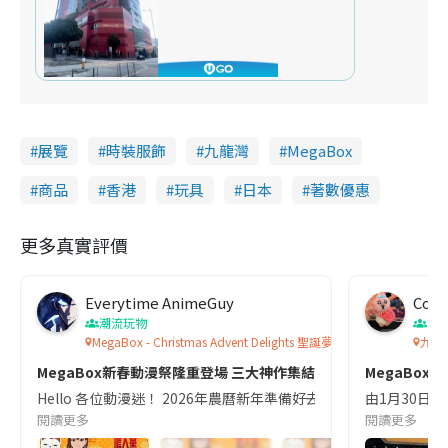
展覽
時裝服飾
九龍灣
MegaBox
商品
香港
玩具
日本
著數優惠
更多真實評價
Everytime AnimeGuy
Coo
潮流玩物
節
MegaBox - Christmas Advent Delights 聖誕夢幻倒數月曆
九龍灣
MegaBox新春動漫祭隆重登場 三大神作集結! 10大必入周邊
MegaBox
Hello 各位動漫迷！ 2026年農曆新年準備好去邊度「行大運」呢？ 今年 
由1月30日至到
閱讀更多
閱讀更多