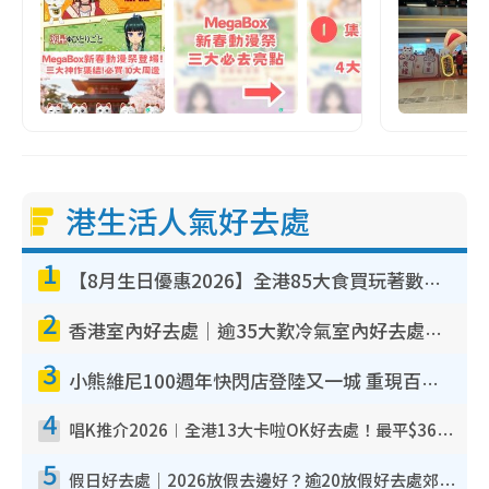
港生活人氣好去處
1
【8月生日優惠2026】全港85大食買玩著數攻略 自助餐/火鍋放題同行免費＋誠品/DONKI送現金券
2
香港室內好去處｜逾35大歎冷氣室內好去處推介 室內活動免費避雨無懼落雨
3
小熊維尼100週年快閃店登陸又一城 重現百畝森林經典場景／獨家限定盲盒登場／專屬DIY香水
4
唱K推介2026︱全港13大卡啦OK好去處！最平$36起 日文K都有！(附地址+收費詳情)
5
假日好去處｜2026放假去邊好？逾20放假好去處郊外/秘景 休閒半日或一日遊