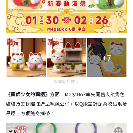
+7
點擊圖片放大
《藥師少女的獨語》
方面，MegaBox率先開售人氣角色
貓貓及壬氏貓咪造型毛絨公仔，以Q版設計配柔軟絨毛及
吊環，方便隨身攜帶。