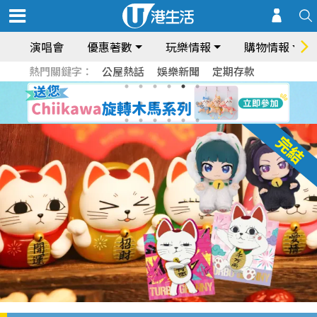
演唱會
優惠著數
玩樂情報
購物情報
熱門關鍵字：
公屋熱話
娛樂新聞
定期存款