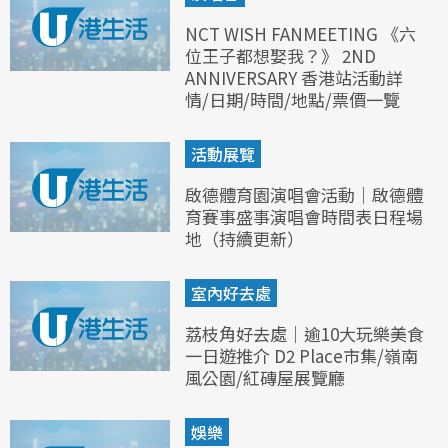
NCT WISH FANMEETING 《六
位王子都想娶我？》 2ND
ANNIVERSARY 香港站活動詳
情/日期/時間/地點/票價一覽
活動展覽
啟德體育園演唱會活動｜啟德體
育賽事盛事演唱會時間表日程場
地（持續更新）
室內好去處
荔枝角好去處｜逾10大玩樂美食
一日遊推介 D2 Place市集/嶺南
風公園/紅磚屋展覽廳
娛樂