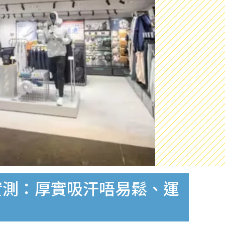
網民實測：厚實吸汗唔易鬆、運