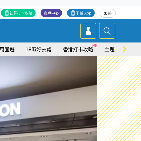
社群打卡攻略
商戶中心
下載 App
繁
简
周圍遊
18區好去處
香港打卡攻略
主題特集