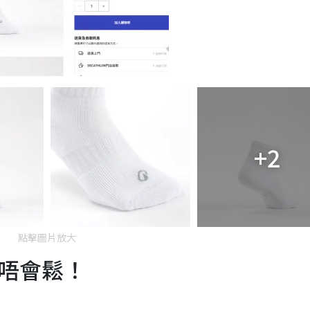
+2
點擊圖片放大
唔會鬆！