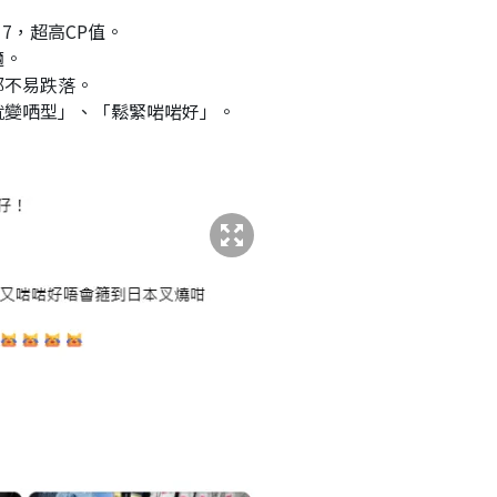
17，超高CP值。
適。
都不易跌落。
就變哂型」、「鬆緊啱啱好」。