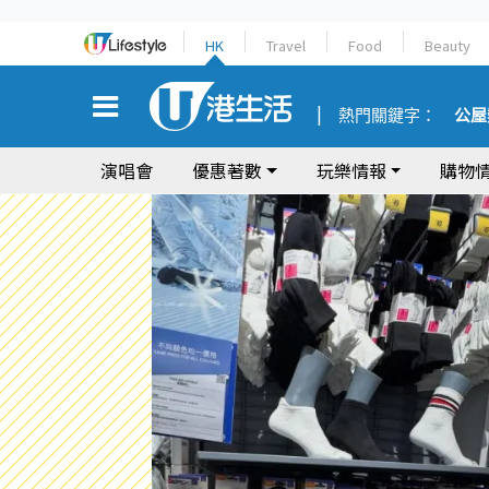
HK
Travel
Food
Beauty
熱門關鍵字：
公屋
演唱會
優惠著數
玩樂情報
購物