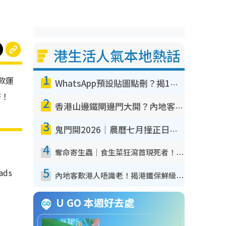
港生活人氣本地熱話
1
一款運
WhatsApp預設貼圖點刪？揭1招「反向操作」還原簡潔介面 附3步實測教學
著！
2
香港山邊鐵閘邊門大開？內地客困惑意義何在！網民神回覆：呢種叫法理性防禦
3
鬼門開2026｜農曆七月撞正日全食特別邪？專家警告切忌做一事！揭4大禁忌+2招保平安
4
奪命寄生蟲｜食生菜狂瀉首現死者！疫潮惡化錄1.8萬宗病例 揭洗菜3大謬誤
5
ds
內地客歎港人唔識老！揭港鐵保鮮級冷氣 港人求放過：咪投訴
U GO 本週好去處