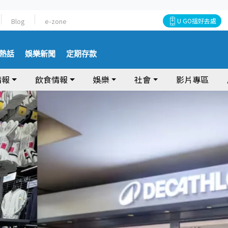
Blog
e-zone
U GO搵好去處
熱話
娛樂新聞
定期存款
情報
飲食情報
娛樂
社會
影片專區