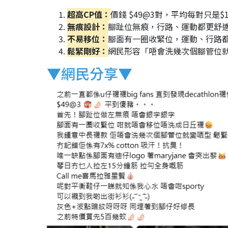
超高CP值：
價錢 $49@3對，平均每對只是$
無痕設計：
腳趾位無痕，行路、運動都更舒
不易移位：
腳面有一圈收緊位，運動、行路
鬆緊剛好：
網民形容「唔會洗幾次個腳管位
▼網民分享▼