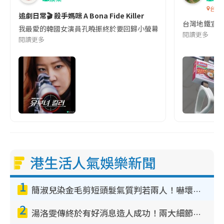
台灣
追劇日常🎬 殺手媽咪 A Bona Fide Killer
台灣地鐵宣
我最愛的韓國女演員孔曉振終於要回歸小螢幕啦!這次的劇本改編自同名
閱讀更多
閱讀更多
港生活人氣娛樂新聞
1
簡淑兒染金毛剪短頭髮氣質判若兩人！嚇壞老公麥大力都認唔出：「你做咩事？」
2
湯洛雯傳終於有好消息造人成功！兩大細節曝孕味極濃惹猜測：大肚婆先會咁！