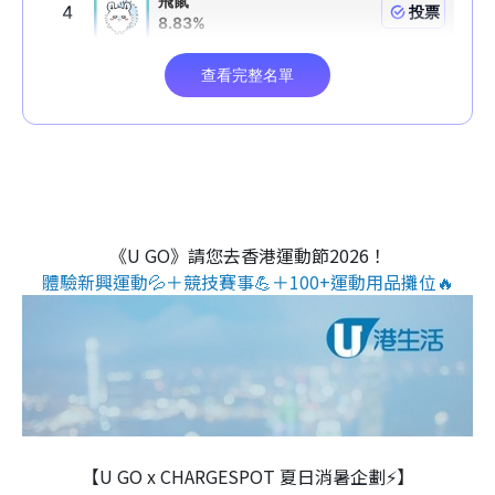
《U GO》請您去香港運動節2026！
體驗新興運動💦＋競技賽事💪＋100+運動用品攤位🔥
【U GO x CHARGESPOT 夏日消暑企劃⚡】