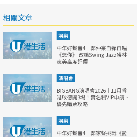
相關文章
娛樂
中年好聲音4｜鄭仲豪自彈自唱
《想你》 改編Swing Jazz獲林
志美高度評價
演唱會
BIGBANG演唱會2026｜11月香
港啟德開3場！實名制VIP申請、
優先購票攻略
娛樂
中年好聲音4｜鄭家聲挑戰《愛