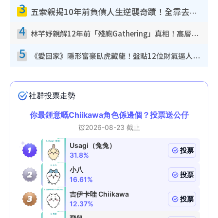
3
五索親揭10年前負債人生逆襲奇蹟！全靠去一地方轉運後即遇上馬先生
4
林芊妤親解12年前「殘廁Gathering」真相！高層解約一句話重創尊嚴至今拒返TVB
5
《愛回家》隱形富豪臥虎藏龍！盤點12位財氣逼人的有錢藝人：呢位靚女3億身家唔憂做