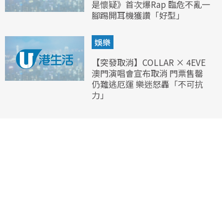
是懷疑》首次爆Rap 臨危不亂一
腳踢開耳機獲讚「好型」
娛樂
【突發取消】COLLAR × 4EVE
澳門演唱會宣布取消 門票售罄
仍難逃厄運 樂迷怒轟「不可抗
力」