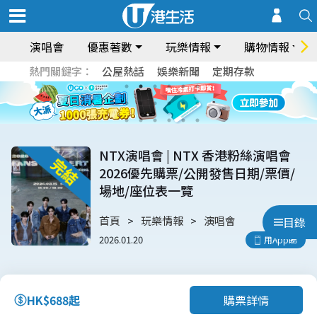
演唱會
優惠著數
玩樂情報
購物情報
熱門關鍵字：
公屋熱話
娛樂新聞
定期存款
NTX演唱會 | NTX 香港粉絲演唱會
2026優先購票/公開發售日期/票價/
場地/座位表一覽
首頁
玩樂情報
演唱會
目錄
2026.01.20
用App睇
購票詳情
HK$688起