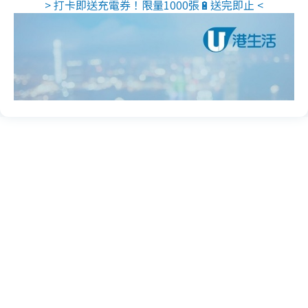
> 打卡即送充電券！限量1000張🔋送完即止 <