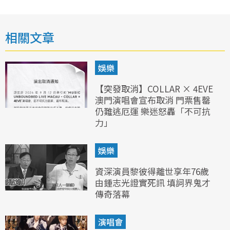
相關文章
娛樂
【突發取消】COLLAR × 4EVE
澳門演唱會宣布取消 門票售罄
仍難逃厄運 樂迷怒轟「不可抗
力」
娛樂
資深演員黎彼得離世享年76歲
由鍾志光證實死訊 填詞界鬼才
傳奇落幕
演唱會