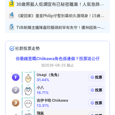
3
30歲男藝人低調宣布已秘密離巢！人氣急跌變失蹤人口︰「這幾年過得並不容易」
4
《愛回家》童星Philip仔暫別幕前久違現身！15歲近況暴風長高蛻變帥氣少男
5
TVB新聞主播陳嘉欣鏡頭前罕有失守！遭林超英一句說話突襲嚇親當場大笑