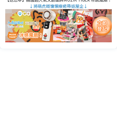
↓將萌虎嘅慵懶療癒帶返屋企↓