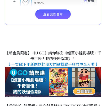
【新會員限定】《U GO》請你睇👹《蠟筆小新劇場版：千
奇百怪！我的妖怪假期》！
↓一齊睇下小新同妖怪朋友們點樣聯手拯救屋企人啦↓
【送您🐯】韓國超人氣文創品牌MUZIK TIGER 冰感風扇！