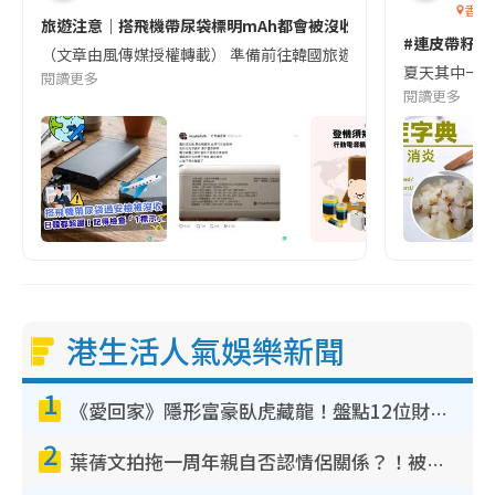
香港
旅遊注意｜搭飛機帶尿袋標明mAh都會被沒收😱出發前切記檢查「1
#連皮帶籽都
（文章由風傳媒授權轉載） 準備前往韓國旅遊的民眾，近期要特別留
夏天其中一種時
閱讀更多
閱讀更多
港生活人氣娛樂新聞
1
《愛回家》隱形富豪臥虎藏龍！盤點12位財氣逼人的有錢藝人：呢位靚女3億身家唔憂做
2
葉蒨文拍拖一周年親自否認情侶關係？！被質疑感情造假竟稱GM「普通同事」