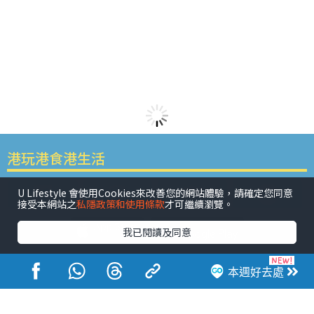
港玩港食港生活
U Lifestyle 會使用Cookies來改善您的網站體驗，請確定您同意
接受本網站之
私隱政策和使用條款
才可繼續瀏覽。
我已閱讀及同意
活動展覽
市集
開倉
尖沙咀好去處
銅鑼灣好去處
本週好去處
元朗好去處
荃灣好去處
旺角好去處
社會
餐廳情報
戶外郊遊
社會福利