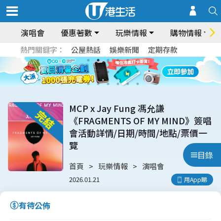
演唱會
優惠著數
玩樂情報
購物情報
熱門關鍵字：
公屋熱話
娛樂新聞
定期存款
MCP x Jay Fung 馮允謙
《FRAGMENTS OF MY MIND》簽唱
會活動詳情/日期/時間/地點/票價一
覽
目錄
首頁
玩樂情報
演唱會
2026.01.21
用App睇
有待公佈