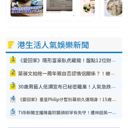
港生活人氣娛樂新聞
1
《愛回家》隱形富豪臥虎藏龍！盤點12位財氣逼人的有錢藝人：呢位靚女3億身家唔憂做
2
葉蒨文拍拖一周年親自否認情侶關係？！被質疑感情造假竟稱GM「普通同事」
3
30歲男藝人低調宣布已秘密離巢！人氣急跌變失蹤人口︰「這幾年過得並不容易」
4
《愛回家》童星Philip仔暫別幕前久違現身！15歲近況暴風長高蛻變帥氣少男
5
TVB新聞主播陳嘉欣鏡頭前罕有失守！遭林超英一句說話突襲嚇親當場大笑