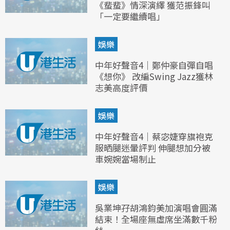
《蜚蜚》情深演繹 獲范振鋒叫
「一定要繼續唱」
娛樂
中年好聲音4｜鄭仲豪自彈自唱
《想你》 改編Swing Jazz獲林
志美高度評價
娛樂
中年好聲音4｜蔡宓婕穿旗袍克
服晒腿迷暈評判 伸腿想加分被
車婉婉當場制止
娛樂
吳業坤孖胡鴻鈞美加演唱會圓滿
結束！全場座無虛席坐滿數千粉