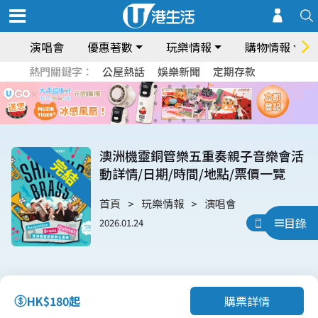
演唱會
優惠著數
玩樂情報
購物情報
熱門關鍵字：
公屋熱話
娛樂新聞
定期存款
澳洲機靈銅管樂五重奏親子音樂會活
動詳情/日期/時間/地點/票價一覽
首頁
玩樂情報
演唱會
目錄
2026.01.24
用App睇
購票詳情
HK$180起