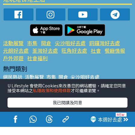
活動展覽
市集
開倉
尖沙咀好去處
銅鑼灣好去處
元朗好去處
荃灣好去處
旺角好去處
社會
餐廳情報
戶外郊遊
社會福利
熱門類別
網民熱話
活動展覽
市集
開倉
尖沙咀好去處
銅鑼灣好去處
元朗好去處
荃灣好去處
旺角好去處
社會
U Lifestyle 會使用Cookies來改善您的網站體驗，請確定您同意
接受本網站之
私隱政策和使用條款
才可繼續瀏覽。
餐廳情報
戶外郊遊
熱門標籤
我已閱讀及同意
#UGO搵好去處
#人氣活動推介
#美食社群熱話
#親子玩樂好去處
#ULifestyle應用程式
#限時搶
本週好去處
#UJetso禮物放送
#ULifestyle商戶中心
#著數
#網絡熱話