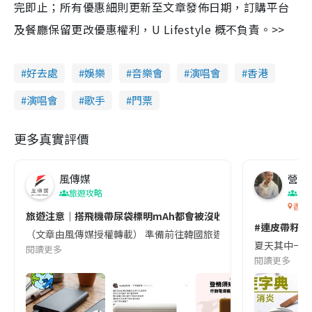
完即止；所有優惠細則更新至文章發佈日期，訂購平台
及餐廳保留更改優惠權利，U Lifestyle 概不負責。>>
好去處
娛樂
音樂會
演唱會
香港
演唱會
歌手
門票
更多真實評價
風傳媒
營養教
旅遊攻略
生
香港
旅遊注意｜搭飛機帶尿袋標明mAh都會被沒收😱出發前切記檢查「1
#連皮帶籽都
（文章由風傳媒授權轉載） 準備前往韓國旅遊的民眾，近期要特別留
夏天其中一種時
閱讀更多
閱讀更多