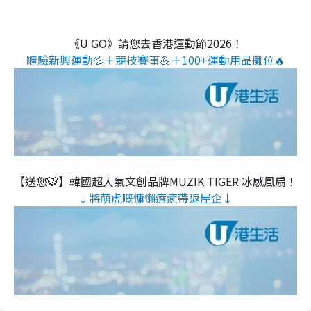
《U GO》請您去香港運動節2026！
體驗新興運動💦＋競技賽事💪＋100+運動用品攤位🔥
【送您🐯】韓國超人氣文創品牌MUZIK TIGER 冰感風扇！
↓將萌虎嘅慵懶療癒帶返屋企↓