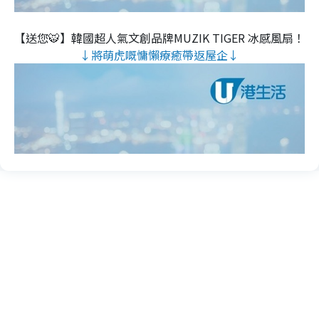
【送您🐯】韓國超人氣文創品牌MUZIK TIGER 冰感風扇！
↓將萌虎嘅慵懶療癒帶返屋企↓