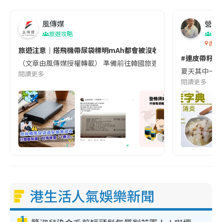
風傳媒
營養教
旅遊攻略
生
香港
旅遊注意｜搭飛機帶尿袋標明mAh都會被沒收😱出發前切記檢查「1
#連皮帶籽都
（文章由風傳媒授權轉載） 準備前往韓國旅遊的民眾，近期要特別留
夏天其中一種時
閱讀更多
閱讀更多
港生活人氣娛樂新聞
1