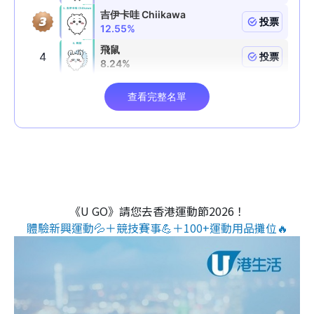
《U GO》請您去香港運動節2026！
體驗新興運動💦＋競技賽事💪＋100+運動用品攤位🔥