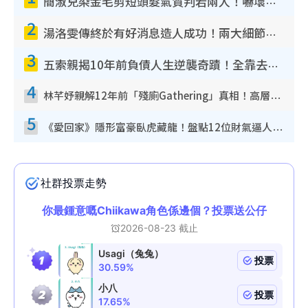
簡淑兒染金毛剪短頭髮氣質判若兩人！嚇壞老公麥大力都認唔出：「你做咩事？」
2
湯洛雯傳終於有好消息造人成功！兩大細節曝孕味極濃惹猜測：大肚婆先會咁！
3
五索親揭10年前負債人生逆襲奇蹟！全靠去一地方轉運後即遇上馬先生
4
林芊妤親解12年前「殘廁Gathering」真相！高層解約一句話重創尊嚴至今拒返TVB
5
《愛回家》隱形富豪臥虎藏龍！盤點12位財氣逼人的有錢藝人：呢位靚女3億身家唔憂做