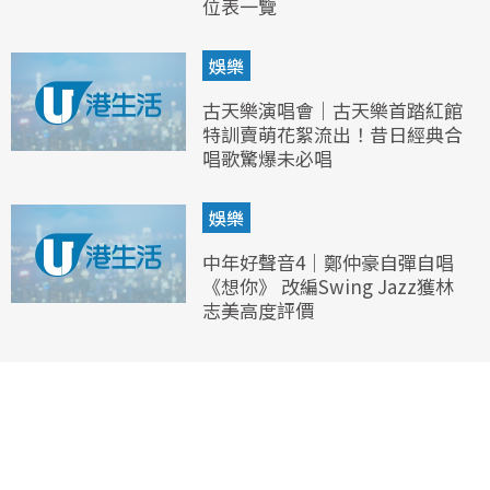
位表一覽
娛樂
古天樂演唱會｜古天樂首踏紅館
特訓賣萌花絮流出！昔日經典合
唱歌驚爆未必唱
娛樂
中年好聲音4｜鄭仲豪自彈自唱
《想你》 改編Swing Jazz獲林
志美高度評價