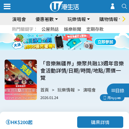
演唱會
優惠著數
玩樂情報
購物情報
熱門關鍵字：
公屋熱話
娛樂新聞
定期存款
「音樂無疆界」樂聚共融13週年音樂
會活動詳情/日期/時間/地點/票價一
覽
首頁
玩樂情報
演唱會
目錄
2026.01.24
用App睇
購票詳情
HK$200起