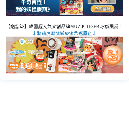
【送您🐯】韓國超人氣文創品牌MUZIK TIGER 冰感風扇！
↓將萌虎嘅慵懶療癒帶返屋企↓