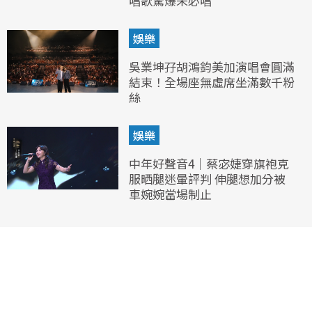
唱歌驚爆未必唱
娛樂
吳業坤孖胡鴻鈞美加演唱會圓滿
結束！全場座無虛席坐滿數千粉
絲
娛樂
中年好聲音4｜蔡宓婕穿旗袍克
服晒腿迷暈評判 伸腿想加分被
車婉婉當場制止