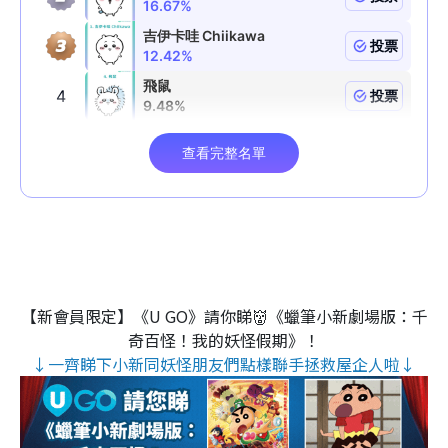
【新會員限定】《U GO》請你睇👹《蠟筆小新劇場版：千
奇百怪！我的妖怪假期》！
↓一齊睇下小新同妖怪朋友們點樣聯手拯救屋企人啦↓