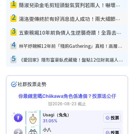
1
簡淑兒染金毛剪短頭髮氣質判若兩人！嚇壞老公麥大力都認唔出：「你做咩事？」
2
湯洛雯傳終於有好消息造人成功！兩大細節曝孕味極濃惹猜測：大肚婆先會咁！
3
五索親揭10年前負債人生逆襲奇蹟！全靠去一地方轉運後即遇上馬先生
4
林芊妤親解12年前「殘廁Gathering」真相！高層解約一句話重創尊嚴至今拒返TVB
5
《愛回家》隱形富豪臥虎藏龍！盤點12位財氣逼人的有錢藝人：呢位靚女3億身家唔憂做