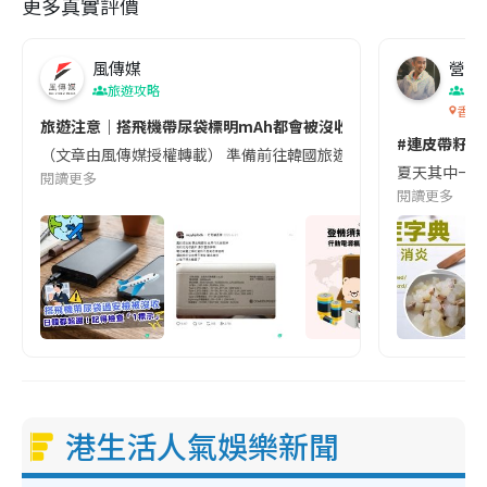
更多真實評價
風傳媒
營養教
旅遊攻略
生
香港
旅遊注意｜搭飛機帶尿袋標明mAh都會被沒收😱出發前切記檢查「1
#連皮帶籽都
（文章由風傳媒授權轉載） 準備前往韓國旅遊的民眾，近期要特別留
夏天其中一種時
閱讀更多
閱讀更多
港生活人氣娛樂新聞