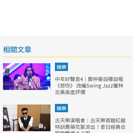
相關文章
娛樂
中年好聲音4｜鄭仲豪自彈自唱
《想你》 改編Swing Jazz獲林
志美高度評價
娛樂
古天樂演唱會｜古天樂首踏紅館
特訓賣萌花絮流出！昔日經典合