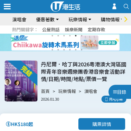
演唱會
優惠著數
玩樂情報
購物情報
熱門關鍵字：
公屋熱話
娛樂新聞
定期存款
丹尼爾．哈丁與2026粵港澳大灣區國
際青年音樂週樂團香港音樂會活動詳
情/日期/時間/地點/票價一覽
首頁
玩樂情報
演唱會
目錄
2026.01.30
用App睇
購票詳情
HK$180起