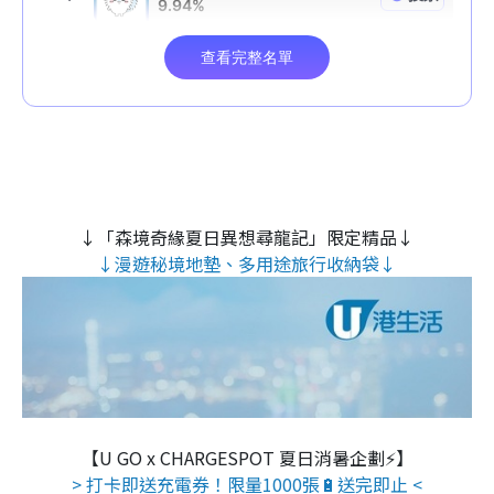
↓「森境奇緣夏日異想尋龍記」限定精品↓
↓漫遊秘境地墊、多用途旅行收納袋↓
【U GO x CHARGESPOT 夏日消暑企劃⚡】
> 打卡即送充電券！限量1000張🔋送完即止 <