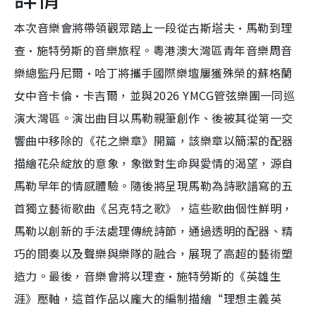
本次音樂會將帶領觀眾踏上一段從古斯塔夫·馬勒到理
查·施特勞斯的音樂旅程。粵港澳大灣區青年音樂周音
樂總監丹尼爾·哈丁將攜手國際樂壇屢獲殊榮的蘇格蘭
女中音卡倫·卡吉爾，並與2026 YMCG管弦樂團一同巡
演大灣區。演出曲目以馬勒親筆創作、後被其從第一交
響曲中移除的《花之樂章》開篇，該樂章以簡潔的配器
描繪花朵綻放的意象，象徵對生命與愛情的渴望，源自
馬勒早年的情感體驗。隨後將呈現馬勒為詩歌譜寫的五
首獨立藝術歌曲《呂克特之歌》，這些歌曲個性鮮明，
馬勒以創新的手法處理傳統詩節，通過透明的配器、精
巧的間奏以及聲樂與樂隊的融合，展現了高超的藝術塑
造力。最後，音樂會將以理查·施特勞斯的《英雄生
涯》壓軸，這首作品以龐大的編制描繪“理想主義英