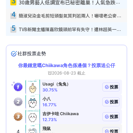
3
30歲男藝人低調宣布已秘密離巢！人氣急跌變失蹤人口︰「這幾年過得並不容易」
4
簡淑兒染金毛剪短頭髮氣質判若兩人！嚇壞老公麥大力都認唔出：「你做咩事？」
5
TVB新聞主播陳嘉欣鏡頭前罕有失守！遭林超英一句說話突襲嚇親當場大笑