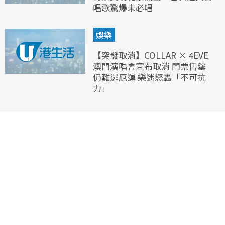
唱歌驚爆未必唱
娛樂
【突發取消】COLLAR × 4EVE
澳門演唱會宣布取消 門票售罄
仍難逃厄運 樂迷怒轟「不可抗
力」