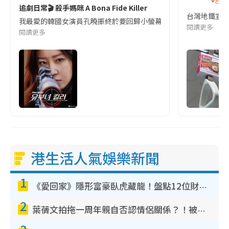
台灣
追劇日常🎬 殺手媽咪 A Bona Fide Killer
台灣地鐵宣
我最愛的韓國女演員孔曉振終於要回歸小螢幕啦!這次的劇本改編自同名
閱讀更多
閱讀更多
港生活人氣娛樂新聞
1
《愛回家》隱形富豪臥虎藏龍！盤點12位財氣逼人的有錢藝人：呢位靚女3億身家唔憂做
2
葉蒨文拍拖一周年親自否認情侶關係？！被質疑感情造假竟稱GM「普通同事」