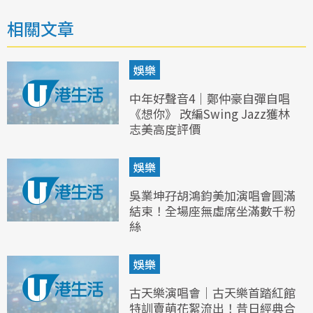
相關文章
娛樂
中年好聲音4｜鄭仲豪自彈自唱
《想你》 改編Swing Jazz獲林
志美高度評價
娛樂
吳業坤孖胡鴻鈞美加演唱會圓滿
結束！全場座無虛席坐滿數千粉
絲
娛樂
古天樂演唱會｜古天樂首踏紅館
特訓賣萌花絮流出！昔日經典合