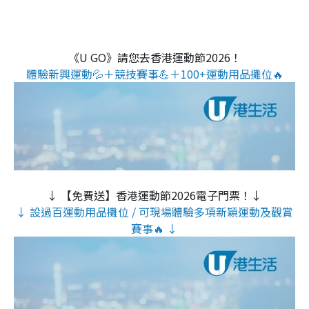
《U GO》請您去香港運動節2026！
體驗新興運動💦＋競技賽事💪＋100+運動用品攤位🔥
↓ 【免費送】香港運動節2026電子門票！↓
↓ 設過百運動用品攤位 / 可現場體驗多項新穎運動及觀賞
賽事🔥 ↓