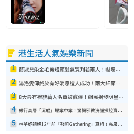
港生活人氣娛樂新聞
1
簡淑兒染金毛剪短頭髮氣質判若兩人！嚇壞老公麥大力都認唔出：「你做咩事？」
2
湯洛雯傳終於有好消息造人成功！兩大細節曝孕味極濃惹猜測：大肚婆先會咁！
3
8大最冇禮貌藝人名單被瘋傳！網民揭發明星真面目 一致數臭呢位係無品天花板？
4
銀行高層「沉船」爆案中案！驚揭邪教洗腦操控賣淫被吞600萬 幕後黑手講多錯多
5
林芊妤親解12年前「殘廁Gathering」真相！高層解約一句話重創尊嚴至今拒返TVB