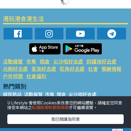
港玩港食港生活
活動展覽
市集
開倉
尖沙咀好去處
銅鑼灣好去處
元朗好去處
荃灣好去處
旺角好去處
社會
餐廳情報
戶外郊遊
社會福利
熱門類別
網民熱話
活動展覽
市集
開倉
尖沙咀好去處
銅鑼灣好去處
元朗好去處
荃灣好去處
旺角好去處
社會
U Lifestyle 會使用Cookies來改善您的網站體驗，請確定您同意
接受本網站之
私隱政策和使用條款
才可繼續瀏覽。
餐廳情報
戶外郊遊
熱門標籤
我已閱讀及同意
#UGO搵好去處
#人氣活動推介
#美食社群熱話