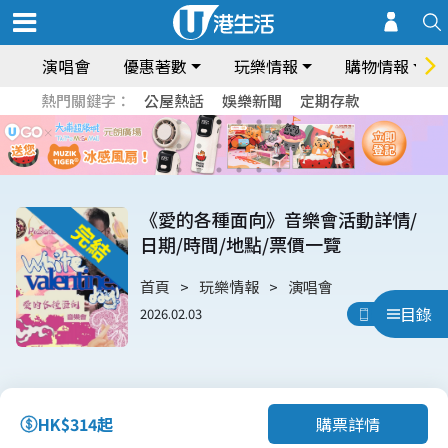
演唱會
優惠著數
玩樂情報
購物情報
熱門關鍵字：
公屋熱話
娛樂新聞
定期存款
《愛的各種面向》音樂會活動詳情/
日期/時間/地點/票價一覽
首頁
玩樂情報
演唱會
目錄
2026.02.03
用App睇
購票詳情
HK$314起