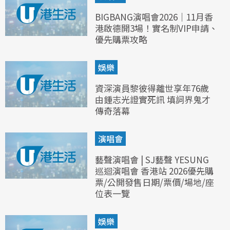
BIGBANG演唱會2026｜11月香
港啟德開3場！實名制VIP申請、
優先購票攻略
娛樂
資深演員黎彼得離世享年76歲
由鍾志光證實死訊 填詞界鬼才
傳奇落幕
演唱會
藝聲演唱會 | SJ藝聲 YESUNG
巡迴演唱會 香港站 2026優先購
票/公開發售日期/票價/場地/座
位表一覽
娛樂