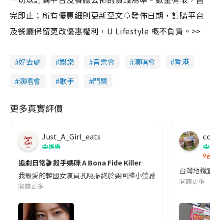
完即止；所有優惠細則更新至文章發佈日期，訂購平台
及餐廳保留更改優惠權利，U Lifestyle 概不負責。>>
好去處
娛樂
音樂會
演唱會
香港
演唱會
歌手
門票
更多真實評價
Just_A_Girl_eats
co c
娛樂
吹
台灣
追劇日常🎬 殺手媽咪 A Bona Fide Killer
台灣地鐵宣
我最愛的韓國女演員孔曉振終於要回歸小螢幕啦!這次的劇本改編自同名
閱讀更多
閱讀更多