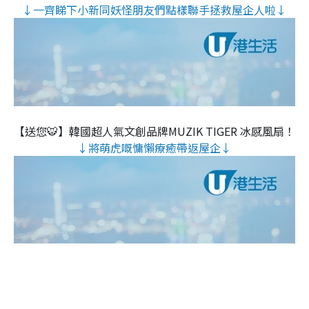
↓一齊睇下小新同妖怪朋友們點樣聯手拯救屋企人啦↓
【送您🐯】韓國超人氣文創品牌MUZIK TIGER 冰感風扇！
↓將萌虎嘅慵懶療癒帶返屋企↓