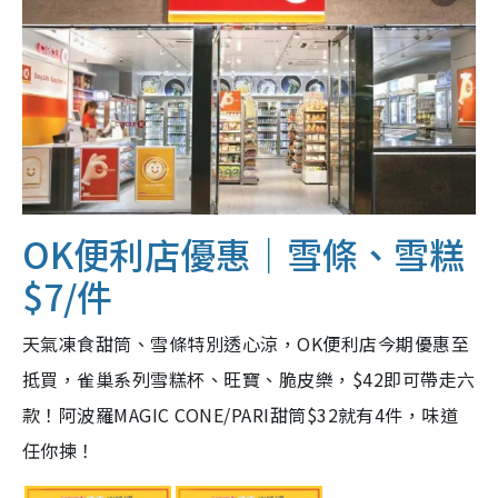
OK便利店
優惠
｜雪條、
雪糕
$7/件
天氣凍食甜筒、雪條特別透心涼，OK便利店今期優惠至
抵買，雀巢系列雪糕杯、旺寶、脆皮樂，$42即可帶走六
款！阿波羅MAGIC CONE/PARI甜筒$32就有4件，味道
任你揀！