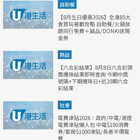
自助餐
【8月生日優惠2026】全港85大
食買玩著數攻略 自助餐/火鍋放
題同行免費＋誠品/DONKI送現
金券
熱話
【六合彩結果】8月8日六合彩頭
獎攪珠結果即時查詢 今期中獎
號碼+下期攪珠日+近20期六合
彩結果
社會
電費津貼2026︱政府/中電/港燈
電費津貼懶人包 中電$100消費
券/劏房$1000津貼/長者半價電
費