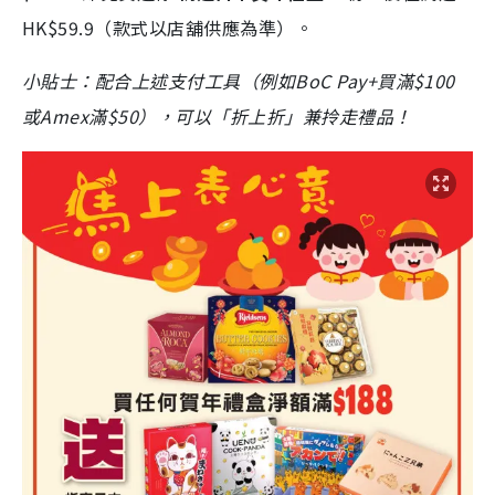
HK$59.9（款式以店舖供應為準）。
小貼士：配合上述支付工具（例如BoC Pay+買滿
$100
或Amex滿$
50），可以「折上折」兼拎走禮品！