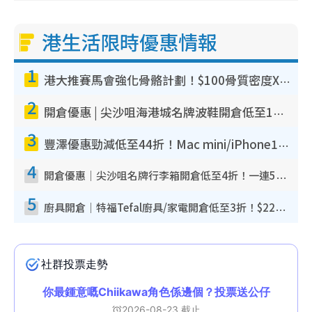
港生活限時優惠情報
1
港大推賽馬會強化骨骼計劃！$100骨質密度X光檢查 完成免費運動訓練送超市禮券！附參加資格
2
開倉優惠 | 尖沙咀海港城名牌波鞋開倉低至1折！On鞋$899起／Joy&Peace鞋履$98起
3
豐澤優惠勁減低至44折！Mac mini/iPhone17Pro大減價！廚房家電$220起
4
開倉優惠｜尖沙咀名牌行李箱開倉低至4折！一連5日 American Tourister/ace./Hallmark $200起！
5
廚具開倉｜特福Tefal廚具/家電開倉低至3折！$220起買平底鍋/炒鑊/湯煲！電飯煲/吸塵機/燙斗$418起