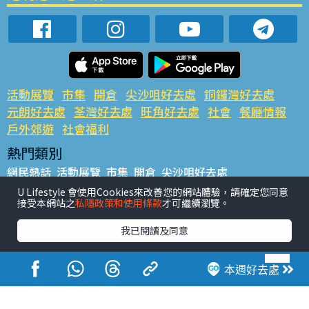
活動展覽
市集
開倉
尖沙咀好去處
銅鑼灣好去處
元朗好去處
荃灣好去處
旺角好去處
社會
餐廳情報
戶外郊遊
社會福利
熱門類別
網民熱話
活動展覽
市集
開倉
尖沙咀好去處
銅鑼灣好去處
元朗好去處
荃灣好去處
旺角好去處
社會
U Lifestyle 會使用Cookies來改善您的網站體驗，請確定您同意
接受本網站之
私隱政策和使用條款
才可繼續瀏覽。
餐廳情報
戶外郊遊
熱門標籤
我已閱讀及同意
#UGO搵好去處
#人氣活動推介
#美食社群熱話
#親子玩樂好去處
#ULifestyle應用程式
#限時搶
本週好去處
#UJetso禮物放送
#ULifestyle商戶中心
#著數
#網絡熱話