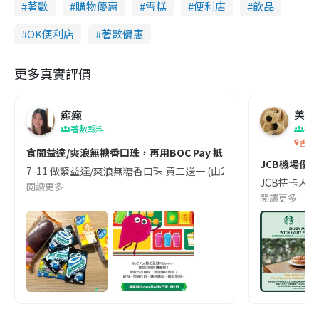
著數
購物優惠
雪糕
便利店
飲品
OK便利店
著數優惠
更多真實評價
癲癲
美食
著數報料
著
香港
食開益達/爽浪無糖香口珠，再用BOC Pay 抵上加抵！
JCB機場優惠
7-11 做緊益達/爽浪無糖香口珠 買二送一 (由2024年6月5-11日
JCB持卡人獨
閱讀更多
閱讀更多