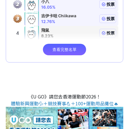
《U GO》請您去香港運動節2026！
體驗新興運動💦＋競技賽事💪＋100+運動用品攤位🔥