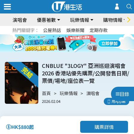
演唱會
優惠著數
玩樂情報
購物情報
熱門關鍵字：
公屋熱話
娛樂新聞
定期存款
CNBLUE "3LOGY" 亞洲巡迴演唱會
2026 香港站優先購票/公開發售日期/
票價/場地/座位表一覽
首頁
玩樂情報
演唱會
目錄
2026.02.04
用App睇
購票詳情
HK$880起