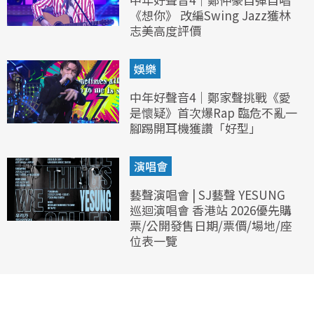
《想你》 改編Swing Jazz獲林
志美高度評價
娛樂
中年好聲音4｜鄭家聲挑戰《愛
是懷疑》首次爆Rap 臨危不亂一
腳踢開耳機獲讚「好型」
演唱會
藝聲演唱會 | SJ藝聲 YESUNG
巡迴演唱會 香港站 2026優先購
票/公開發售日期/票價/場地/座
位表一覽