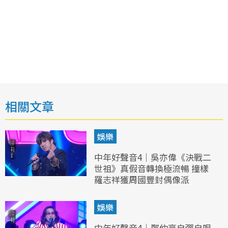
相關文章
娛樂
中年好聲音4｜吳亦偉《決戰二
世祖》真假音轉換極流暢 撞樣
羅志祥獲周國豐封偶像派
娛樂
中年好聲音4｜鄭仲豪自彈自唱