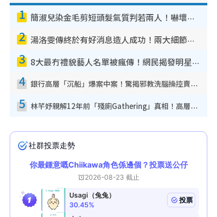
1
簡淑兒染金毛剪短頭髮氣質判若兩人！嚇壞老公麥大力都認唔出：「你做咩事？」
2
湯洛雯傳終於有好消息造人成功！兩大細節曝孕味極濃惹猜測：大肚婆先會咁！
3
8大最冇禮貌藝人名單被瘋傳！網民揭發明星真面目 一致數臭呢位係無品天花板？
4
銀行高層「沉船」爆案中案！驚揭邪教洗腦操控賣淫被吞600萬 幕後黑手講多錯多
5
林芊妤親解12年前「殘廁Gathering」真相！高層解約一句話重創尊嚴至今拒返TVB