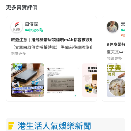
更多真實評價
風傳媒
營養教
旅遊攻略
生
香港
旅遊注意｜搭飛機帶尿袋標明mAh都會被沒收😱出發前切記檢查「1
#連皮帶籽都
（文章由風傳媒授權轉載） 準備前往韓國旅遊的民眾，近期要特別留
夏天其中一種時
閱讀更多
閱讀更多
港生活人氣娛樂新聞