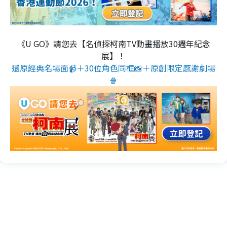
《U GO》請您去【名偵探柯南TV動畫播放30週年紀念
展】！
還原經典名場面📹＋30位角色同框📸＋原創限定感謝劇場
🍿