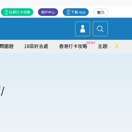
社群打卡攻略
商戶中心
下載 App
繁
简
周圍遊
18區好去處
香港打卡攻略
主題特集
/