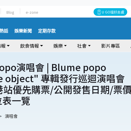
Blog
e-zone
U GO搵好去處
熱話
娛樂新聞
定期存款
情報
飲食情報
娛樂
社會
影片專區
popo演唱會 | Blume popo
re object" 專輯發行巡迴演唱會
香港站優先購票/公開發售日期/票價
位表一覽
演唱會