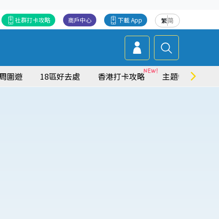
社群打卡攻略
商戶中心
下載 App
繁
简
周圍遊
18區好去處
香港打卡攻略
主題特集