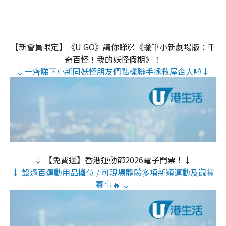
【新會員限定】《U GO》請你睇👹《蠟筆小新劇場版：千
奇百怪！我的妖怪假期》！
↓一齊睇下小新同妖怪朋友們點樣聯手拯救屋企人啦↓
↓ 【免費送】香港運動節2026電子門票！↓
↓ 設過百運動用品攤位 / 可現場體驗多項新穎運動及觀賞
賽事🔥 ↓