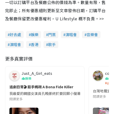
一切以訂購平台及餐廳公佈的價錢為準。數量有限，售
完即止；所有優惠細則更新至文章發佈日期，訂購平台
及餐廳保留更改優惠權利，U Lifestyle 概不負責。>>
好去處
娛樂
門票
演唱會
音樂會
演唱會
香港
歌手
更多真實評價
Just_A_Girl_eats
co c
娛樂
吹
台灣
追劇日常🎬 殺手媽咪 A Bona Fide Killer
台灣地鐵宣
我最愛的韓國女演員孔曉振終於要回歸小螢幕啦!這次的劇本改編自同名
閱讀更多
閱讀更多