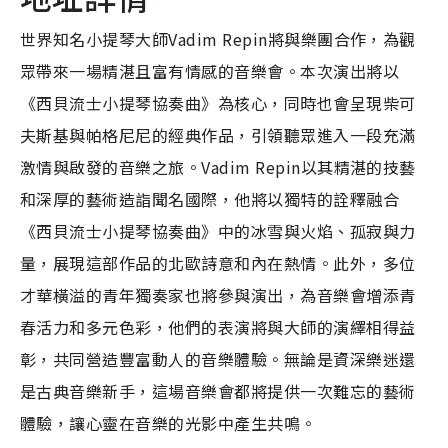
世界知名小提琴大師Vadim Repin將與樂團合作，為觀
眾帶來一場精湛且富有情感的音樂會。本次演出將以
《西貝流士小提琴協奏曲》為核心，同時也會呈現柴可
夫斯基與帕格尼尼的經典作品，引領聽眾進入一段充滿
激情與啟發的音樂之旅。Vadim Repin以其精湛的技藝
和深厚的藝術造詣聞名國際，他將以獨特的詮釋融合
《西貝流士小提琴協奏曲》中的冰雪與火焰、孤寂與力
量，展現這部作品的北歐詩意和內在熱情。此外，多位
才華橫溢的青年獨奏家也將參與演出，為音樂會增添青
春活力和多元色彩，他們的表演將與大師的演繹相得益
彰，共同營造豐富動人的音樂體驗。無論是資深樂迷還
是古典音樂新手，這場音樂會都將提供一次難忘的藝術
體驗，讓心靈在音樂的光影中產生共鳴。