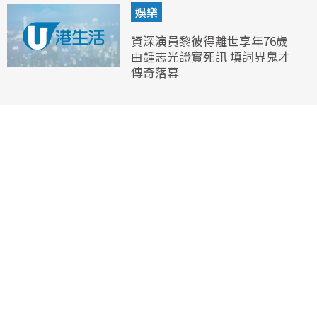
娛樂
資深演員黎彼得離世享年76歲
由鍾志光證實死訊 填詞界鬼才
傳奇落幕