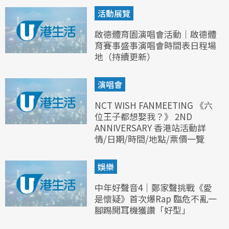
活動展覽
啟德體育園演唱會活動｜啟德體
育賽事盛事演唱會時間表日程場
地（持續更新）
演唱會
NCT WISH FANMEETING 《六
位王子都想娶我？》 2ND
ANNIVERSARY 香港站活動詳
情/日期/時間/地點/票價一覽
娛樂
中年好聲音4｜鄭家聲挑戰《愛
是懷疑》首次爆Rap 臨危不亂一
腳踢開耳機獲讚「好型」