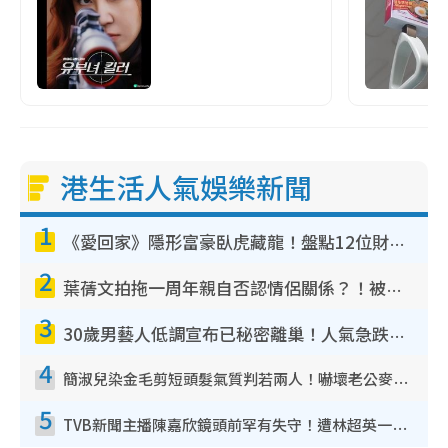
港生活人氣娛樂新聞
1
《愛回家》隱形富豪臥虎藏龍！盤點12位財氣逼人的有錢藝人：呢位靚女3億身家唔憂做
2
葉蒨文拍拖一周年親自否認情侶關係？！被質疑感情造假竟稱GM「普通同事」
3
30歲男藝人低調宣布已秘密離巢！人氣急跌變失蹤人口︰「這幾年過得並不容易」
4
簡淑兒染金毛剪短頭髮氣質判若兩人！嚇壞老公麥大力都認唔出：「你做咩事？」
5
TVB新聞主播陳嘉欣鏡頭前罕有失守！遭林超英一句說話突襲嚇親當場大笑