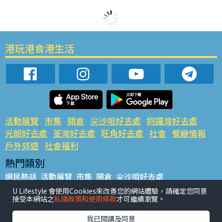
港玩港食港生活
活動展覽
市集
開倉
尖沙咀好去處
銅鑼灣好去處
元朗好去處
荃灣好去處
旺角好去處
社會
餐廳情報
戶外郊遊
社會福利
熱門類別
網民熱話
活動展覽
市集
開倉
尖沙咀好去處
銅鑼灣好去處
元朗好去處
荃灣好去處
旺角好去處
社會
U Lifestyle 會使用Cookies來改善您的網站體驗，請確定您同意
接受本網站之
私隱政策和使用條款
才可繼續瀏覽。
餐廳情報
戶外郊遊
熱門標籤
我已閱讀及同意