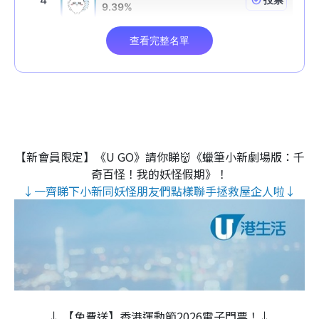
【新會員限定】《U GO》請你睇👹《蠟筆小新劇場版：千
奇百怪！我的妖怪假期》！
↓一齊睇下小新同妖怪朋友們點樣聯手拯救屋企人啦↓
↓ 【免費送】香港運動節2026電子門票！↓