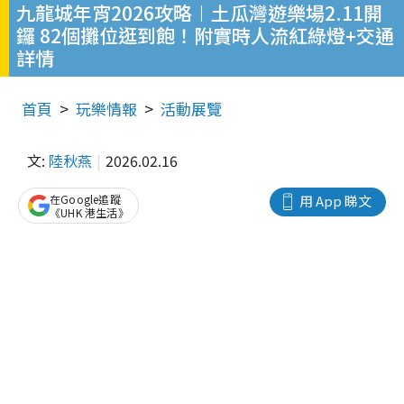
九龍城年宵2026攻略︱土瓜灣遊樂場2.11開
鑼 82個攤位逛到飽！附實時人流紅綠燈+交通
詳情
首頁
玩樂情報
活動展覽
文:
陸秋燕
2026.02.16
在Google追蹤
用 App 睇文
《UHK 港生活》