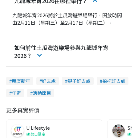
九龍城年宵2026在哪裡舉行？
九龍城年宵2026將於土瓜灣遊樂場舉行，開放時間
由2月11日（星期三）至2月17日（星期二）。
如何前往土瓜灣遊樂場參與九龍城年宵
2026？
農曆新年
好去處
親子好去處
拍拖好去處
年宵
活動節目
更多真實評價
U Lifestyle
Sha
節日限定
節