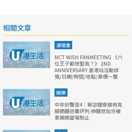
相關文章
演唱會
NCT WISH FANMEETING 《六
位王子都想娶我？》 2ND
ANNIVERSARY 香港站活動詳
情/日期/時間/地點/票價一覽
娛樂
中年好聲音4｜蔡宓婕穿旗袍克
服晒腿迷暈評判 伸腿想加分被
車婉婉當場制止