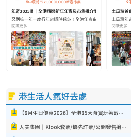
中環街市 x LOCOLOCO新春市集
牛棚
年宵2025🧧｜全港精選新年年宵及市集推介🐍
土瓜灣首個
又到咗一年一度行年宵嘅時候🥳！全港年宵由今日起(1月23日)正式開鑼
土瓜灣年宵市場
閱讀更多
閱讀更多
港生活人氣好去處
1
【8月生日優惠2026】全港85大食買玩著數攻略 自助餐/火鍋放題同行免費＋誠品/DONKI送現金券
2
人夫集團｜Klook套票/優先訂票/公開發售搶飛攻略！附票價.購票連結.場地座位表