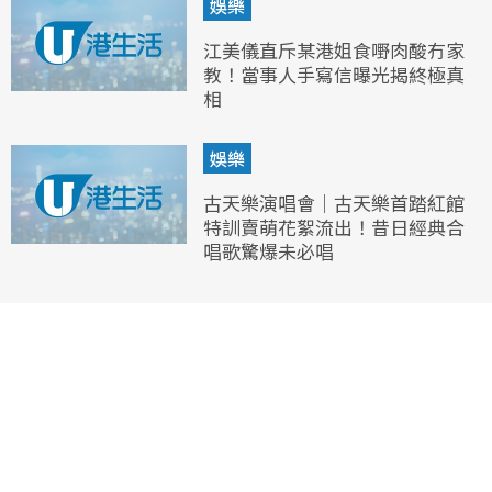
娛樂
江美儀直斥某港姐食嘢肉酸冇家
教！當事人手寫信曝光揭終極真
相
娛樂
古天樂演唱會｜古天樂首踏紅館
特訓賣萌花絮流出！昔日經典合
唱歌驚爆未必唱