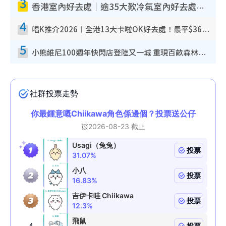
3
香港室內好去處｜逾35大歎冷氣室內好去處推介 室內活動免費避雨無懼落雨
4
唱K推介2026︱全港13大卡啦OK好去處！最平$36起 日文K都有！(附地址+收費詳情)
5
小熊維尼100週年快閃店登陸又一城 重現百畝森林經典場景／獨家限定盲盒登場／專屬DIY香水