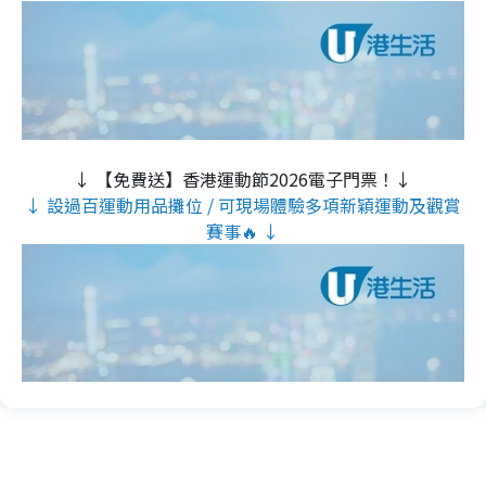
↓ 【免費送】香港運動節2026電子門票！↓
↓ 設過百運動用品攤位 / 可現場體驗多項新穎運動及觀賞
賽事🔥 ↓