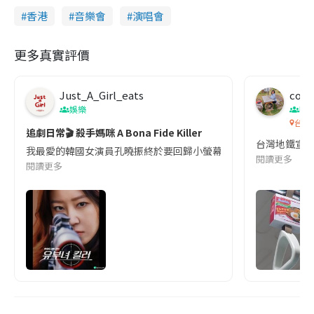
香港
音樂會
演唱會
更多真實評價
Just_A_Girl_eats
co c
娛樂
吹
台灣
追劇日常🎬 殺手媽咪 A Bona Fide Killer
台灣地鐵宣
我最愛的韓國女演員孔曉振終於要回歸小螢幕啦!這次的劇本改編自同名
閱讀更多
閱讀更多