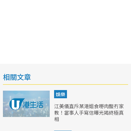
相關文章
娛樂
江美儀直斥某港姐食嘢肉酸冇家
教！當事人手寫信曝光揭終極真
相