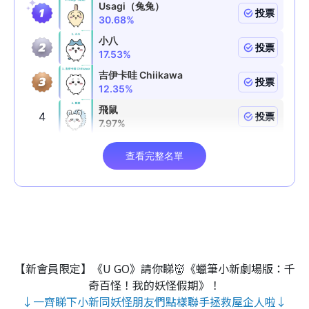
【新會員限定】《U GO》請你睇👹《蠟筆小新劇場版：千
奇百怪！我的妖怪假期》！
↓一齊睇下小新同妖怪朋友們點樣聯手拯救屋企人啦↓