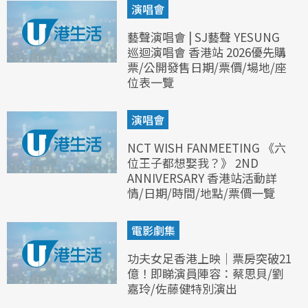
演唱會
藝聲演唱會 | SJ藝聲 YESUNG
巡迴演唱會 香港站 2026優先購
票/公開發售日期/票價/場地/座
位表一覽
演唱會
NCT WISH FANMEETING 《六
位王子都想娶我？》 2ND
ANNIVERSARY 香港站活動詳
情/日期/時間/地點/票價一覽
電影劇集
功夫女足香港上映｜票房突破21
億！即睇演員陣容：蔡思貝/劉
嘉玲/佐藤健特別演出