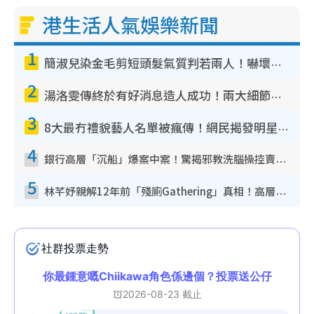
港生活人氣娛樂新聞
1
簡淑兒染金毛剪短頭髮氣質判若兩人！嚇壞老公麥大力都認唔出：「你做咩事？」
2
湯洛雯傳終於有好消息造人成功！兩大細節曝孕味極濃惹猜測：大肚婆先會咁！
3
8大最冇禮貌藝人名單被瘋傳！網民揭發明星真面目 一致數臭呢位係無品天花板？
4
銀行高層「沉船」爆案中案！驚揭邪教洗腦操控賣淫被吞600萬 幕後黑手講多錯多
5
林芊妤親解12年前「殘廁Gathering」真相！高層解約一句話重創尊嚴至今拒返TVB