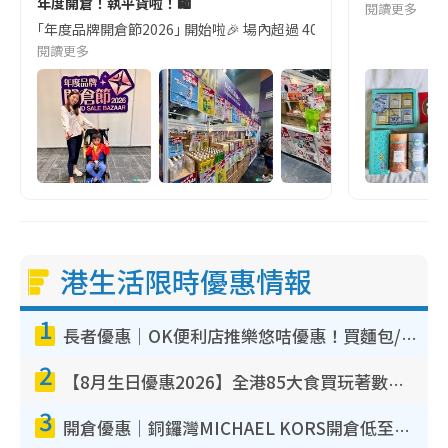
年度開倉！執平貨啦！🛍️
閱讀更多
｢年度品牌開倉節2026｣ 開始啦🎉 場內超過 400 個展檔,多款高性價
閱讀更多
港生活限時優惠情報
1
長者優惠｜OK便利店推樂悠咭優惠！買麵包/牛奶/保健品拍卡即減
2
【8月生日優惠2026】全港85大食買玩著數攻略 自助餐/火鍋放題同行免費＋誠品/DONKI送現金券
3
開倉優惠｜銅鑼灣MICHAEL KORS開倉低至17折！直擊$500起買手袋/銀包/鞋款 必買經典Jet Set系列