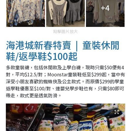
+4
點擊圖片放大
海港城新春特賣 | 童裝休閒
鞋/返學鞋$100起
多款童裝襪，包括休閒款及上學白襪，現時只需$50便有4
對，平均$12.5/對；Moonstar童裝鞋低至$299起，當中有
深受小朋友喜歡的蜘蛛俠及公主款式。而原價$299的學童
返學鞋優惠至$100/對、連嬰兒學步鞋也有，只需$80即可
帶走，款式更是透氣防滑。