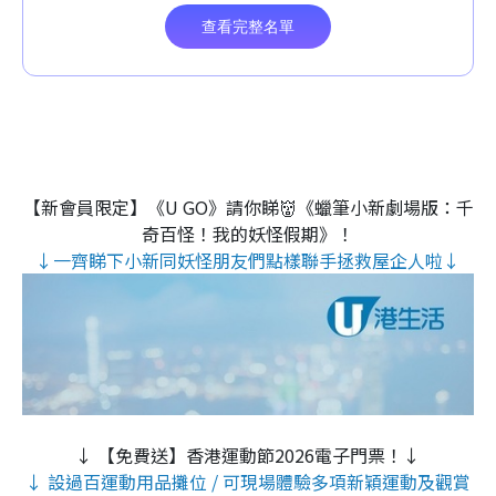
【新會員限定】《U GO》請你睇👹《蠟筆小新劇場版：千
奇百怪！我的妖怪假期》！
↓一齊睇下小新同妖怪朋友們點樣聯手拯救屋企人啦↓
↓ 【免費送】香港運動節2026電子門票！↓
↓ 設過百運動用品攤位 / 可現場體驗多項新穎運動及觀賞