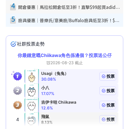
4
開倉優惠｜馬拉松開倉低至3折！直擊$99起買adidas／New Balance／Puma鞋款 STANLEY保溫杯劈價至$119起
5
廚具優惠｜普樂氏/意美廚/Buffalo廚具低至3折！$89起買煎鍋／炒鑊／個人鍋 同場小家電激減至$99起