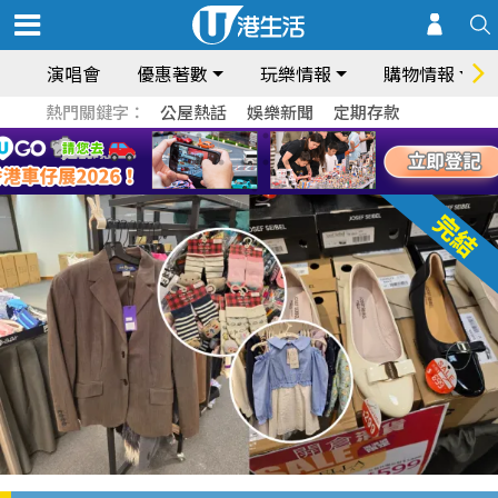
演唱會
優惠著數
玩樂情報
購物情報
熱門關鍵字：
公屋熱話
娛樂新聞
定期存款