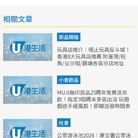
相關文章
新品開箱
玩具店推介｜唔止玩具反斗城！
香港8大玩具店推薦 附荃灣/旺
角/尖沙咀/觀塘各區分店地址
小食飲品
MUJI無印良品25周年免費派茶
飲！指定3個周末多區出沒 玩遊
戲送手提風扇！即睇派發時間表
社會
公眾游泳池2026︱康文署公眾泳