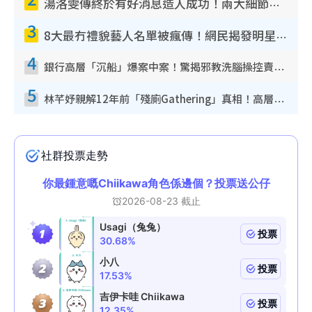
湯洛雯傳終於有好消息造人成功！兩大細節曝孕味極濃惹猜測：大肚婆先會咁！
3
8大最冇禮貌藝人名單被瘋傳！網民揭發明星真面目 一致數臭呢位係無品天花板？
4
銀行高層「沉船」爆案中案！驚揭邪教洗腦操控賣淫被吞600萬 幕後黑手講多錯多
5
林芊妤親解12年前「殘廁Gathering」真相！高層解約一句話重創尊嚴至今拒返TVB