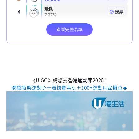
《U GO》請您去香港運動節2026！
體驗新興運動💦＋競技賽事💪＋100+運動用品攤位🔥