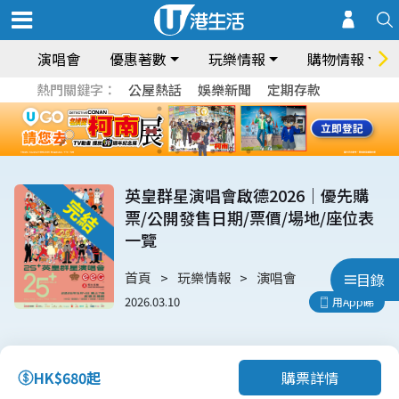
演唱會
優惠著數
玩樂情報
購物情報
熱門關鍵字：
公屋熱話
娛樂新聞
定期存款
英皇群星演唱會啟德2026｜優先購
票/公開發售日期/票價/場地/座位表
一覽
首頁
玩樂情報
演唱會
目錄
2026.03.10
用App睇
購票詳情
HK$680起