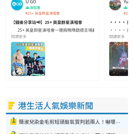
U GO
Yuen
演唱會
演
25+ 英皇群星演唱會
25
【騷後分享站📢】25+ 英皇群星演唱會
•••• 英
25+ 英皇群星演唱會一連兩晚喺啟德主場館舉行！今次齊集英皇旗下
•••• 英皇
閱讀更多
閱讀更多
港生活人氣娛樂新聞
1
簡淑兒染金毛剪短頭髮氣質判若兩人！嚇壞老公麥大力都認唔出：「你做咩事？」
2